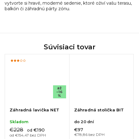
vytvorte si hravé, moderné sedenie, ktoré oživí vašu terasu,
balkón či záhradnú párty zónu.
Súvisiaci tovar
až
–16
%
Záhradná lavička NET
Záhradná stolička BIT
Skladom
do 20 dní
€228
€97
€190
od
€78,86 bez DPH
od €154,47 bez DPH