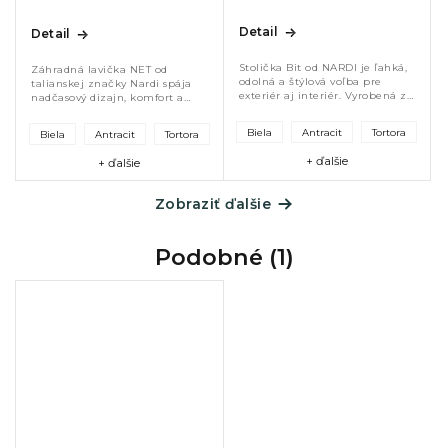
Detail
Detail
Stolička Bit od NARDI je ľahká,
Záhradná lavička NET od
odolná a štýlová voľba pre
talianskej značky Nardi spája
exteriér aj interiér. Vyrobená z
nadčasový dizajn, komfort a
UV stabilného polypropylénu so
vysokú odolnosť. Vyrobená z
sklenenými vláknami ponúka
polypropylénu so sklenenými
Biela
Antracit
Tortora
Biela
Antracit
Tortora
dlhú životnosť, jednoduchú...
vláknami, perforovaná a
ergonomická,...
+ ďalšie
+ ďalšie
Zobraziť ďalšie
Podobné (1)