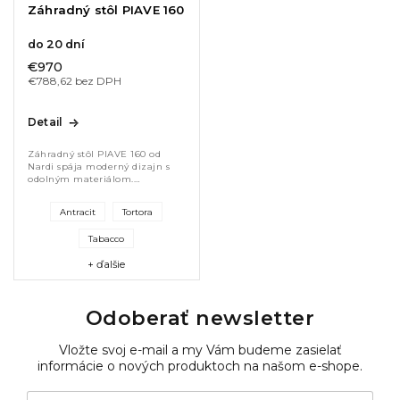
Záhradný stôl PIAVE 160
do 20 dní
€970
€788,62 bez DPH
Detail
Záhradný stôl PIAVE 160 od
Nardi spája moderný dizajn s
odolným materiálom.
Polypropylénová živica s UV
ochranou zaručuje dlhú
Antracit
Tortora
životnosť. Rozmery 160 × 90 ×
76 cm poskytujú...
Tabacco
+ ďalšie
Odoberať newsletter
Vložte svoj e-mail a my Vám budeme zasielať
informácie o nových produktoch na našom e-shope.