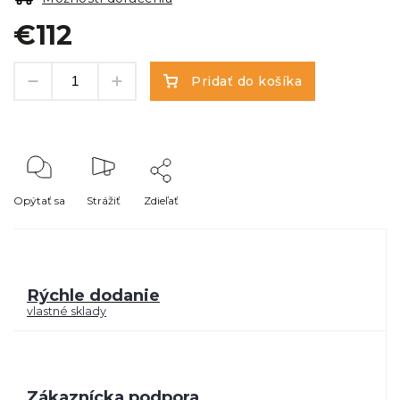
€112
Pridať do košíka
Opýtať sa
Strážiť
Zdieľať
Rýchle dodanie
vlastné sklady
Zákaznícka podpora