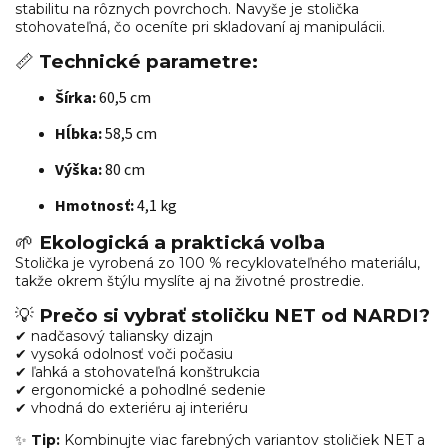
stabilitu na rôznych povrchoch. Navyše je stolička
stohovateľná, čo oceníte pri skladovaní aj manipulácii.
📏
Technické parametre:
Šírka:
 60,5 cm
Hĺbka:
 58,5 cm
Výška:
 80 cm
Hmotnosť:
 4,1 kg
🌱
Ekologická a praktická voľba
Stolička je vyrobená zo 100 % recyklovateľného materiálu,
takže okrem štýlu myslíte aj na životné prostredie.
💡
Prečo si vybrať stoličku NET od NARDI?
✔ nadčasový taliansky dizajn
✔ vysoká odolnosť voči počasiu
✔ ľahká a stohovateľná konštrukcia
✔ ergonomické a pohodlné sedenie
✔ vhodná do exteriéru aj interiéru
✨
Tip:
Kombinujte viac farebných variantov stoličiek NET a