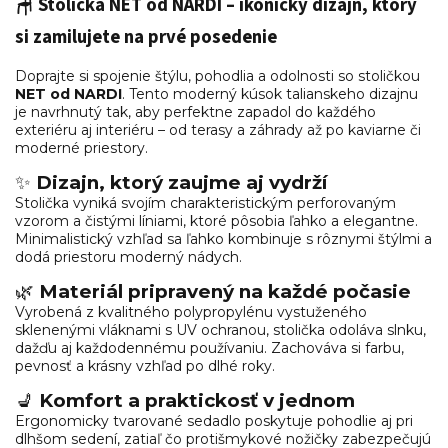
🪑 Stolička NET od NARDI – ikonický dizajn, ktorý
si zamilujete na prvé posedenie
Doprajte si spojenie štýlu, pohodlia a odolnosti so stoličkou
NET od NARDI
. Tento moderný kúsok talianskeho dizajnu
je navrhnutý tak, aby perfektne zapadol do každého
exteriéru aj interiéru – od terasy a záhrady až po kaviarne či
moderné priestory.
✨
Dizajn, ktorý zaujme aj vydrží
Stolička vyniká svojím charakteristickým perforovaným
vzorom a čistými líniami, ktoré pôsobia ľahko a elegantne.
Minimalistický vzhľad sa ľahko kombinuje s rôznymi štýlmi a
dodá priestoru moderný nádych.
🌿
Materiál pripravený na každé počasie
Vyrobená z kvalitného polypropylénu vystuženého
sklenenými vláknami s UV ochranou, stolička odoláva slnku,
dažďu aj každodennému používaniu. Zachováva si farbu,
pevnosť a krásny vzhľad po dlhé roky.
💺
Komfort a praktickosť v jednom
Ergonomicky tvarované sedadlo poskytuje pohodlie aj pri
dlhšom sedení, zatiaľ čo protišmykové nožičky zabezpečujú