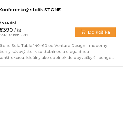
Konferenčný stolík STONE
do 14 dní
€390
/ ks
Do košíka
€317,07 bez DPH
Stone Sofa Table 140×60 od Venture Design – moderný
čierny kávový stolík so stabilnou a elegantnou
konštrukciou. Ideálny ako doplnok do obývačky či lounge
priestoru.