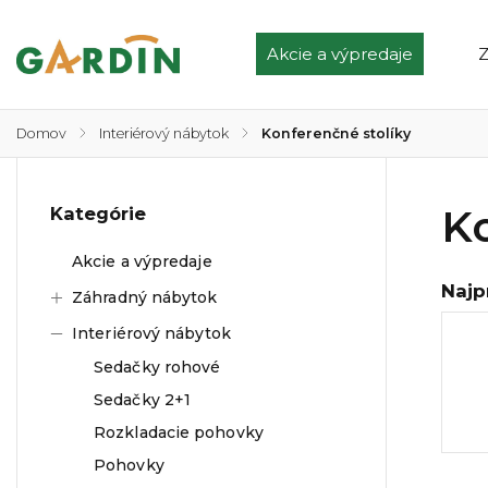
Akcie a výpredaje
Z
Domov
/
Interiérový nábytok
/
Konferenčné stolíky
K
Kategórie
Akcie a výpredaje
Najp
Záhradný nábytok
Interiérový nábytok
Sedačky rohové
Sedačky 2+1
Rozkladacie pohovky
Pohovky