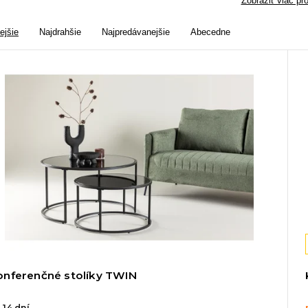
Zobraziť viac pr
ejšie
Najdrahšie
Najpredávanejšie
Abecedne
onferenčné stolíky TWIN
 14 dní