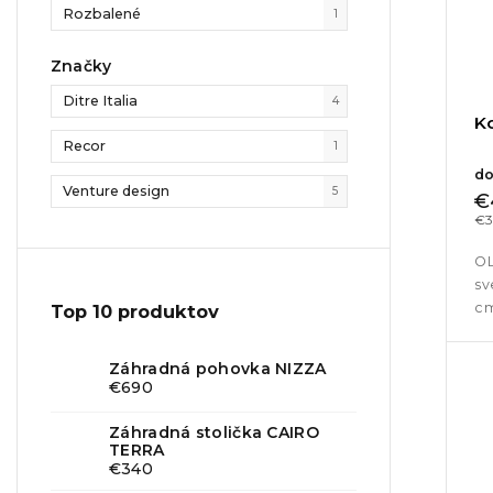
Rozbalené
1
Značky
Ditre Italia
4
K
Recor
1
do
Venture design
5
€
€3
OL
sv
cm
Top 10 produktov
Záhradná pohovka NIZZA
€690
Záhradná stolička CAIRO
TERRA
€340