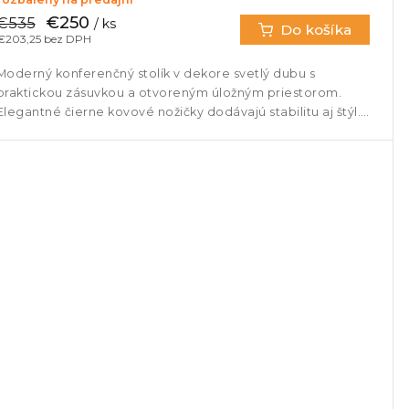
€250
€535
/ ks
Do košíka
€203,25 bez DPH
Moderný konferenčný stolík v dekore svetlý dubu s
praktickou zásuvkou a otvoreným úložným priestorom.
Elegantné čierne kovové nožičky dodávajú stabilitu aj štýl.
Ideálny doplnok...