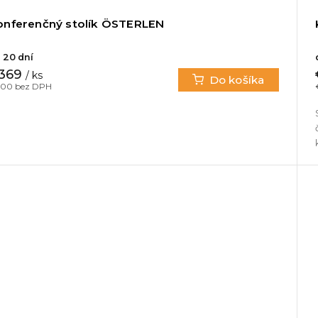
onferenčný stolík ÖSTERLEN
 20 dní
369
/ ks
Do košíka
00 bez DPH