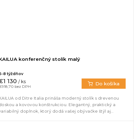
KAILUA konferenčný stolík malý
6-8 týždňov
€1 130
/ ks
Do košíka
€918,70 bez DPH
KAILUA od Ditre Italia prináša moderný stolík s drevenou
doskou a kovovou konštrukciou. Elegantný, praktický a
variabilný doplnok, ktorý dodá vašej obývačke štýl aj
funkčnosť....