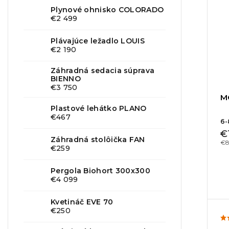
Plynové ohnisko COLORADO
€2 499
Plávajúce ležadlo LOUIS
€2 190
Záhradná sedacia súprava
BIENNO
€3 750
M
Plastové lehátko PLANO
€467
6-
€
Záhradná stolôička FAN
€8
€259
Pergola Biohort 300x300
€4 099
Kvetináč EVE 70
€250