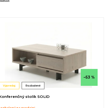
oduktov
–53 %
Výpredaj
Rozbalené
Konferenčný stolík SOLID
rozbalený na predajni