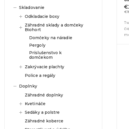
€
Skladovanie
€1
Odkladacie boxy
Tw
Záhradné sklady a domčeky
či
Biohort
mo
Domčeky na náradie
Pergoly
Príslušenstvo k
domčekom
Zakrývacie plachty
Police a regály
Doplnky
Záhradné doplnky
Kvetináče
Sedáky a polstre
Záhradné koberce