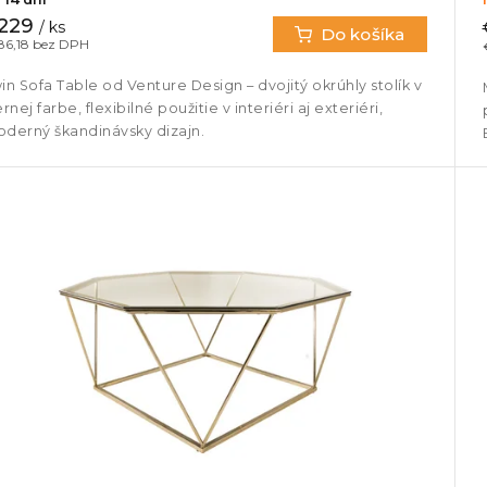
229
/ ks
Do košíka
86,18 bez DPH
in Sofa Table od Venture Design – dvojitý okrúhly stolík v
ernej farbe, flexibilné použitie v interiéri aj exteriéri,
derný škandinávsky dizajn.