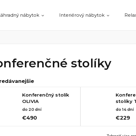
áhradný nábytok
Interiérový nábytok
Rela
onferenčné stolíky
redávanejšie
Konferenčný stolík
Konfer
OLIVIA
stolíky
do 20 dní
do 14 dní
€490
€229