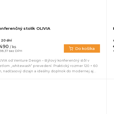
onferenčný stolík OLIVIA
 20 dní
490
/ ks
Do košíka
98,37 bez DPH
IVIA od Venture Design – štýlový konferenčný stôl v
etlom „whitewash“ prevedení. Praktický rozmer 120 × 60
, nadčasový dizajn a ideálny doplnok do modernej aj...