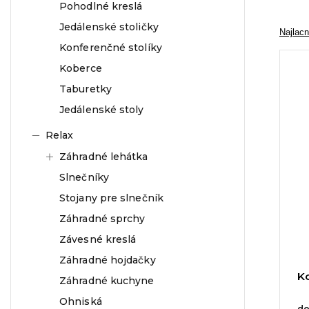
Pohodlné kreslá
Jedálenské stoličky
Najlacn
Konferenčné stolíky
Koberce
Taburetky
Jedálenské stoly
Relax
Záhradné lehátka
Slnečníky
Stojany pre slnečník
Záhradné sprchy
Závesné kreslá
Záhradné hojdačky
K
Záhradné kuchyne
Ohniská
do