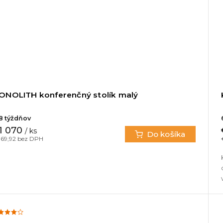
ONOLITH konferenčný stolík malý
8 týždňov
1 070
/ ks
Do košíka
69,92 bez DPH