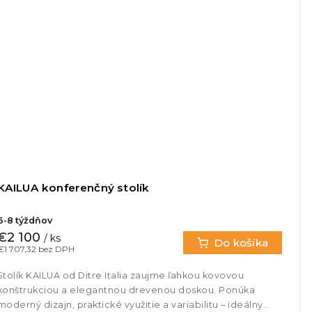
KAILUA konferenčný stolík
6-8 týždňov
€2 100
/ ks
Do košíka
€1 707,32 bez DPH
Stolík KAILUA od Ditre Italia zaujme ľahkou kovovou
konštrukciou a elegantnou drevenou doskou. Ponúka
moderný dizajn, praktické využitie a variabilitu – ideálny