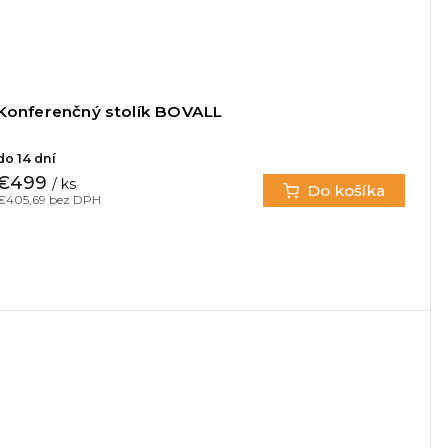
Konferenčný stolík BOVALL
do 14 dní
€499
/ ks
Do košíka
€405,69 bez DPH