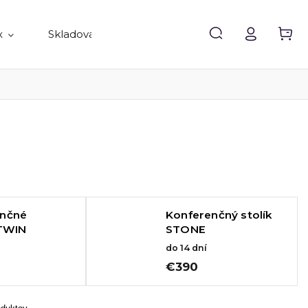
x
Skladovanie
Doplnky
Predávané 
enčné
Konferenčný stolík
 TWIN
STONE
do 14 dní
€390