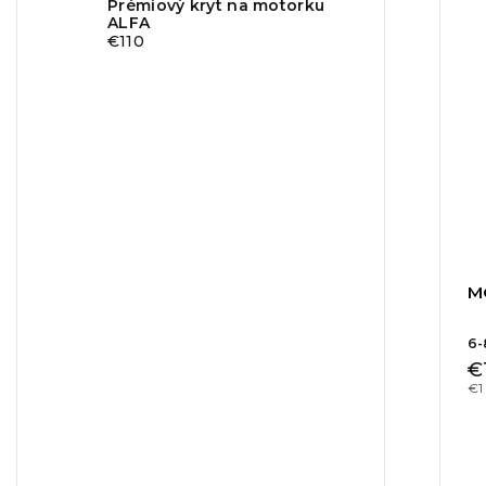
Prémiový kryt na motorku
ALFA
€110
M
6-
€
€1