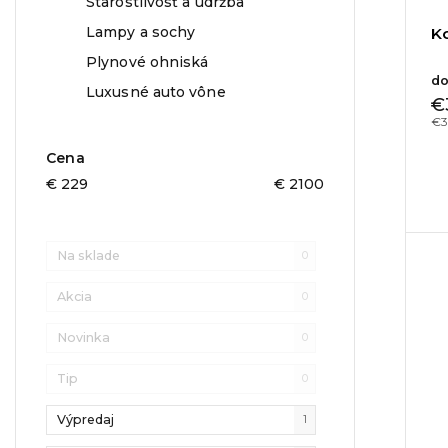
Starostlivosť a údržba
Lampy a sochy
K
Plynové ohniská
do
Luxusné auto vône
€
€3
Cena
€
229
€
2100
Na sklade
0
Akcia
0
Novinka
0
Tip
0
Výpredaj
1