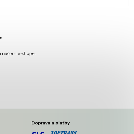
doplnok k...
r
a našom e-shope.
Doprava a platby