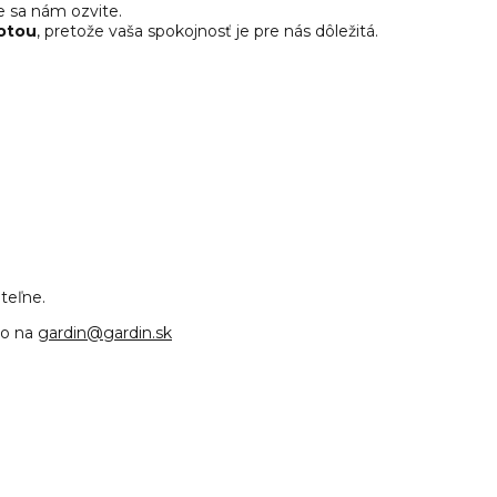
te sa nám ozvite.
hotou
, pretože vaša spokojnosť je pre nás dôležitá.
teľne.
ho na
gardin@gardin.sk