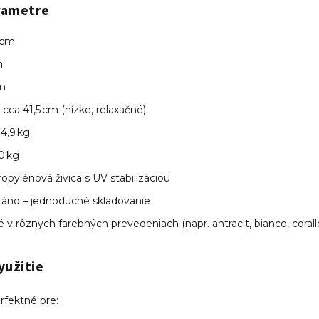
rametre
 cm
m
m
cca 41,5 cm (nízke, relaxačné)
4,9 kg
0 kg
opylénová živica s UV stabilizáciou
áno – jednoduché skladovanie
v rôznych farebných prevedeniach (napr. antracit, bianco, corallo
yužitie
rfektné pre: