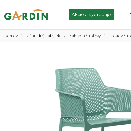
Akcie a výpredaje
Z
Domov
/
Záhradný nábytok
/
Záhradné stoličky
/
Plastové sto