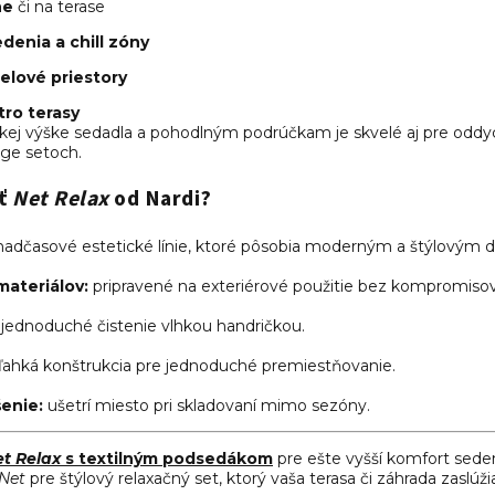
ne
či na terase
denia a chill zóny
elové priestory
tro terasy
zkej výške sedadla a pohodlným podrúčkam je skvelé aj pre oddyc
nge setoch.
ať
Net Relax
od Nardi?
adčasové estetické línie, ktoré pôsobia moderným a štýlovým
materiálov:
pripravené na exteriérové použitie bez kompromisov
jednoduché čistenie vlhkou handričkou.
ľahká konštrukcia pre jednoduché premiestňovanie.
enie:
ušetrí miesto pri skladovaní mimo sezóny.
t Relax
s textilným podsedákom
pre ešte vyšší komfort sede
Net
pre štýlový relaxačný set, ktorý vaša terasa či záhrada zaslúži