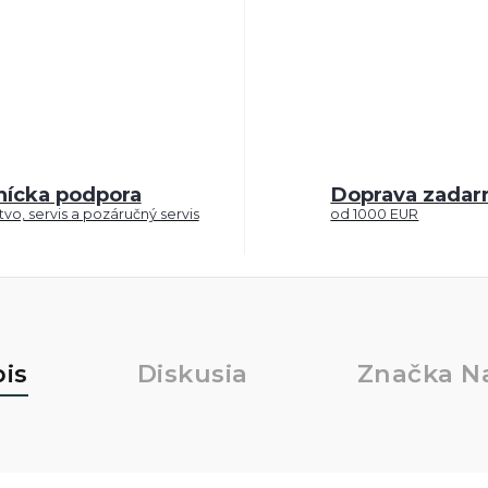
nícka podpora
Doprava zada
vo, servis a pozáručný servis
od 1000 EUR
is
Diskusia
Značka
Na