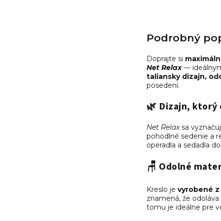
Podrobný pop
Doprajte si
maximálne
Net Relax
— ideálnym 
taliansky dizajn, o
posedení.
🌿
Dizajn, ktorý 
Net Relax
sa vyznačuj
pohodlné sedenie a re
operadla a sedadla dod
🪑
Odolné mater
Kreslo je
vyrobené z 
znamená, že odoláva 
tomu je ideálne pre v