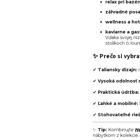
relax pri bazé
záhradné pose
wellness a hot
kaviarne a gas
Vďaka svojej ní
stolíkoch či lou
✨
Prečo si vybr
✔
Taliansky dizajn:
n
✔
Vysoká odolnosť 
✔
Praktická údržba:
✔
Ľahké a mobilné:
✔
Stohovateľné rieš
✨
Tip:
Kombinujte
Ne
nábytkom z kolekcie