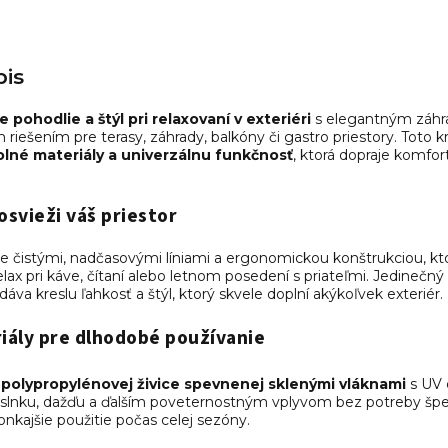
is
 pohodlie a štýl pri relaxovaní v exteriéri
s elegantným záh
riešením pre terasy, záhrady, balkóny či gastro priestory. Toto k
dolné materiály a univerzálnu funkčnosť
, ktorá dopraje komfor
osvieži váš priestor
e čistými, nadčasovými líniami a ergonomickou konštrukciou, kt
lax pri káve, čítaní alebo letnom posedení s priateľmi. Jedinečný
áva kreslu ľahkosť a štýl, ktorý skvele doplní akýkoľvek exteriér.
iály pre dlhodobé používanie
polypropylénovej živice spevnenej sklenými vláknami
s UV 
slnku, dažďu a ďalším poveternostným vplyvom bez potreby špec
onkajšie použitie počas celej sezóny.