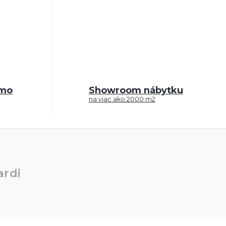
rmo
Showroom nábytku
na viac ako 2000 m2
rdi