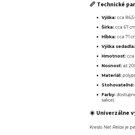
📏
Technické pa
Výška:
cca 86,5
Šírka:
cca 67 c
Hĺbka:
cca 71 c
Výška sedadla:
Hmotnosť:
cca 
Nosnosť:
až 20
Materiál:
polypr
Stohovateľné:
Farby:
dostupné 
salice)
☀️
Univerzálne v
Kreslo
Net Relax
je pe