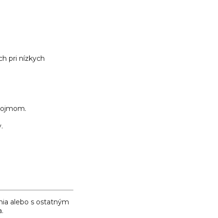
h pri nízkych
 dojmom.
.
nia alebo s ostatným
a.