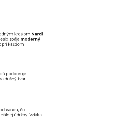
radným kreslom
Nardi
reslo spája
moderný
t pri každom
orá podporuje
 vzdušný tvar
ochranou, čo
iálnej údržby. Vďaka