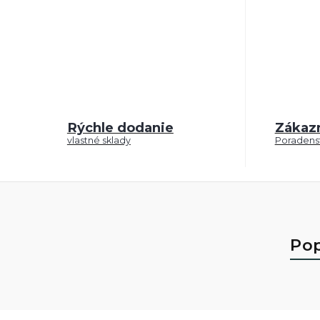
Rýchle dodanie
Zákaz
vlastné sklady
Poradenst
Pop