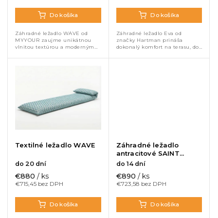
Do košíka
Do košíka
Záhradné ležadlo WAVE od
Záhradné ležadlo Eva od
MYYOUR zaujme unikátnou
značky Hartman prináša
vlnitou textúrou a moderným
dokonalý komfort na terasu, do
dizajnom. Mäkká ergonomická
záhrady aj k bazénu. Mäkké
forma bez pevnej konštrukcie
polstrovanie z prémiovej
sa prispôsobí telu a poskytuje
tkaniny Sunbrella s
maximálny...
rýchloschnúcou penou...
Textilné ležadlo WAVE
Záhradné ležadlo
antracitové SAINT
TROPEZ
do 20 dní
do 14 dní
€880
/ ks
€890
/ ks
€715,45 bez DPH
€723,58 bez DPH
Do košíka
Do košíka