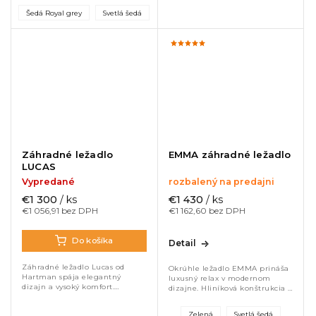
zaručujú komfort aj dlhú
rám v antracitovej farbe a
Šedá Royal grey
Svetlá šedá
životnosť. Priestranný
vodeodolný Coutex 2 poťah
ergonomický...
zaručujú...
Záhradné ležadlo
EMMA záhradné ležadlo
LUCAS
Vypredané
rozbalený na predajni
€1 300
/ ks
€1 430
/ ks
€1 056,91 bez DPH
€1 162,60 bez DPH
Do košíka
Detail
Záhradné ležadlo Lucas od
Okrúhle ležadlo EMMA prináša
Hartman spája elegantný
luxusný relax v modernom
dizajn a vysoký komfort.
dizajne. Hliníková konštrukcia a
Hliníkový rám a All Weather
odolné Sunbrella čalúnenie
polstrovanie s rýchloschnúcou
zaručujú komfort aj dlhú
Zelená
Svetlá šedá