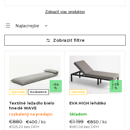
Zobraziť viac produktov
Najlacnejšie
Najdrahšie
Najpredávanejšie
Abecedne
–54
–29
%
%
Výpredaj
Rozbalené
Výpredaj
Textilné ležadlo bielo
EVA HIGH lehátko
hnedé WAVE
rozbalený na predajni
Skladom
€880
€1 199
€400
/ ks
€850
/ ks
€325,20 bez DPH
€691,06 bez DPH