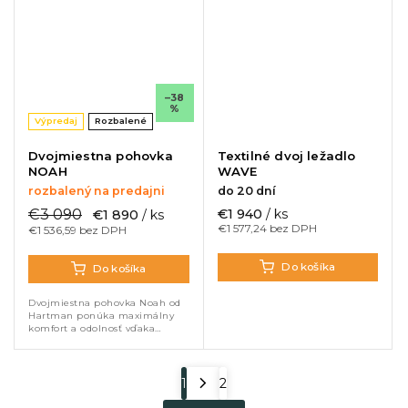
odolné outdoor materiály...
polohovateľné operadlá a
komfortné outdoor...
–38
%
Výpredaj
Rozbalené
Dvojmiestna pohovka
Textilné dvoj ležadlo
NOAH
WAVE
rozbalený na predajni
do 20 dní
€3 090
€1 940
/ ks
€1 890
/ ks
€1 577,24 bez DPH
€1 536,59 bez DPH
Do košíka
Do košíka
Dvojmiestna pohovka Noah od
Hartman ponúka maximálny
komfort a odolnosť vďaka
technológii All Weather.
Hliníkový rám a prémiová látka
Sunbrella® sú odolné voči
dažďu, UV...
1
2