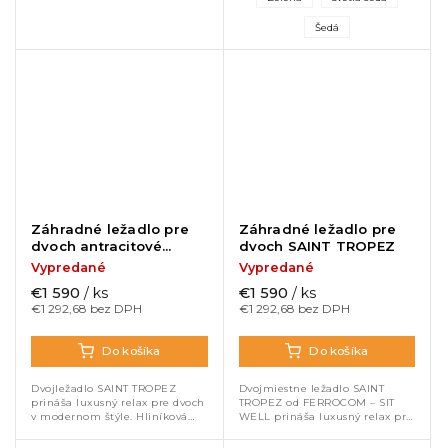
penou zaručujú odolnosť a
životnosť. Priestranný
pohodlie po celý...
ergonomický...
Šedá
Záhradné ležadlo pre
Záhradné ležadlo pre
dvoch antracitové
dvoch SAINT TROPEZ
SAINT TROPEZ
Vypredané
Vypredané
€1 590
/ ks
€1 590
/ ks
€1 292,68 bez DPH
€1 292,68 bez DPH
Do košíka
Do košíka
Dvojležadlo SAINT TROPEZ
Dvojmiestne ležadlo SAINT
prináša luxusný relax pre dvoch
TROPEZ od FERROCOM – SIT
v modernom štýle. Hliníková
WELL prináša luxusný relax pre
konštrukcia v antracitovej farbe,
dvoch v modernom dizajne.
polohovateľné operadlá a
Pevný hliníkový rám,