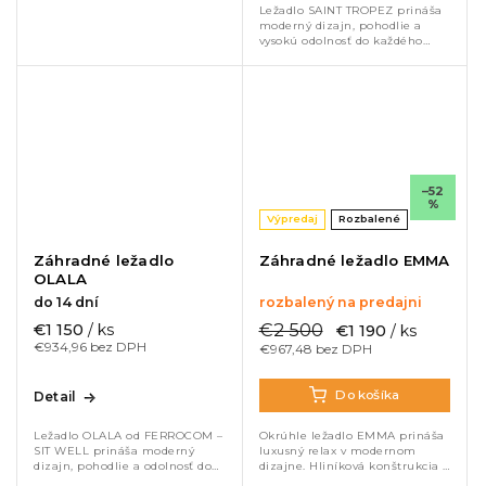
Ležadlo SAINT TROPEZ prináša
moderný dizajn, pohodlie a
vysokú odolnosť do každého
exteriéru. Hliníková
konštrukcia, kvalitný poťah
Axroma a materiály odolné voči
UV žiareniu aj...
–52
%
Výpredaj
Rozbalené
Záhradné ležadlo
Záhradné ležadlo EMMA
OLALA
do 14 dní
rozbalený na predajni
€2 500
€1 150
/ ks
€1 190
/ ks
€934,96 bez DPH
€967,48 bez DPH
Do košíka
Detail
Okrúhle ležadlo EMMA prináša
Ležadlo OLALA od FERROCOM –
luxusný relax v modernom
SIT WELL prináša moderný
dizajne. Hliníková konštrukcia a
dizajn, pohodlie a odolnosť do
odolné Sunbrella čalúnenie
každého exteriéru. Hliníkový