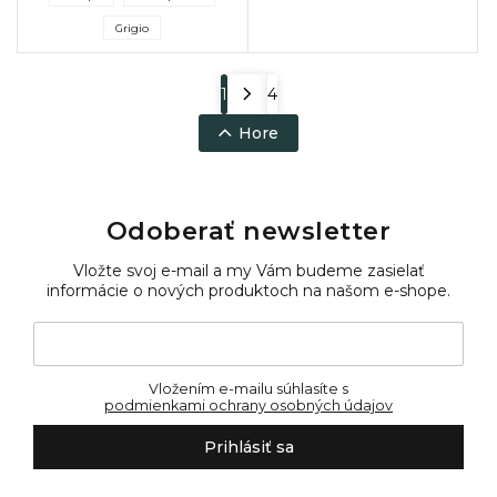
opora hlavy a moderné farby
oddychu. Olivovo...
pre...
Grigio
1
4
Hore
Odoberať newsletter
Vložte svoj e-mail a my Vám budeme zasielať
informácie o nových produktoch na našom e-shope.
Vložením e-mailu súhlasíte s
podmienkami ochrany osobných údajov
Prihlásiť sa