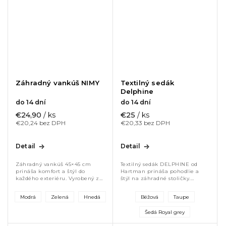
Záhradný vankúš NIMY
Textilný sedák
Delphine
do 14 dní
do 14 dní
€24,90
/ ks
€25
/ ks
€20,24 bez DPH
€20,33 bez DPH
Detail
Detail
Záhradný vankúš 45×45 cm
Textilný sedák DELPHINE od
prináša komfort a štýl do
Hartman prináša pohodlie a
každého exteriéru. Vyrobený z
štýl na záhradné stoličky.
odolného Olefinu je UV
Odolný exteriérový materiál,
stabilný, rýchloschnúci a
príjemný na dotyk, odolný voči
Modrá
Zelená
Hnedá
Béžová
Taupe
nenáročný na údržbu. Mäkká
vlhkosti a jednoduchá údržba....
výplň a hrúbka 8 cm...
Šedá Royal grey