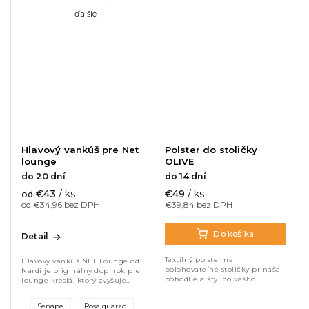
+ ďalšie
Hlavový vankúš pre Net
Polster do stoličky
lounge
OLIVE
do 20 dní
do 14 dní
€43
/ ks
€49
/ ks
od
od €34,96 bez DPH
€39,84 bez DPH
Do košíka
Detail
Textilný polster na
Hlavový vankúš NET Lounge od
polohovateľné stoličky prináša
Nardi je originálny doplnok pre
pohodlie a štýl do vášho
lounge kreslá, ktorý zvyšuje
exteriéru. Odolný polyester,
komfort sedenia. Odolný
mäkká výplň a praktický
akrylový materiál, ergonomická
Senape
Rosa quarzo
záhlavník zaručia komfort pri