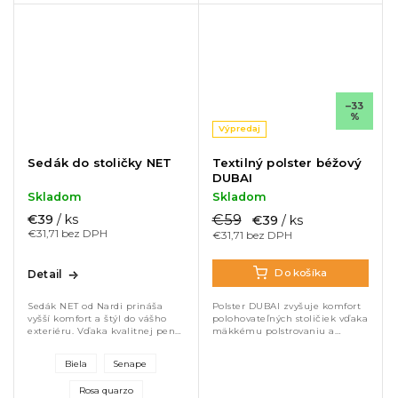
–33
%
Výpredaj
Sedák do stoličky NET
Textilný polster béžový
DUBAI
Skladom
Skladom
€59
€39
/ ks
€39
/ ks
€31,71 bez DPH
€31,71 bez DPH
Do košíka
Detail
Polster DUBAI zvyšuje komfort
Sedák NET od Nardi prináša
polohovateľných stoličiek vďaka
vyšší komfort a štýl do vášho
mäkkému polstrovaniu a
exteriéru. Vďaka kvalitnej pene
odolnému polyesteru.
a odolnému UV stabilnému
Elegantné prešívanie a
textilu je ideálny na
Biela
Senape
univerzálna farba dodajú štýl
každodenné použitie. Perfektne
každému exteriéru....
sedí na...
Rosa quarzo