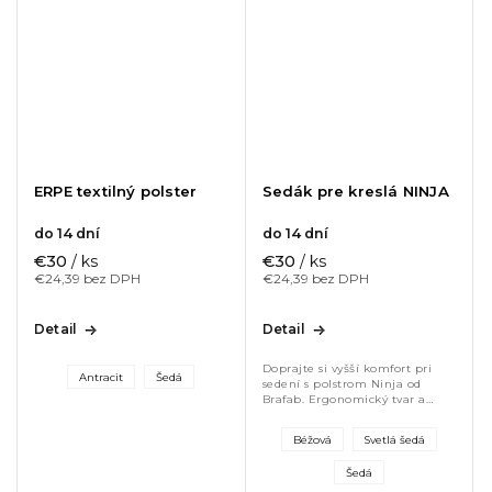
ERPE textilný polster
Sedák pre kreslá NINJA
do 14 dní
do 14 dní
€30
/ ks
€30
/ ks
€24,39 bez DPH
€24,39 bez DPH
Detail
Detail
Doprajte si vyšší komfort pri
Antracit
Šedá
sedení s polstrom Ninja od
Brafab. Ergonomický tvar a
mäkká výplň s hrúbkou cca 5
cm zabezpečia pohodlie aj
Béžová
Svetlá šedá
počas dlhého posedenia.
Odolné...
Šedá