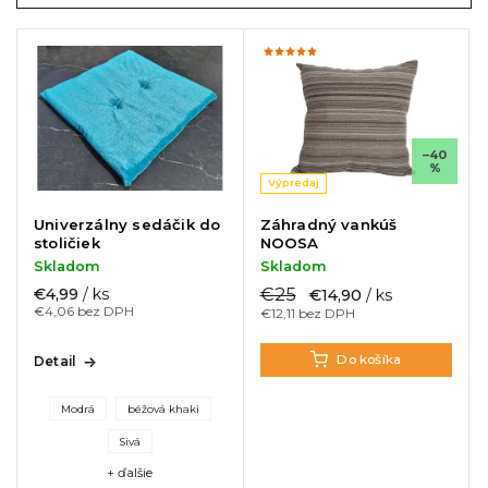
Najpredávanejšie
Abecedne
–40
%
Výpredaj
Univerzálny sedáčik do
Záhradný vankúš
stoličiek
NOOSA
Skladom
Skladom
€25
€4,99
/ ks
€14,90
/ ks
€4,06 bez DPH
€12,11 bez DPH
Do košíka
Detail
Modrá
béžová khaki
Sivá
+ ďalšie