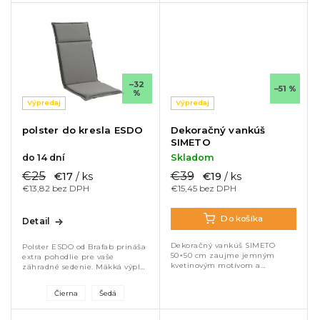
–32
–51 %
%
Výpredaj
Výpredaj
polster do kresla ESDO
Dekoračný vankúš
SIMETO
do 14 dní
Skladom
€25
€39
€17
/ ks
€19
/ ks
€13,82 bez DPH
€15,45 bez DPH
Do košíka
Detail
Dekoračný vankúš SIMETO
Polster ESDO od Brafab prináša
50×50 cm zaujme jemným
extra pohodlie pre vaše
kvetinovým motívom a
záhradné sedenie. Mäkká výplň
elegantnou výšivkou. Vyrobený
a odolný polyesterový poťah
zo 100 % bavlny je príjemný na
zabezpečia komfort aj pri
Čierna
Šedá
dotyk a ideálny na každodenné
dlhšom posedení vonku.
používanie....
Vďaka...