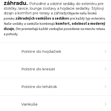
záhradu.
Pohodlné a odolné sedáky do exteriéru pre
stoličky, lavice, lounge zostavy a hojdacie sedačky. Štýlový
Objavte našu širokú
dizajn a komfort pre terasy a záhrady
ponuku
záhradných vankúšov a sedákov
pre každý typ exteriéru.
Naše sedáky a vankúše kombinujú
komfort, odolnosť a moderný
dizajn
, čím premieňajú každé vonkajšie posedenie na miesto relaxu
a pohody.
Polstre do hojdačiek
Polstre do kresiel
Polstre do lehátok
Vankúše