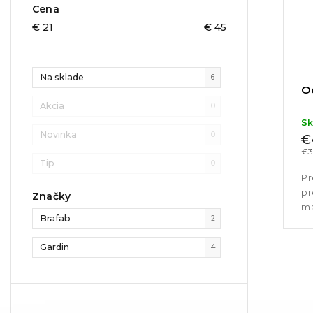
Cena
€
21
€
45
Na sklade
6
O
Akcia
0
S
Novinka
0
€
€3
Tip
0
Pr
pr
Značky
ma
Brafab
2
čo
Gardin
4