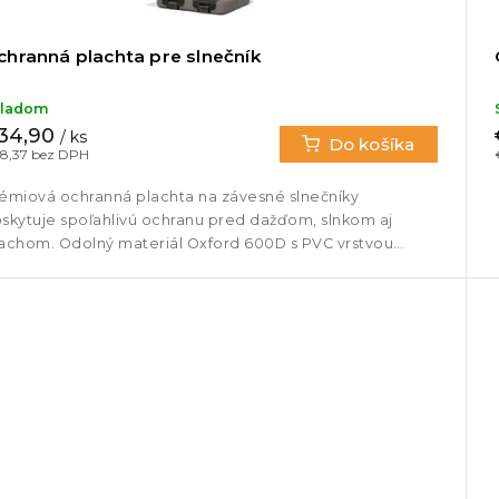
chranná plachta pre slnečník
kladom
34,90
/ ks
Do košíka
8,37 bez DPH
émiová ochranná plachta na závesné slnečníky
skytuje spoľahlivú ochranu pred dažďom, slnkom aj
achom. Odolný materiál Oxford 600D s PVC vrstvou
braňuje prenikaniu vody a...