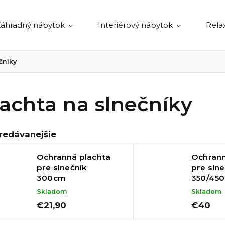
áhradný nábytok
Interiérový nábytok
Rela
čníky
achta na slnečníky
redávanejšie
Ochranná plachta
Ochrann
pre slnečník
pre slne
300cm
350/45
Skladom
Skladom
€21,90
€40