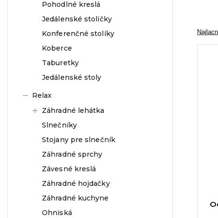
Pohodlné kreslá
Jedálenské stoličky
Najlacn
Konferenčné stolíky
Koberce
Taburetky
Jedálenské stoly
Relax
Záhradné lehátka
Slnečníky
Stojany pre slnečník
Záhradné sprchy
Závesné kreslá
Záhradné hojdačky
Záhradné kuchyne
O
Ohniská