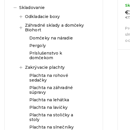
S
Skladovanie
€
Odkladacie boxy
€1
Záhradné sklady a domčeky
Pr
Biohort
sl
Domčeky na náradie
oc
Pergoly
šn
Príslušenstvo k
domčekom
Zakrývacie plachty
Plachta na rohové
sedačky
Plachta na záhradné
súpravy
Plachta na lehátka
Plachta na lavičky
Plachta na stoličky a
stoly
Plachta na slnečníky