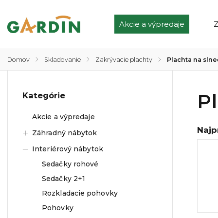
Akcie a výpredaje
Z
Domov
/
Skladovanie
/
Zakrývacie plachty
/
Plachta na slne
Pl
Kategórie
Akcie a výpredaje
Najp
Záhradný nábytok
Interiérový nábytok
Sedačky rohové
Sedačky 2+1
Rozkladacie pohovky
Pohovky