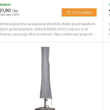
kladom
21,90
/ ks
Do košíka
7,80 bez DPH
émiová plachta na závesný slnečník chráni pred dažďom,
nkom aj nečistotami. Oxford 600D s PVC vrstvou a UV
hranou zaručuje dlhú životnosť. Zips, uťahovací popruh a
úrka...