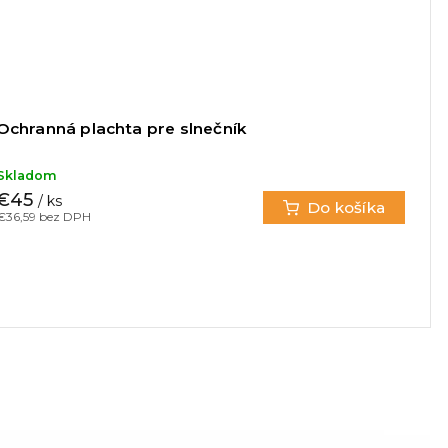
Ochranná plachta pre slnečník
Skladom
€45
/ ks
Do košíka
€36,59 bez DPH