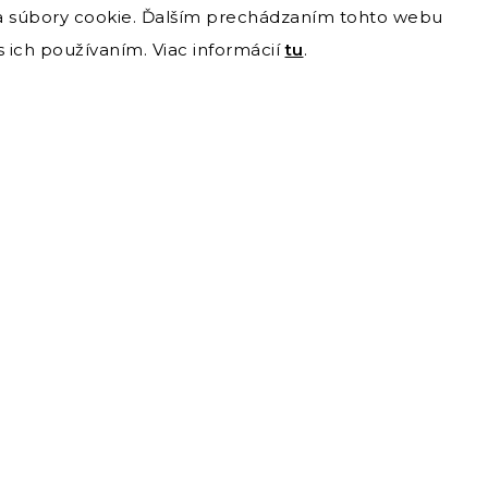
 súbory cookie. Ďalším prechádzaním tohto webu
s ich používaním. Viac informácií
tu
.
Odoberať newslette
ail a my Vám budeme zasielať informácie o nových produktoch n