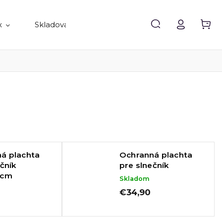
x
Skladovanie
Doplnky
Predávané 
á plachta
Ochranná plachta
čník
pre slnečník
0cm
Skladom
€34,90