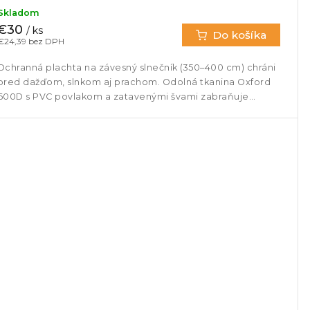
Skladom
€30
/ ks
Do košíka
€24,39 bez DPH
Ochranná plachta na závesný slnečník (350–400 cm) chráni
pred dažďom, slnkom aj prachom. Odolná tkanina Oxford
600D s PVC povlakom a zatavenými švami zabraňuje
prenikaniu vody,...