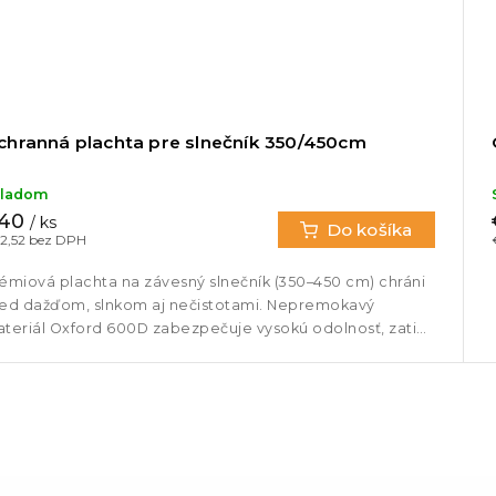
chranná plachta pre slnečník 350/450cm
kladom
40
/ ks
Do košíka
2,52 bez DPH
émiová plachta na závesný slnečník (350–450 cm) chráni
ed dažďom, slnkom aj nečistotami. Nepremokavý
teriál Oxford 600D zabezpečuje vysokú odolnosť, zatiaľ
 UV ochrana...