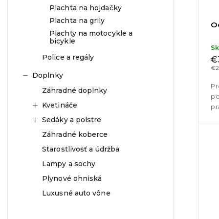
Plachta na hojdačky
Plachta na grily
O
Plachty na motocykle a
bicykle
S
Police a regály
€
€2
Doplnky
Pr
Záhradné doplnky
po
Kvetináče
pr
za
Sedáky a polstre
Záhradné koberce
Starostlivosť a údržba
Lampy a sochy
Plynové ohniská
Luxusné auto vône