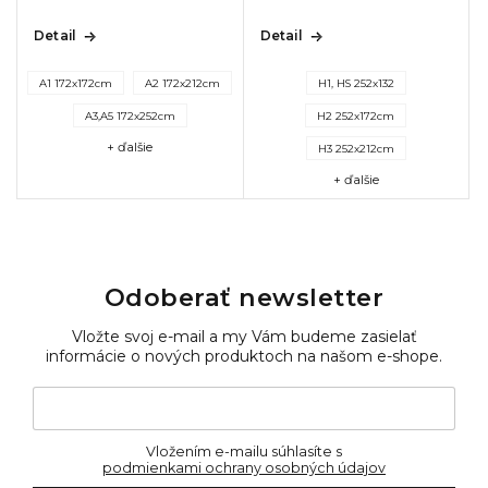
Detail
Detail
A1 172x172cm
A2 172x212cm
H1, HS 252x132
A3,A5 172x252cm
H2 252x172cm
+ ďalšie
H3 252x212cm
+ ďalšie
Odoberať newsletter
Vložte svoj e-mail a my Vám budeme zasielať
informácie o nových produktoch na našom e-shope.
Vložením e-mailu súhlasíte s
podmienkami ochrany osobných údajov