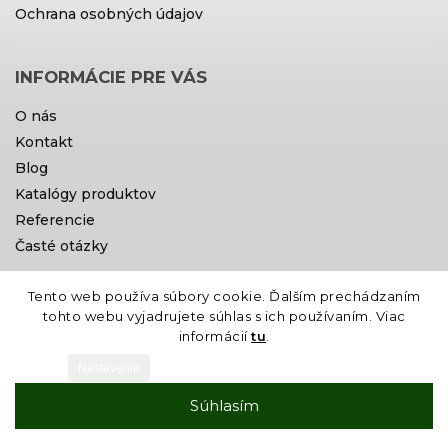
Ochrana osobných údajov
INFORMÁCIE PRE VÁS
O nás
Kontakt
Blog
Katalógy produktov
Referencie
Časté otázky
Tento web používa súbory cookie. Ďalším prechádzaním
Doprava a platby
tohto webu vyjadrujete súhlas s ich používaním. Viac
informácií
tu
.
Nastavenie
Súhlasím
Vytvoril Shoptet
Copyright 2026
Gardin
. Všetky práva
vyhradené.
Grafický návrh vytvořil a nakódoval
Shoptak.cz