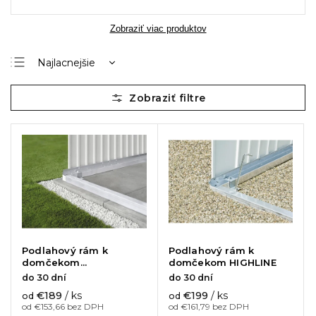
Zobraziť viac produktov
Najlacnejšie
Najdrahšie
Najpredávanejšie
Abecedne
Podlahový rám k
Podlahový rám k
domčekom
domčekom HIGHLINE
AVANTGARDE
do 30 dní
do 30 dní
€189
/ ks
€199
/ ks
od
od
od €153,66 bez DPH
od €161,79 bez DPH