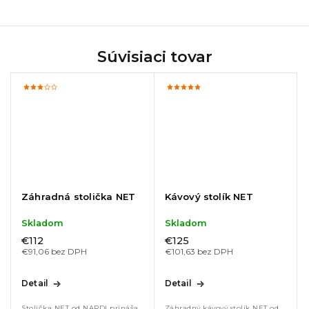
Súvisiaci tovar
Záhradná stolička NET
Kávový stolík NET
Skladom
Skladom
€112
€125
€91,06 bez DPH
€101,63 bez DPH
Detail
Detail
Stolička NET od NARDI prináša
Záhradný kávový stolík NET od