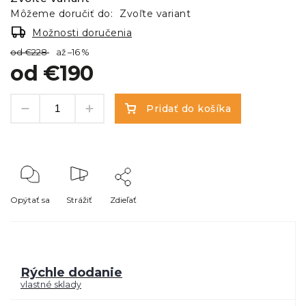
Môžeme doručiť do:
Zvoľte variant
Možnosti doručenia
od €228
až –16 %
od
€190
Pridať do košíka
Opýtať sa
Strážiť
Zdieľať
Rýchle dodanie
vlastné sklady