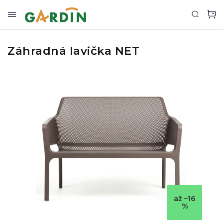
Záhradná lavička NET
až –16
%