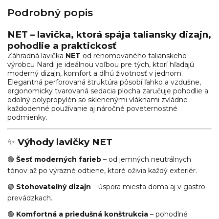
Podrobný popis
NET – lavička, ktorá spája taliansky dizajn,
pohodlie a praktickosť
Záhradná lavička
NET
od renomovaného talianskeho
výrobcu
Nardi
je ideálnou voľbou pre tých, ktorí hľadajú
moderný dizajn, komfort a dlhú životnosť v jednom.
Elegantná perforovaná štruktúra pôsobí ľahko a vzdušne,
ergonomicky tvarovaná sedacia plocha zaručuje pohodlie a
odolný polypropylén so sklenenými vláknami zvládne
každodenné používanie aj náročné poveternostné
podmienky.
✨
Výhody lavičky NET
🟢
Šesť moderných farieb
– od jemných neutrálnych
tónov až po výrazné odtiene, ktoré oživia každý exteriér.
🟢
Stohovateľný dizajn
– úspora miesta doma aj v gastro
prevádzkach.
🟢
Komfortná a priedušná konštrukcia
– pohodlné