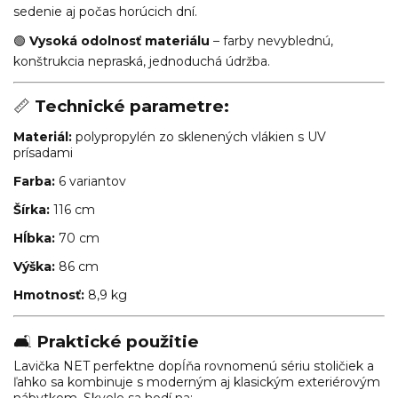
sedenie aj počas horúcich dní.
🟢
Vysoká odolnosť materiálu
– farby nevyblednú,
konštrukcia nepraská, jednoduchá údržba.
📏
Technické parametre:
Materiál:
polypropylén zo sklenených vlákien s UV
prísadami
Farba:
6 variantov
Šírka:
116 cm
Hĺbka:
70 cm
Výška:
86 cm
Hmotnosť:
8,9 kg
🛋
Praktické použitie
Lavička NET perfektne dopĺňa rovnomenú sériu stoličiek a
ľahko sa kombinuje s moderným aj klasickým exteriérovým