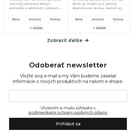
ikonický taliansky dizajn,
Nardi je moderný a odolný
pohodlie a odolnosť v jednom.
doplnok pre terasu, balkón aj
Vyrobená z UV stabilného
záhradu. Vyrobený z
polypropylénu so sklenenými
polypropylénovej živice so
Biela
Antracit
Tortora
Biela
Antracit
Tortora
vláknami je ľahká, stohovateľná
sklenenými vláknami a UV
a...
ochranou, ponúka...
+ ďalšie
+ ďalšie
Zobraziť ďalšie
Odoberať newsletter
Vložte svoj e-mail a my Vám budeme zasielať
informácie o nových produktoch na našom e-shope.
Vložením e-mailu súhlasíte s
podmienkami ochrany osobných údajov
Prihlásiť sa