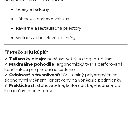
nábytkom. Skvele sa hodí na:
terasy a balkóny
záhrady a parkové zákutia
kaviarne a reštauračné priestory
wellness a hotelové exteriéry
🏆
Prečo si ju kúpiť?
✔
Taliansky dizajn:
nadčasový štýl a elegantné línie.
✔
Maximálne pohodlie:
ergonomický tvar a perforovaná
konštrukcia pre priedušné sedenie.
✔
Odolnosť a trvanlivosť:
UV stabilný polypropylén so
sklenenými vláknami, pripravený na vonkajšie podmienky.
✔
Praktickosť:
stohovateľná, ľahká údržba, vhodná aj do
komerčných priestorov.