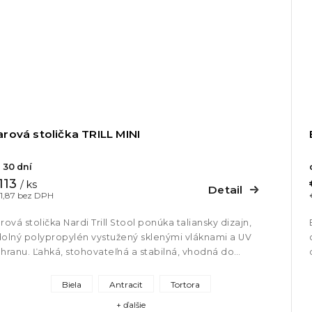
rová stolička TRILL MINI
 30 dní
113
/ ks
Detail
1,87 bez DPH
rová stolička Nardi Trill Stool ponúka taliansky dizajn,
olný polypropylén vystužený sklenými vláknami a UV
hranu. Ľahká, stohovateľná a stabilná, vhodná do
teriéru aj...
Biela
Antracit
Tortora
+ ďalšie