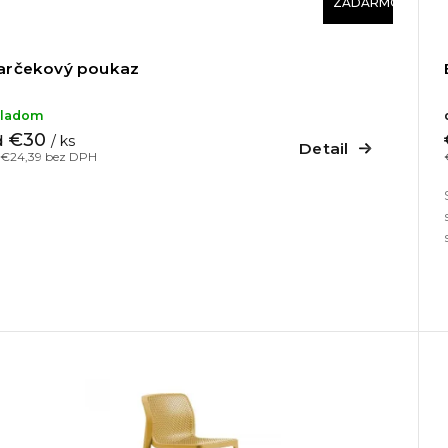
ZADARMO
arčekový poukaz
kladom
€30
d
/ ks
Detail
 €24,39 bez DPH