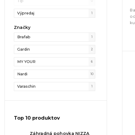
Tip
0
Ba
Výpredaj
1
od
ku
Značky
Brafab
1
Gardin
2
MY YOUR
6
Nardi
10
Varaschin
1
Top 10 produktov
Záhradná pohovka NIZZA