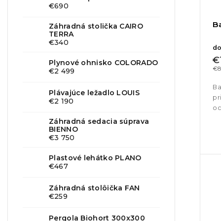
€690
B
Záhradná stolička CAIRO
TERRA
€340
do
€
Plynové ohnisko COLORADO
€8
€2 499
Ba
Plávajúce ležadlo LOUIS
pr
€2 190
oc
ex
Záhradná sedacia súprava
BIENNO
€3 750
Plastové lehátko PLANO
€467
Záhradná stolôička FAN
€259
Pergola Biohort 300x300