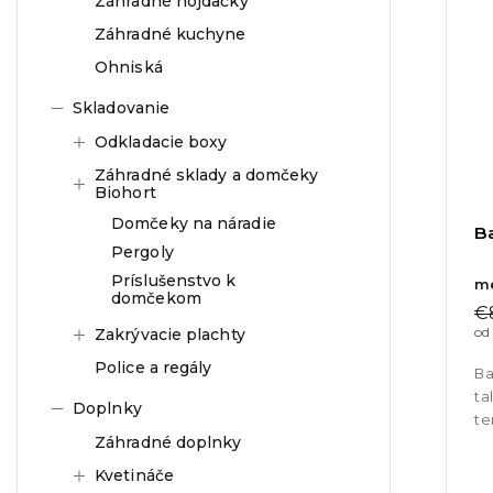
Záhradné hojdačky
Záhradné kuchyne
Ohniská
Skladovanie
Odkladacie boxy
Záhradné sklady a domčeky
Biohort
Domčeky na náradie
B
Pergoly
Príslušenstvo k
me
domčekom
€
od
Zakrývacie plachty
Police a regály
Ba
ta
Doplnky
te
Záhradné doplnky
st
Kvetináče