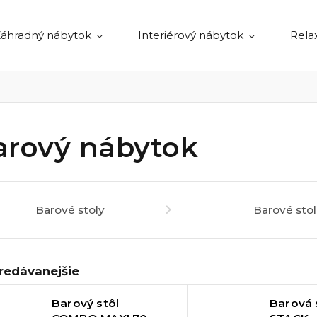
áhradný nábytok
Interiérový nábytok
Rela
arový nábytok
Barové stoly
Barové stol
redávanejšie
Barový stôl
Barová 