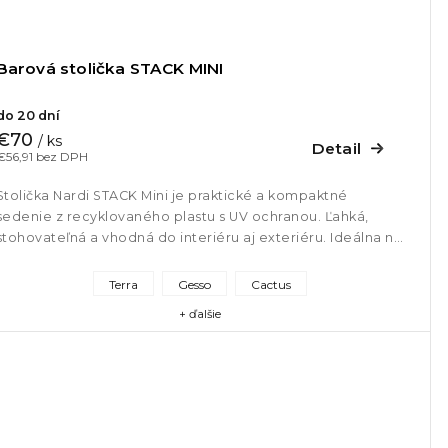
Barová stolička STACK MINI
do 20 dní
€70
/ ks
Detail
€56,91 bez DPH
Stolička Nardi STACK Mini je praktické a kompaktné
sedenie z recyklovaného plastu s UV ochranou. Ľahká,
stohovateľná a vhodná do interiéru aj exteriéru. Ideálna na
balkóny,...
Terra
Gesso
Cactus
+ ďalšie