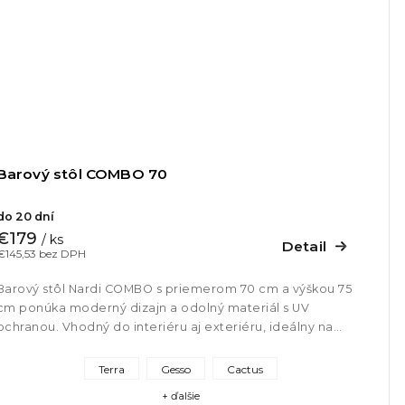
Barový stôl COMBO 70
do 20 dní
€179
/ ks
Detail
€145,53 bez DPH
Barový stôl Nardi COMBO s priemerom 70 cm a výškou 75
cm ponúka moderný dizajn a odolný materiál s UV
ochranou. Vhodný do interiéru aj exteriéru, ideálny na
terasy, balkóny aj...
Terra
Gesso
Cactus
+ ďalšie