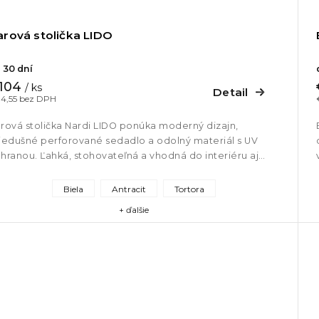
arová stolička LIDO
 30 dní
104
/ ks
Detail
4,55 bez DPH
rová stolička Nardi LIDO ponúka moderný dizajn,
iedušné perforované sedadlo a odolný materiál s UV
hranou. Ľahká, stohovateľná a vhodná do interiéru aj
teriéru. Ideálna...
Biela
Antracit
Tortora
+ ďalšie