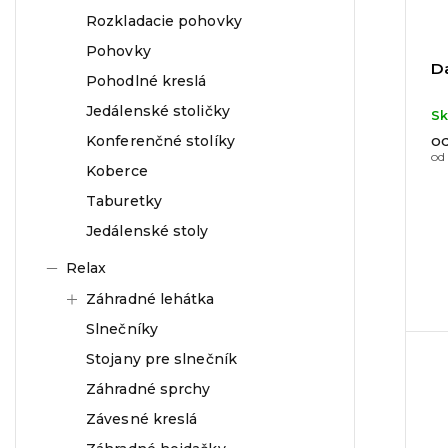
Rozkladacie pohovky
Pohovky
D
Pohodlné kreslá
Jedálenské stoličky
S
o
Konferenčné stolíky
od
Koberce
Taburetky
Jedálenské stoly
Relax
Záhradné lehátka
Slnečníky
Stojany pre slnečník
Záhradné sprchy
Závesné kreslá