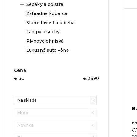
Sedáky a polstre
Záhradné koberce
Starostlivosť a údržba
Lampy a sochy
Plynové ohniská
Luxusné auto vône
Cena
€
30
€
3690
Na sklade
2
B
Akcia
0
do
Novinka
0
€
€8