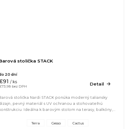
Barová stolička STACK
do 20 dní
€91
/ ks
Detail
€73,98 bez DPH
Barová stolička Nardi STACK ponúka moderný taliansky
dizajn, pevný materiál s UV ochranou a stohovateľnú
konštrukciu. Ideálna k barovým stolom na terasy, balkóny,
bazény či do...
Terra
Gesso
Cactus