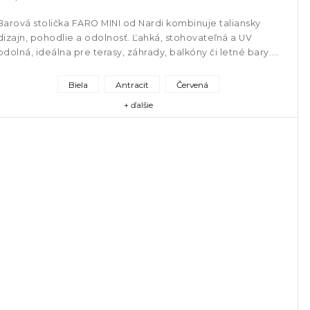
Barová stolička FARO MINI od Nardi kombinuje taliansky
dizajn, pohodlie a odolnosť. Ľahká, stohovateľná a UV
odolná, ideálna pre terasy, záhrady, balkóny či letné bary....
Biela
Antracit
Červená
+ ďalšie