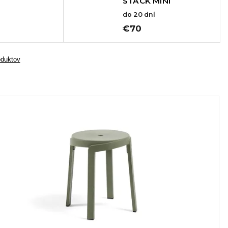
STACK MINI
do 20 dní
€70
oduktov