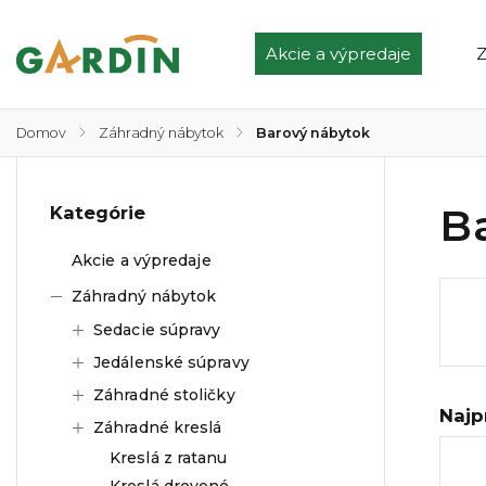
Akcie a výpredaje
Z
Domov
/
Záhradný nábytok
/
Barový nábytok
B
Kategórie
Akcie a výpredaje
Záhradný nábytok
Sedacie súpravy
Jedálenské súpravy
Záhradné stoličky
Najp
Záhradné kreslá
Kreslá z ratanu
Kreslá drevené