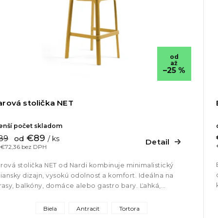
od
až
–25 %
arová stolička NET
nší počet skladom
€89
89
od
/ ks
Detail
 €72,36 bez DPH
rová stolička NET od Nardi kombinuje minimalistický
liansky dizajn, vysokú odolnosť a komfort. Ideálna na
rasy, balkóny, domáce alebo gastro bary. Ľahká,
ohovateľná a UV...
Biela
Antracit
Tortora