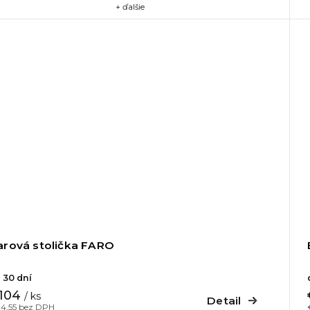
+ ďalšie
arová stolička FARO
 30 dní
104
/ ks
Detail
4,55 bez DPH