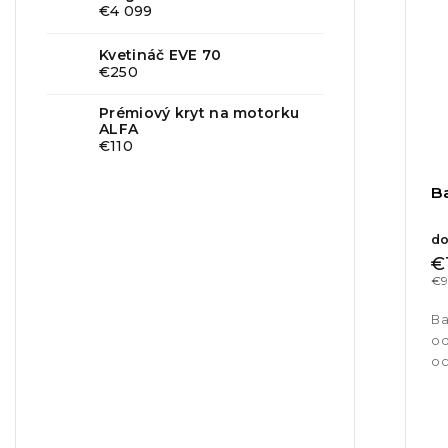
€4 099
Kvetináč EVE 70
€250
Prémiový kryt na motorku
ALFA
€110
Ba
do
€
€9
Ba
od
oc
in