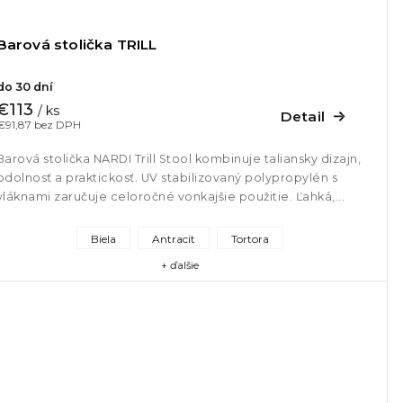
Barová stolička TRILL
do 30 dní
€113
/ ks
Detail
€91,87 bez DPH
Barová stolička NARDI Trill Stool kombinuje taliansky dizajn,
odolnosť a praktickosť. UV stabilizovaný polypropylén s
vláknami zaručuje celoročné vonkajšie použitie. Ľahká,...
Biela
Antracit
Tortora
+ ďalšie