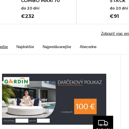
COMBO MAXI 70
STACK
do 20 dní
do 20 dní
€232
€91
Zobraziť viac pr
ejšie
Najdrahšie
Najpredávanejšie
Abecedne