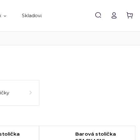
x
Skladovanie
Doplnky
Predávané 
ičky
stolička
Barová stolička