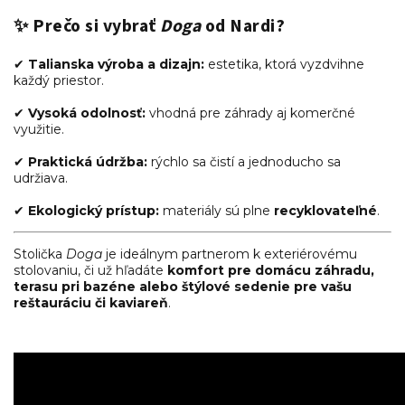
✨
Prečo si vybrať
Doga
od Nardi?
✔
Talianska výroba a dizajn:
estetika, ktorá vyzdvihne
každý priestor.
✔
Vysoká odolnosť:
vhodná pre záhrady aj komerčné
využitie.
✔
Praktická údržba:
rýchlo sa čistí a jednoducho sa
udržiava.
✔
Ekologický prístup:
materiály sú plne
recyklovateľné
.
Stolička
Doga
je ideálnym partnerom k exteriérovému
stolovaniu, či už hľadáte
komfort pre domácu záhradu,
terasu pri bazéne alebo štýlové sedenie pre vašu
reštauráciu či kaviareň
.