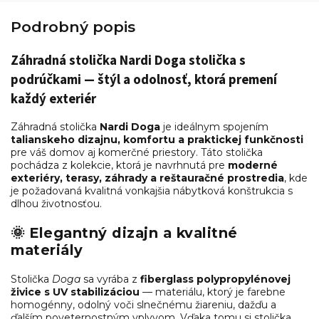
Podrobný popis
Záhradná stolička
Nardi Doga stolička s
podrúčkami
— štýl a odolnosť, ktorá premení
každý exteriér
Záhradná stolička
Nardi Doga
je ideálnym spojením
talianskeho dizajnu, komfortu a praktickej funkčnosti
pre váš domov aj komerčné priestory. Táto stolička
pochádza z kolekcie, ktorá je navrhnutá pre
moderné
exteriéry, terasy, záhrady a reštauračné prostredia
, kde
je požadovaná kvalitná vonkajšia nábytková konštrukcia s
dlhou životnosťou.
🌞
Elegantný dizajn a kvalitné
materiály
Stolička
Doga
sa vyrába z
fiberglass polypropylénovej
živice s UV stabilizáciou
— materiálu, ktorý je farebne
homogénny, odolný voči slnečnému žiareniu, dažďu a
ďalším poveternostným vplyvom. Vďaka tomu si stolička