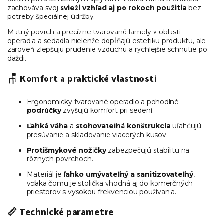
zachováva svoj
svieži vzhľad aj po rokoch použitia
bez
potreby špeciálnej údržby.
Matný povrch a precízne tvarované lamely v oblasti
operadla a sedadla nielenže dopĺňajú estetiku produktu, ale
zároveň zlepšujú prúdenie vzduchu a rýchlejšie schnutie po
daždi.
🪑
Komfort a praktické vlastnosti
Ergonomicky tvarované operadlo a pohodlné
podrúčky
zvyšujú komfort pri sedení.
Ľahká váha
a
stohovateľná konštrukcia
uľahčujú
presúvanie a skladovanie viacerých kusov.
Protišmykové nožičky
zabezpečujú stabilitu na
rôznych povrchoch.
Materiál je
ľahko umývateľný a sanitizovateľný
,
vďaka čomu je stolička vhodná aj do komerčných
priestorov s vysokou frekvenciou používania.
📏
Technické parametre