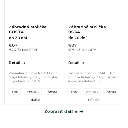
Záhradná stolička
Záhradná stolička
COSTA
BORA
do 20 dní
do 20 dní
€87
€87
€70,73 bez DPH
€70,73 bez DPH
Detail
Detail
Záhradná stolička NARDI Costa
Záhradná stolička NARDI Bora
spája taliansky dizajn, pohodlie
prináša taliansky dizajn, ľahkosť
a vysokú odolnosť. S
a vysokú odolnosť. Je
podrúčkami, stohovateľnou
stohovateľná, pohodlná a
konštrukciou a UV ochranou je
ideálna na terasu, balkón aj do
Biela
Antracit
Tortora
Biela
Antracit
Tortora
ideálna na terasu, balkón aj
komerčných priestorov. Vďaka...
do...
+ ďalšie
+ ďalšie
Zobraziť ďalšie