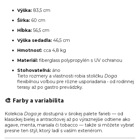
Výška:
83,5 cm
Šírka:
60 cm
Hĺbka:
56,5 cm
Výška sedadla:
46,5 cm
Hmotnosť:
cca 4,8 kg
Materiál:
fiberglass polypropylén s UV ochranou
Stohovateľná:
áno
Tieto rozmery a vlastnosti robia stoličku
Doga
flexibilnou voľbou pre rôzne usporiadania • od rodinnej
terasy až po gastro prevádzky.
🎨
Farby a variabilita
Kolekcia
Doga
je dostupná v širokej palete farieb — od
klasickej bielej a antracitovej až po výraznejšie odtiene ako
agave, menta, marsala či tobacco — takže si môžete vybrať
presne ten štýl, ktorý ladí s vaším exteriérom.