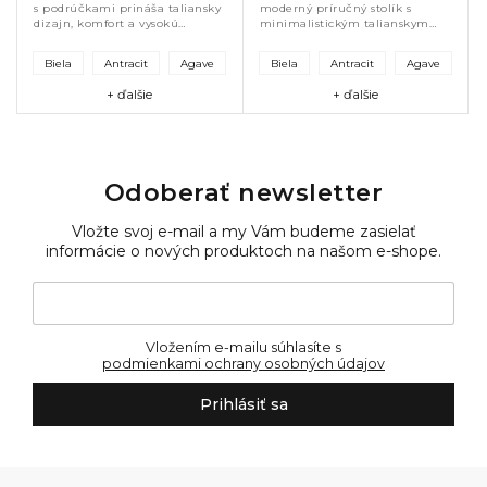
s podrúčkami prináša taliansky
moderný príručný stolík s
dizajn, komfort a vysokú
minimalistickým talianskym
odolnosť. Ľahká, stohovateľná a
dizajnom. Vyrobený z UV
UV stabilizovaná konštrukcia je
stabilizovaného polypropylénu,
Biela
Antracit
Agave
Biela
Antracit
Agave
ideálna na terasu, záhradu...
je ľahký, odolný a vhodný do
exteriéru....
+ ďalšie
+ ďalšie
Odoberať newsletter
Vložte svoj e-mail a my Vám budeme zasielať
informácie o nových produktoch na našom e-shope.
Vložením e-mailu súhlasíte s
podmienkami ochrany osobných údajov
Prihlásiť sa