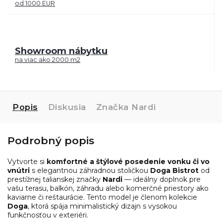
od 1000 EUR
Showroom nábytku
na viac ako 2000 m2
Popis
Diskusia
Značka
Nardi
Podrobný popis
Vytvorte si
komfortné a štýlové posedenie vonku či vo
vnútri
s elegantnou záhradnou stoličkou
Doga Bistrot
od
prestížnej talianskej značky
Nardi
— ideálny doplnok pre
vašu terasu, balkón, záhradu alebo komerčné priestory ako
kaviarne či reštaurácie. Tento model je členom kolekcie
Doga
, ktorá spája minimalistický dizajn s vysokou
funkčnosťou v exteriéri.