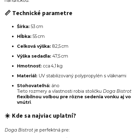
handričkou.
📏
Technické parametre
Šírka:
53 cm
Hĺbka:
55 cm
Celková výška:
82,5 cm
Výška sedadla:
47,5 cm
Hmotnosť:
cca 4,1 kg
Materiál:
UV stabilizovaný polypropylén s vláknami
Stohovateľná:
áno
Tieto rozmery a vlastnosti robia stoličku
Doga Bistrot
flexibilnou voľbou pre rôzne sedenia vonku aj vo
vnútri
.
☀️
Kde sa najviac uplatní?
Doga Bistrot
je perfektná pre: