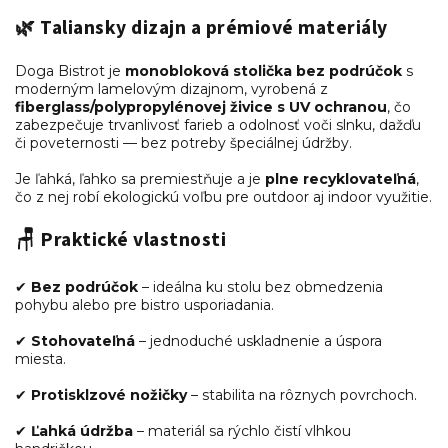
🌿
Taliansky dizajn a prémiové materiály
Doga Bistrot je
monobloková stolička bez podrúčok
s
moderným lamelovým dizajnom, vyrobená z
fiberglass/polypropylénovej živice s UV ochranou
, čo
zabezpečuje trvanlivosť farieb a odolnosť voči slnku, dažďu
či poveternosti — bez potreby špeciálnej údržby.
Je ľahká, ľahko sa premiestňuje a je
plne recyklovateľná
,
čo z nej robí ekologickú voľbu pre outdoor aj indoor využitie.
🪑
Praktické vlastnosti
✔
Bez podrúčok
– ideálna ku stolu bez obmedzenia
pohybu alebo pre bistro usporiadania.
✔
Stohovateľná
– jednoduché uskladnenie a úspora
miesta.
✔
Protisklzové nožičky
– stabilita na rôznych povrchoch.
✔
Ľahká údržba
– materiál sa rýchlo čistí vlhkou