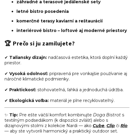
záhradné a terasové jedálenské sety
letné bistro posedenia
komerčné terasy kaviarní a reštaurácií
interiérové bistro – loftové aj moderné priestory
🏆
Prečo si ju zamilujete?
✔
Taliansky dizajn:
nadčasová estetika, ktorá doplní každý
priestor.
✔
Vysoká odolnosť:
pripravená pre vonkajšie používanie aj
náročné klimatické podmienky.
✔
Praktickosť:
stohovateľná, ľahká a jednoduchá údržba.
✔
Ekologická voľba:
materiál je plne recyklovateľný.
✨
Tip:
Pre ešte väčší komfort kombinujte
Doga Bistrot
s
textilným podsedákom (k dispozícii zvlášť) alebo s
dizajnovými stolmi z kolekcie Nardi — ako
Cube
,
Clip
či
Rio
— aby ste vytvorili harmonický a praktický outdoor set.