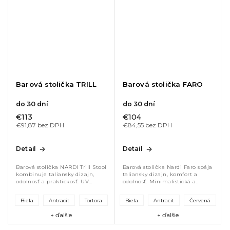
Barová stolička TRILL
Barová stolička FARO
do 30 dní
do 30 dní
€113
€104
€91,87 bez DPH
€84,55 bez DPH
Detail
Detail
Barová stolička NARDI Trill Stool
Barová stolička Nardi Faro spája
kombinuje taliansky dizajn,
taliansky dizajn, komfort a
odolnosť a praktickosť. UV
odolnosť. Minimalistická a
stabilizovaný polypropylén s
stabilná, ideálna pre terasy,
vláknami zaručuje celoročné
bary, kuchynské pulty či
Biela
Antracit
Tortora
Biela
Antracit
Červená
vonkajšie použitie. Ľahká,...
hotelové exteriéry. Vyrobená z...
+ ďalšie
+ ďalšie