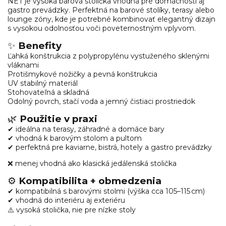
NET je vysoká barová stolička vhodná pre domácnosti aj
gastro prevádzky. Perfektná na barové stolíky, terasy alebo
lounge zóny, kde je potrebné kombinovať elegantný dizajn
s vysokou odolnosťou voči poveternostným vplyvom.
✨
Benefity
Ľahká konštrukcia z polypropylénu vystuženého sklenými
vláknami
Protišmykové nožičky a pevná konštrukcia
UV stabilný materiál
Stohovateľná a skladná
Odolný povrch, stačí voda a jemný čistiaci prostriedok
🌿
Použitie v praxi
✔ ideálna na terasy, záhradné a domáce bary
✔ vhodná k barovým stolom a pultom
✔ perfektná pre kaviarne, bistrá, hotely a gastro prevádzky
❌ menej vhodná ako klasická jedálenská stolička
⚙️
Kompatibilita + obmedzenia
✔ kompatibilná s barovými stolmi (výška cca 105–115 cm)
✔ vhodná do interiéru aj exteriéru
⚠️ vysoká stolička, nie pre nízke stoly