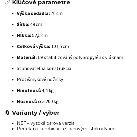
📏
Kľúčové parametre
Výška sedadla:
 76 cm
Šírka:
 49 cm
Hĺbka:
 52,5 cm
Celková výška:
 101,5 cm
Materiál:
 UV stabilizovaný polypropylén s vláknami
Stohovateľná konštrukcia
Protišmykové nožičky
Hmotnosť:
 4,4 kg
Nosnosť:
 cca 200 kg
🔄
Varianty / výber
NET – vysoká barová verzia
Perfektná kombinácia s barovými stolmi Nardi