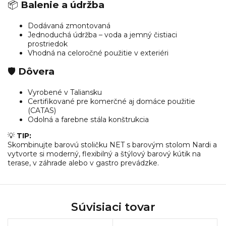
📦
Balenie a údržba
Dodávaná zmontovaná
Jednoduchá údržba – voda a jemný čistiaci
prostriedok
Vhodná na celoročné použitie v exteriéri
🛡️
Dôvera
Vyrobené v Taliansku
Certifikované pre komerčné aj domáce použitie
(CATAS)
Odolná a farebne stála konštrukcia
💡
TIP:
Skombinujte barovú stoličku NET s barovým stolom Nardi a
vytvorte si moderný, flexibilný a štýlový barový kútik na
terase, v záhrade alebo v gastro prevádzke.
Súvisiaci tovar