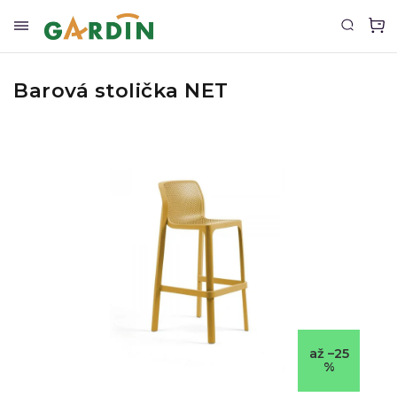
Barová stolička NET
až –25
%