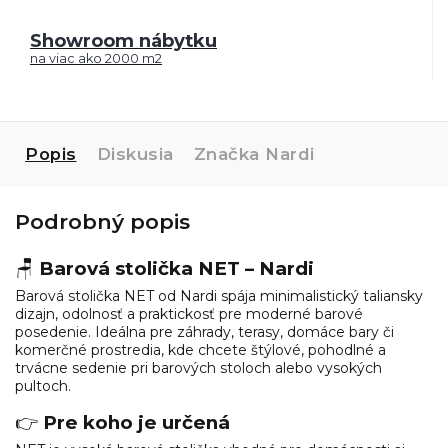
Showroom nábytku
na viac ako 2000 m2
Popis
Diskusia
Značka
Nardi
Podrobný popis
🪑
Barová stolička NET – Nardi
Barová stolička NET od Nardi spája minimalistický taliansky
dizajn, odolnosť a praktickosť pre moderné barové
posedenie. Ideálna pre záhrady, terasy, domáce bary či
komerčné prostredia, kde chcete štýlové, pohodlné a
trvácne sedenie pri barových stoloch alebo vysokých
pultoch.
👉
Pre koho je určená