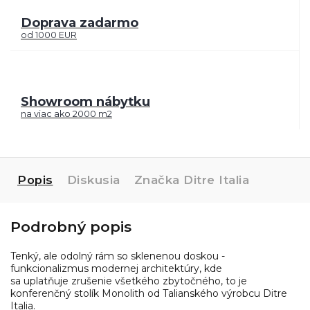
Doprava zadarmo
od 1000 EUR
Showroom nábytku
na viac ako 2000 m2
Popis
Diskusia
Značka
Ditre Italia
Podrobný popis
Tenký, ale odolný rám so sklenenou doskou -
funkcionalizmus modernej architektúry, kde
sa uplatňuje zrušenie všetkého zbytočného, to je
konferenčný stolík Monolith od Talianského výrobcu Ditre
Italia.