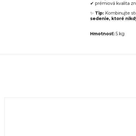
✔ prémiová kvalita z
✨
Tip:
Kombinujte stô
sedenie, ktoré nik
Hmotnosť:
5 kg