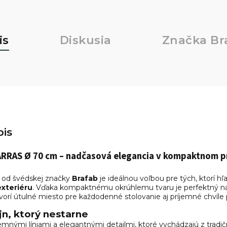
is
Diskusia
Značka
Br
is
ARRAS Ø 70 cm – nadčasová elegancia v kompaktnom p
od švédskej značky
Brafab
je ideálnou voľbou pre tých, ktorí hľ
exteriéru
. Vďaka kompaktnému okrúhlemu tvaru je perfektný na 
orí útulné miesto pre každodenné stolovanie aj príjemné chvíle p
jn, ktorý nestarne
mnými líniami a elegantnými detailmi, ktoré vychádzajú z trad