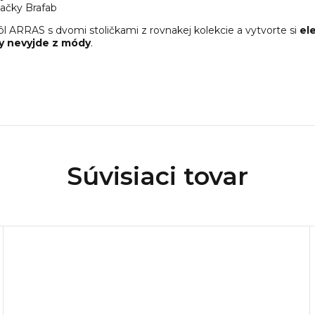
načky Brafab
l ARRAS s dvomi stoličkami z rovnakej kolekcie a vytvorte si
el
dy nevyjde z módy
.
Súvisiaci tovar