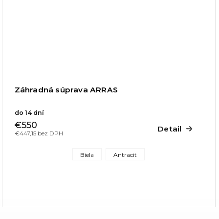
Záhradná súprava ARRAS
do 14 dní
€550
Detail
€447,15 bez DPH
Biela
Antracit