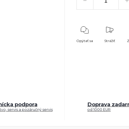
Opýtať sa
Strážiť
Z
nícka podpora
Doprava zada
vo, servis a pozáručný servis
od 1000 EUR