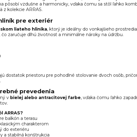
ka pôsobí vzdušne a harmonicky, vďaka čomu sa stôl ľahko kombi
mä z kolekcie ARRAS.
hliník pre exteriér
eskom liateho hliníka
, ktorý je ideálny do vonkajšieho prostredia
, čo zaručuje dlhú životnosť a minimálne nároky na údržbu.
m
jú dostatok priestoru pre pohodlné stolovanie dvoch osôb, prič
.
arebné prevedenia
pný v
bielej alebo antracitovej farbe
, vďaka čomu ľahko zapad
tov.
tôl ARRAS?
pre balkón a terasu
 klasickým charakterom
ý do exteriéru
a stabilná konštrukcia