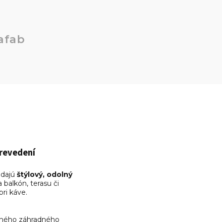
afab
revedení
adajú
štýlový, odolný
balkón, terasu či
ri káve.
ičného záhradného