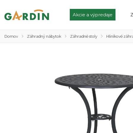
Akcie a výpredaje
Z
Domov
/
Záhradný nábytok
/
Záhradné stoly
/
Hliníkové záhr