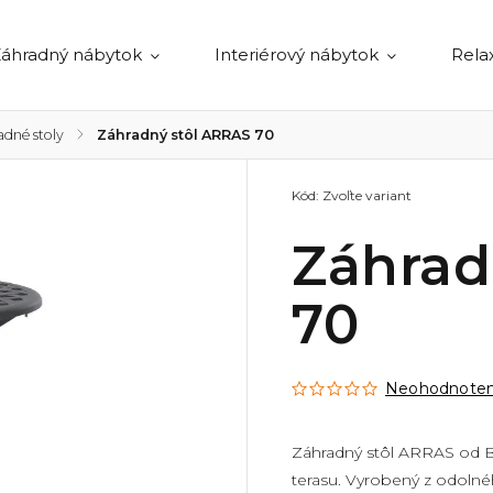
áhradný nábytok
Interiérový nábytok
Rela
adné stoly
/
Záhradný stôl ARRAS 70
Kód:
Zvoľte variant
Záhrad
70
Neohodnote
Záhradný stôl ARRAS od B
terasu. Vyrobený z odolnéh