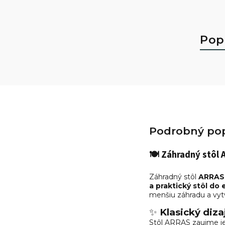
Pop
Podrobný pop
🍽️
Záhradný stôl 
Záhradný stôl
ARRAS
a praktický stôl do 
menšiu záhradu a vytv
✨
Klasický diza
Stôl ARRAS zaujme je