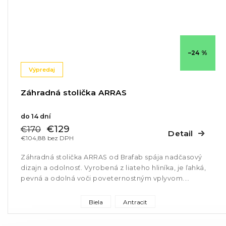
–24 %
Výpredaj
Záhradná stolička ARRAS
do 14 dní
€129
€170
Detail
€104,88 bez DPH
Záhradná stolička ARRAS od Brafab spája nadčasový
dizajn a odolnosť. Vyrobená z liateho hliníka, je ľahká,
pevná a odolná voči poveternostným vplyvom.
Ergonomický tvar zaručuje...
Biela
Antracit