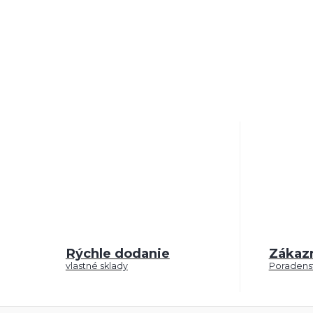
Rýchle dodanie
Zákaz
vlastné sklady
Poradenst