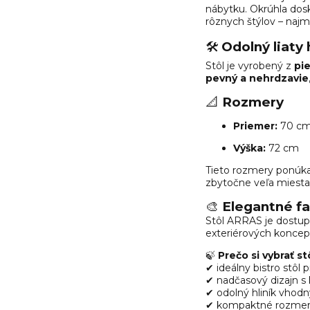
nábytku. Okrúhla dos
rôznych štýlov – naj
🛠️
Odolný liaty 
Stôl je vyrobený z
pi
pevný a nehrdzavie
📐
Rozmery
Priemer:
70 c
Výška:
72 cm
Tieto rozmery ponúka
zbytočne veľa miesta
🎨
Elegantné f
Stôl ARRAS je dostu
exteriérových koncep
🍃
Prečo si vybrať s
✔ ideálny bistro stôl 
✔ nadčasový dizajn s
✔ odolný hliník vhodn
✔ kompaktné rozmery 