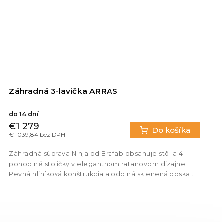
Záhradná 3-lavička ARRAS
do 14 dní
€1 279
Do košíka
€1 039,84 bez DPH
Záhradná súprava Ninja od Brafab obsahuje stôl a 4
pohodlné stoličky v elegantnom ratanovom dizajne.
Pevná hliníková konštrukcia a odolná sklenená doska
zabezpečujú dlhú...