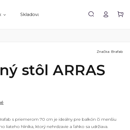
x
Skladovanie
Doplnky
Predávané 
Značka:
Brafab
ný stôl ARRAS
né
rafab s priemerom 70 cm je ideálny pre balkón či menšiu
o liateho hliníka, ktorý nehrdzavie a ľahko sa udržiava.