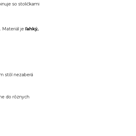
nuje so stoličkami
. Materiál je
ľahký,
om stôl nezaberá
ne do rôznych