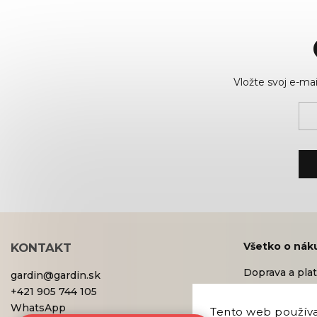
Vložte svoj e-m
Všetko o nák
KONTAKT
Doprava a pla
gardin
@
gardin.sk
Obchodné po
+421 905 744 105
Reklamácie a v
WhatsApp
Tento web používa