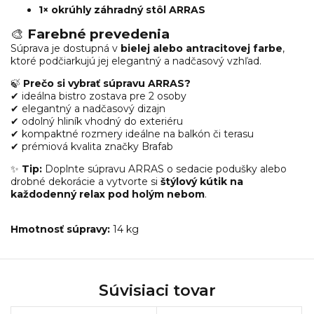
1× okrúhly záhradný stôl ARRAS
🎨
Farebné prevedenia
Súprava je dostupná v
bielej alebo antracitovej farbe
,
ktoré podčiarkujú jej elegantný a nadčasový vzhľad.
🍃
Prečo si vybrať súpravu ARRAS?
✔ ideálna bistro zostava pre 2 osoby
✔ elegantný a nadčasový dizajn
✔ odolný hliník vhodný do exteriéru
✔ kompaktné rozmery ideálne na balkón či terasu
✔ prémiová kvalita značky Brafab
✨
Tip:
Doplnte súpravu ARRAS o sedacie podušky alebo
drobné dekorácie a vytvorte si
štýlový kútik na
každodenný relax pod holým nebom
.
Hmotnosť súpravy:
14 kg
Súvisiaci tovar