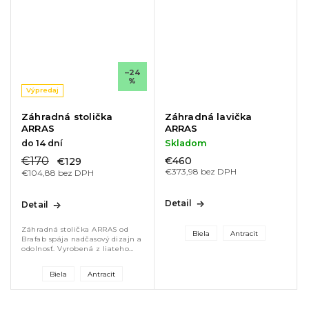
–24
%
Výpredaj
Záhradná stolička
Záhradná lavička
ARRAS
ARRAS
do 14 dní
Skladom
€170
€460
€129
€373,98 bez DPH
€104,88 bez DPH
Detail
Detail
Záhradná stolička ARRAS od
Biela
Antracit
Brafab spája nadčasový dizajn a
odolnosť. Vyrobená z liateho
hliníka, je ľahká, pevná a
odolná voči poveternostným
Biela
Antracit
vplyvom. Ergonomický tvar
zaručuje...