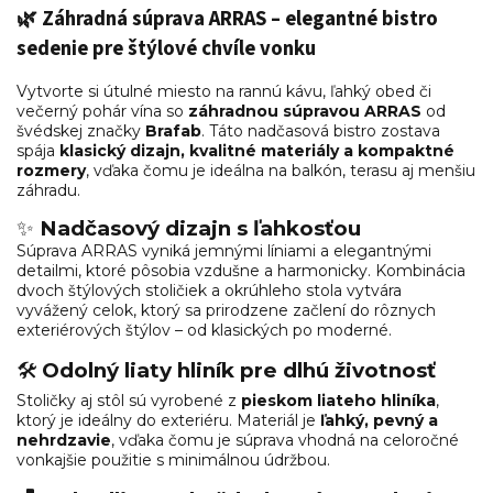
🌿
Záhradná súprava ARRAS – elegantné bistro
sedenie pre štýlové chvíle vonku
Vytvorte si útulné miesto na rannú kávu, ľahký obed či
večerný pohár vína so
záhradnou súpravou ARRAS
od
švédskej značky
Brafab
. Táto nadčasová bistro zostava
spája
klasický dizajn, kvalitné materiály a kompaktné
rozmery
, vďaka čomu je ideálna na balkón, terasu aj menšiu
záhradu.
✨
Nadčasový dizajn s ľahkosťou
Súprava ARRAS vyniká jemnými líniami a elegantnými
detailmi, ktoré pôsobia vzdušne a harmonicky. Kombinácia
dvoch štýlových stoličiek a okrúhleho stola vytvára
vyvážený celok, ktorý sa prirodzene začlení do rôznych
exteriérových štýlov – od klasických po moderné.
🛠️
Odolný liaty hliník pre dlhú životnosť
Stoličky aj stôl sú vyrobené z
pieskom liateho hliníka
,
ktorý je ideálny do exteriéru. Materiál je
ľahký, pevný a
nehrdzavie
, vďaka čomu je súprava vhodná na celoročné
vonkajšie použitie s minimálnou údržbou.