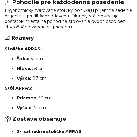
🪑
Pohodlie pre každodenné posedenie
Ergonomicky tvarované stoličky ponúkajú príjemné sedenie
pri jedle aj pri dlhšom oddychu. Okrúhly stôl poskytuje
dostatok miesta na pohodlné stolovanie dvoch osôb bez
zbytočného zaberania priestoru.
📐
Rozmery
Stolička ARRAS:
Šírka:
51 cm
Hĺbka:
59 cm
Výška:
87 cm
Stôl ARRAS:
Priemer:
70 cm
Výška:
72 cm
📦
Zostava obsahuje
2× záhradná stolička ARRAS