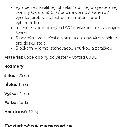
Vyrobené z kvalitnej, obzvlášť odolnej polyesterovej
tkaniny Oxford 600D / odolná voči UV žiareniu /
vysoká farebná stálosť chráni materiál pred
vyblednutím
Interiér s vodeodolným PVC povlakom a zatavenými
švami
S bočnými vetracími otvormi a dištančnými vložkami
pre dosku stola
S očkami v leme, sťahovacou šnúrkou a zarážkou
Materiál:
vode odolný polyester - Oxford 600D.
Rozmery:
šírka:
225 cm
hĺbka:
115 cm
Výška:
71 cm
Farba:
šedá
Hmotnosť:
3,2 kg
Dodatočné parametre