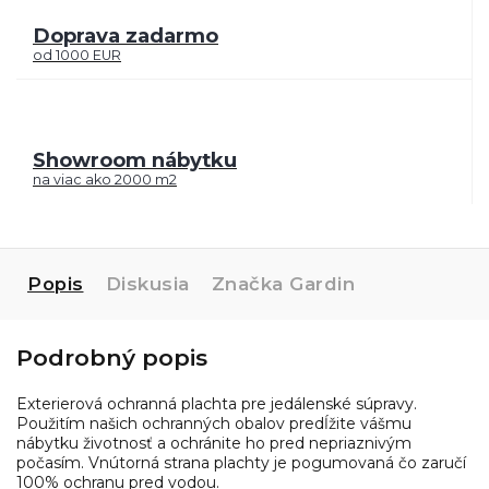
Doprava zadarmo
od 1000 EUR
Showroom nábytku
na viac ako 2000 m2
Popis
Diskusia
Značka
Gardin
Podrobný popis
Exterierová ochranná plachta pre jedálenské súpravy.
Použitím našich ochranných obalov predĺžite vášmu
nábytku životnosť a ochránite ho pred nepriaznivým
počasím. Vnútorná strana plachty je pogumovaná čo zaručí
100% ochranu pred vodou.