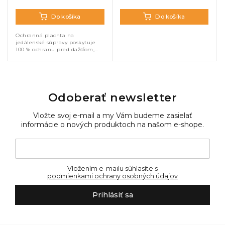
Do košíka
Do košíka
Ochranná plachta na
jedálenské súpravy poskytuje
100 % ochranu pred dažďom,
slnkom aj nečistotami. Oxford
600D s pogumovanou
vnútornou vrstvou, PVC
povlakom a zatavenými švami...
Odoberať newsletter
Vložte svoj e-mail a my Vám budeme zasielať
informácie o nových produktoch na našom e-shope.
Vložením e-mailu súhlasíte s
podmienkami ochrany osobných údajov
Prihlásiť sa