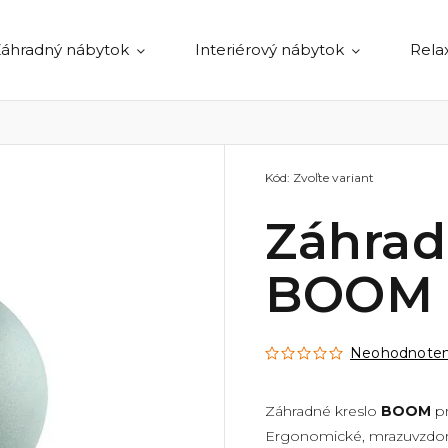
áhradný nábytok
Interiérový nábytok
Rela
Kód:
Zvoľte variant
Záhrad
BOOM
Neohodnote
Záhradné kreslo
BOOM
pr
Ergonomické, mrazuvzdorn