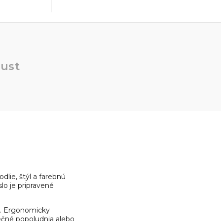
ust
dlie, štýl a farebnú
slo je pripravené
e. Ergonomicky
nečné popoludnia alebo