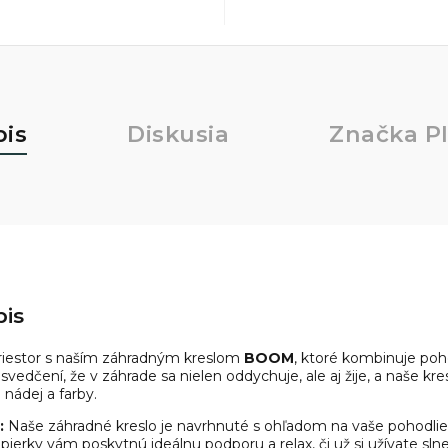
pis
Diskusia
Značka
Pl
is
priestor s naším záhradným kreslom
BOOM
, ktoré kombinuje poho
edčení, že v záhrade sa nielen oddychuje, ale aj žije, a naše kre
 nádej a farby.
:
Naše záhradné kreslo je navrhnuté s ohľadom na vaše pohodli
pierky vám poskytnú ideálnu podporu a relax, či už si užívate sl