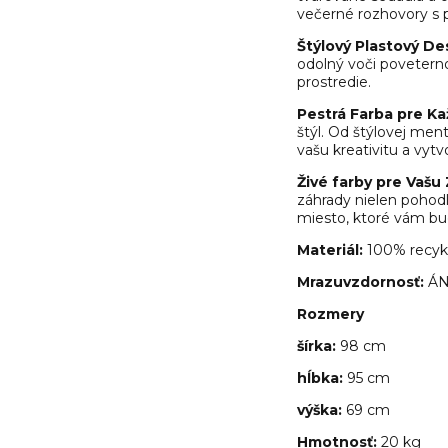
večerné rozhovory s p
Štýlový Plastový De
odolný voči poveterno
prostredie.
Pestrá Farba pre Kaž
štýl. Od štýlovej men
vašu kreativitu a vytvor
Živé farby pre Vašu
záhrady nielen pohodli
miesto, ktoré vám bu
Materiál:
100% recyk
Mrazuvzdornosť:
Á
Rozmery
šírka:
98 cm
hĺbka:
95
cm
výška:
69
cm
Hmotnosť:
20 kg