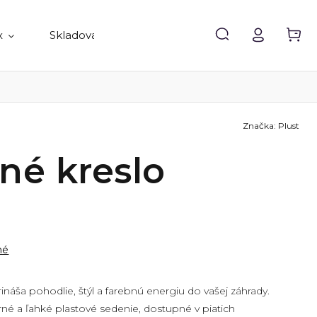
x
Skladovanie
Doplnky
Predávané 
Značka:
Plust
né kreslo
né
ináša pohodlie, štýl a farebnú energiu do vašej záhrady.
é a ľahké plastové sedenie, dostupné v piatich