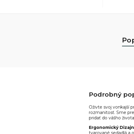
Po
Podrobný pop
Oživte svoj vonkajší 
rozmanitosť. Sme presv
pridať do vášho života
Ergonomický Dizajn
tvarované sedadlá a o