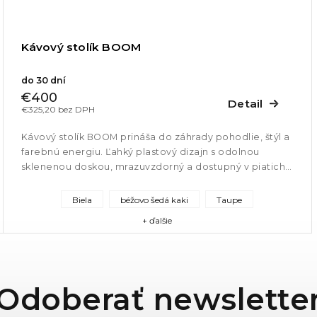
Kávový stolík BOOM
do 30 dní
€400
Detail
€325,20 bez DPH
Kávový stolík BOOM prináša do záhrady pohodlie, štýl a
farebnú energiu. Ľahký plastový dizajn s odolnou
sklenenou doskou, mrazuvzdorný a dostupný v piatich
farbách pre každý...
Biela
béžovo šedá kaki
Taupe
+ ďalšie
Odoberať newslette