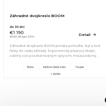
Záhradné dvojkreslo BOOM
do 30 dní
€1 190
Detail
€967,48 bez DPH
Záhradné dvojkreslo BOOM prináša pohodlie, štýl a živé
farby do vašej záhrady. Ergonomický plastový dizajn,
odolný voči poveternostným vplyvom, mrazuvzdorný a
dostupný v piatich...
Biela
béžovo šedá kaki
Taupe
+ ďalšie