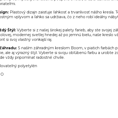
riateľmi.
sign:
Plastový dizajn zaisťuje ľahkosť a trvanlivosť nášho kresla. 
stným vplyvom a ľahko sa udržiava, čo z neho robí ideálny náby
dý Štýl:
Vyberte si z našej širokej palety farieb, aby ste svojej 
tolovej, modernej svetlej hnedej až po jemnú bielu, naše kreslo 
iť si svoj vlastný vonkajší raj.
 Záhradu:
S naším záhradným kreslom Boom, v piatich farbách pr
e, ale aj výrazný štýl. Vyberte si svoju obľúbenú farbu a urobte z
de vždy pripomínať radostné chvíle.
lovateľný polyetylén
NO