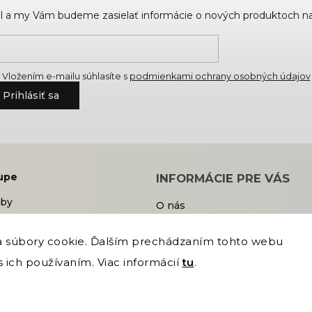
ail a my Vám budeme zasielať informácie o nových produktoch n
Vložením e-mailu súhlasíte s
podmienkami ochrany osobných údajov
Prihlásiť sa
upe
INFORMÁCIE PRE VÁS
tby
O nás
dmienky
Kontakt
rátenie tovaru
Blog
 súbory cookie. Ďalším prechádzaním tohto webu
Katalógy produktov
s ich používaním. Viac informácií
tu
.
ných údajov
Referencie
Časté otázky
adené.
Grafický návrh vytvořil a nakódoval
Shoptak.cz