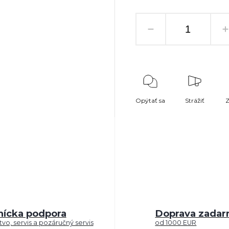
Opýtať sa
Strážiť
Z
nícka podpora
Doprava zada
vo, servis a pozáručný servis
od 1000 EUR