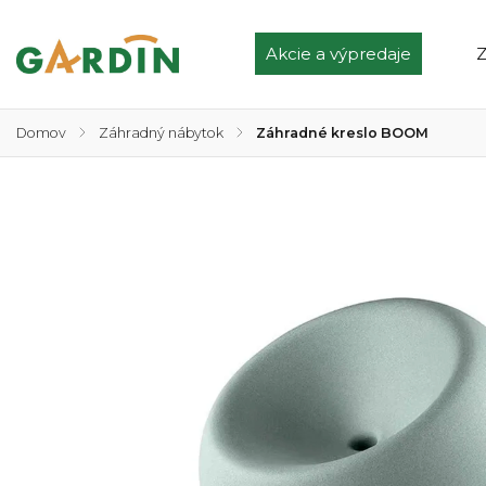
Akcie a výpredaje
Z
Domov
/
Záhradný nábytok
/
Záhradné kreslo BOOM