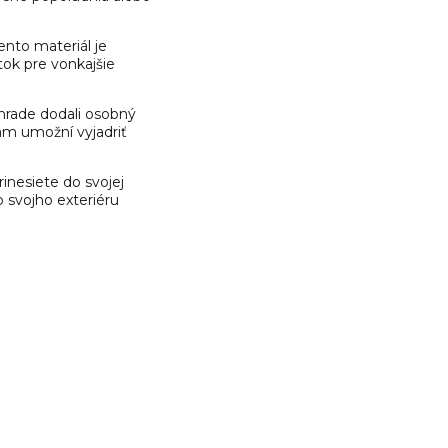
Tento materiál je
tok pre vonkajšie
záhrade dodali osobný
vám umožní vyjadriť
inesiete do svojej
o svojho exteriéru