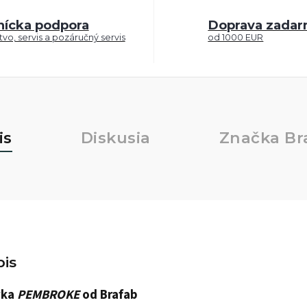
nícka podpora
Doprava zada
vo, servis a pozáručný servis
od 1000 EUR
is
Diskusia
Značka
Br
is
vka
PEMBROKE
od Brafab