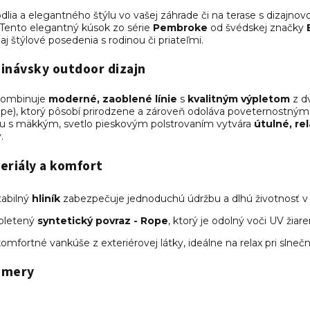
dlia a elegantného štýlu vo vašej záhrade či na terase s dizajn
Tento elegantný kúsok zo série
Pembroke
od švédskej značky
j štýlové posedenia s rodinou či priateľmi.
inávsky outdoor dizajn
kombinuje
moderné, zaoblené línie
s
kvalitným výpletom
z d
ope), ktorý pôsobí prirodzene a zároveň odoláva poveternostným
lu s mäkkým, svetlo pieskovým polstrovaním vytvára
útulné, re
.
eriály a komfort
abilný
hliník
zabezpečuje jednoduchú údržbu a dlhú životnosť v e
 pletený
syntetický povraz - Rope
, ktorý je odolný voči UV žiar
omfortné vankúše z exteriérovej látky, ideálne na relax pri slne
zmery