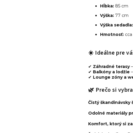
Hĺbka:
85
cm
Výška:
77 cm
Výška sedadla:
Hmotnosť:
cca
☀️ Ideálne pre vá
✔
Záhradné terasy
✔
Balkóny a lodžie
✔
Lounge zóny a we
🌿 Prečo si vybr
Čistý škandinávsky š
Odolné materiály pr
Komfort, ktorý si z