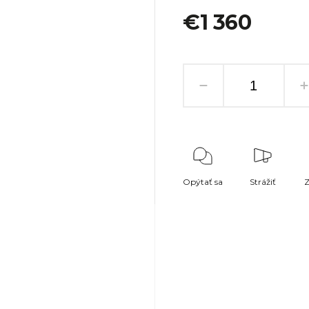
€1 360
Opýtať sa
Strážiť
Z