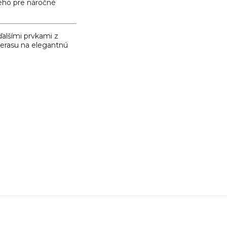
tého pre náročné
ďalšími prvkami z
terasu na elegantnú