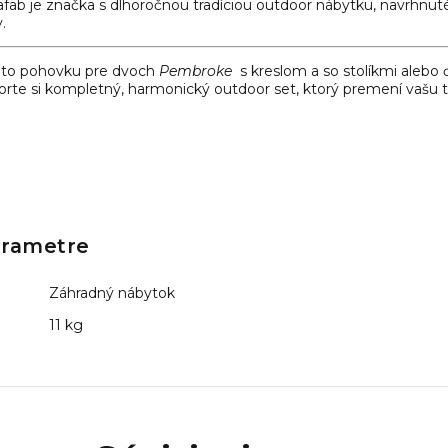
afab je značka s dlhoročnou tradíciou outdoor nábytku, navrhnu
.
úto pohovku pre dvoch
Pembroke
s kreslom a
so stolíkmi alebo 
orte si kompletný, harmonický outdoor set, ktorý premení vašu 
arametre
Záhradný nábytok
11 kg