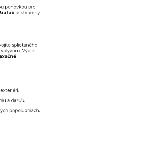
ovou pohovkou
pre
Brafab
je stvorený
vojito splietaného
 vplyvom. Výplet
laxačné
xteriéri.
eniu a dažďu.
čných popoludniach.