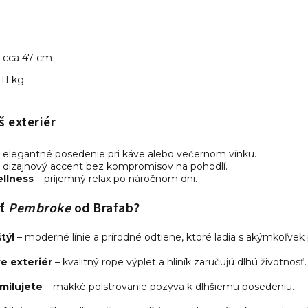
cca 47 cm
 11 kg
š exteriér
– elegantné posedenie pri káve alebo večernom vínku.
– dizajnový accent bez kompromisov na pohodlí.
llness
– príjemný relax po náročnom dni.
ať
Pembroke
od Brafab?
týl
– moderné línie a prírodné odtiene, ktoré ladia s akýmkoľvek
e exteriér
– kvalitný rope výplet a hliník zaručujú dlhú životnosť.
amilujete
– mäkké polstrovanie pozýva k dlhšiemu posedeniu.