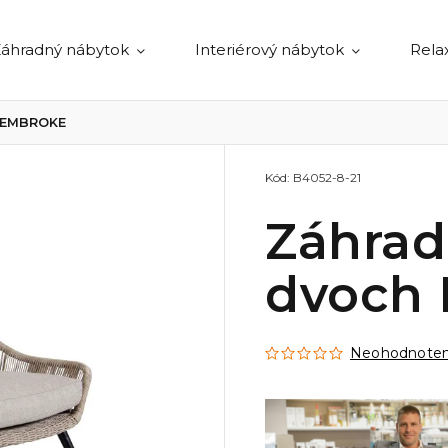
áhradný nábytok
Interiérový nábytok
Rela
 PEMBROKE
Kód:
B4052-8-21
Záhrad
dvoch
Neohodnote