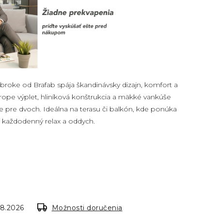
oke od Brafab spája škandinávsky dizajn, komfort a
 rope výplet, hliníková konštrukcia a mäkké vankúše
e pre dvoch. Ideálna na terasu či balkón, kde ponúka
na každodenný relax a oddych.
.8.2026
Možnosti doručenia