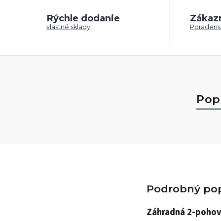
Rýchle dodanie
Zákaz
vlastné sklady
Poradenst
Pop
Podrobný pop
Záhradná 2-poho