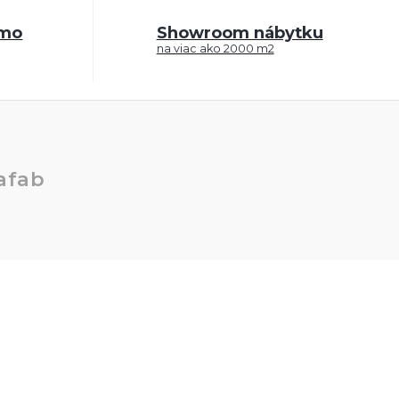
rmo
Showroom nábytku
na viac ako 2000 m2
afab