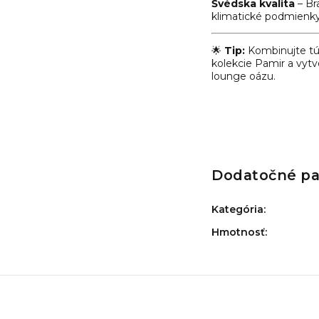
Švédska kvalita
– Br
klimatické podmienky
🌟
Tip:
Kombinujte t
kolekcie Pamir a vytv
lounge oázu.
Dodatočné p
Kategória
:
Hmotnosť
: