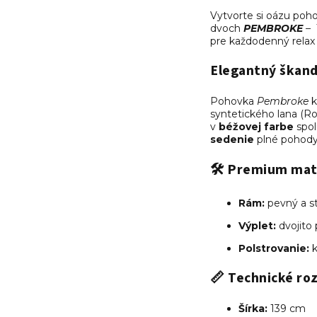
Vytvorte si oázu poho
dvoch
PEMBROKE
–
pre každodenný relax a
Elegantný škand
Pohovka
Pembroke
syntetického lana (R
v
béžovej farbe
spo
sedenie
plné pohody
🛠️ Premium mat
Rám:
pevný a st
Výplet:
dvojito
Polstrovanie:
k
📏 Technické ro
Šírka:
139 cm