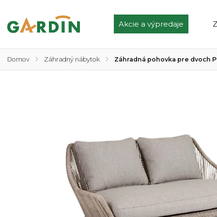
Akcie a výpredaje
Z
Domov
/
Záhradný nábytok
/
Záhradná pohovka pre dvoch