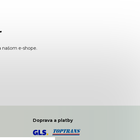
r
a našom e-shope.
Doprava a platby