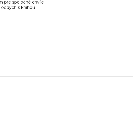
 pre spoločné chvíle
ší oddych s knihou