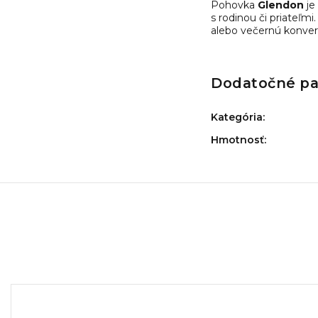
Pohovka
Glendon
je
s rodinou či priateľm
alebo večernú konverz
Dodatočné p
Kategória
:
Hmotnosť
: