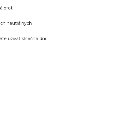
á proti
ých neutrálnych
ete užívať slnečné dni