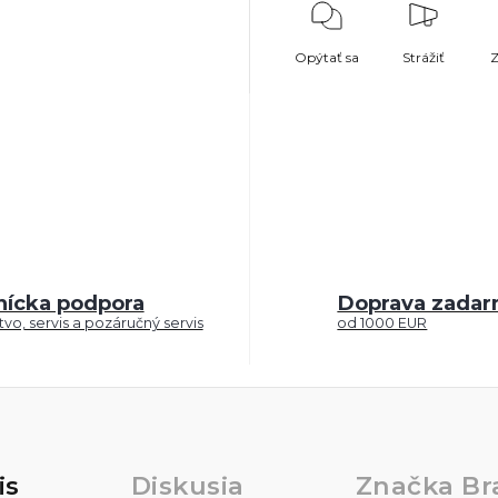
Opýtať sa
Strážiť
Z
nícka podpora
Doprava zada
vo, servis a pozáručný servis
od 1000 EUR
is
Diskusia
Značka
Br