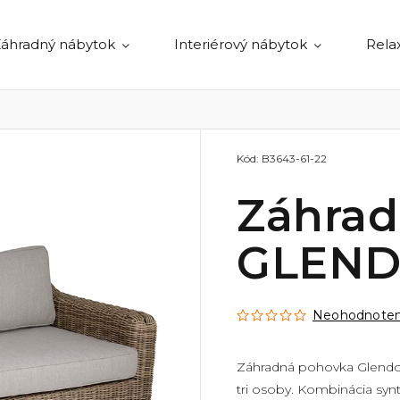
áhradný nábytok
Interiérový nábytok
Rela
Kód:
B3643-61-22
Záhrad
GLEN
Neohodnote
Záhradná pohovka Glendon
tri osoby. Kombinácia syn