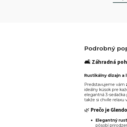
Podrobný pop
🛋️
Záhradná poh
Rustikálny dizajn a
Predstavujeme vám
ideálny kúsok pre každ
elegantná 3-sedačka
takže si chvíle relaxu
🌿
Prečo je Glend
Elegantný rust
pôsobí prirodze