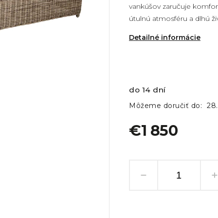
vankúšov zaručuje komfort 
útulnú atmosféru a dlhú ž
Detailné informácie
do 14 dní
Môžeme doručiť do:
28
€1 850