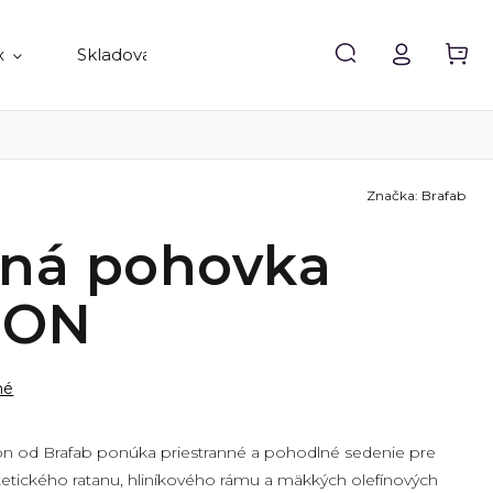
x
Skladovanie
Doplnky
Predávané 
Značka:
Brafab
ná pohovka
DON
né
 od Brafab ponúka priestranné a pohodlné sedenie pre
tetického ratanu, hliníkového rámu a mäkkých olefínových