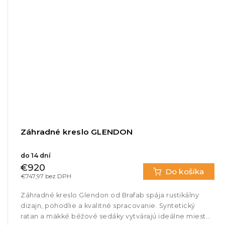
Záhradné kreslo GLENDON
do 14 dní
€920
Do košíka
€747,97 bez DPH
Záhradné kreslo Glendon od Brafab spája rustikálny
dizajn, pohodlie a kvalitné spracovanie. Syntetický
ratan a mäkké béžové sedáky vytvárajú ideálne miesto