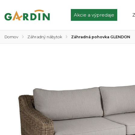
Akcie a výpredaje
Z
Domov
/
Záhradný nábytok
/
Záhradná pohovka GLENDON