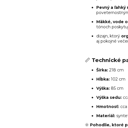
Pevný a ľahký 
poveternostný
Mäkké, vode o
tónoch poskytuj
dizajn, ktorý
org
aj pokojné veče
📏
Technické p
Šírka:
218 cm
Hĺbka:
102 cm
Výška:
85 cm
Výška sedu:
cc
Hmotnosť:
cca 
Materiál:
syntet
🌞
Pohodlie, ktoré p