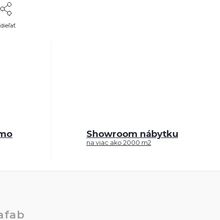
dieľať
rmo
Showroom nábytku
na viac ako 2000 m2
afab