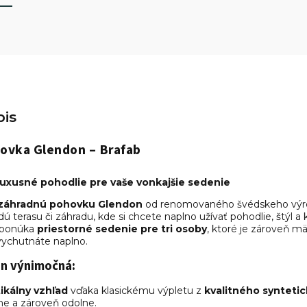
is
ovka Glendon – Brafab
 luxusné pohodlie pre vaše vonkajšie sedenie
záhradnú pohovku Glendon
od renomovaného švédskeho vý
ú terasu či záhradu, kde si chcete naplno užívať pohodlie, štýl a k
 ponúka
priestorné sedenie pre tri osoby
, ktoré je zároveň m
 vychutnáte naplno.
on výnimočná:
ikálny vzhľad
vďaka klasickému výpletu z
kvalitného synteti
ne a zároveň odolne.