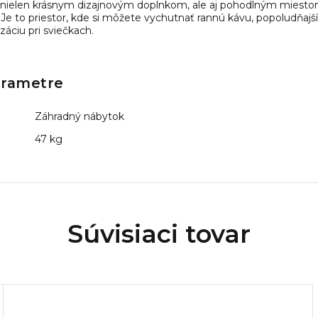
 nielen krásnym dizajnovým doplnkom, ale aj pohodlným miestom
i. Je to priestor, kde si môžete vychutnať rannú kávu, popoludňaj
áciu pri sviečkach.
arametre
Záhradný nábytok
47 kg
Súvisiaci tovar