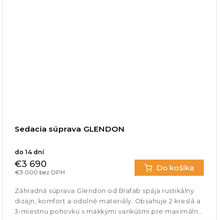
Sedacia súprava GLENDON
do 14 dní
€3 690
Do košíka
€3 000 bez DPH
Záhradná súprava Glendon od Brafab spája rustikálny
dizajn, komfort a odolné materiály. Obsahuje 2 kreslá a
3-miestnu pohovku s mäkkými vankúšmi pre maximálne