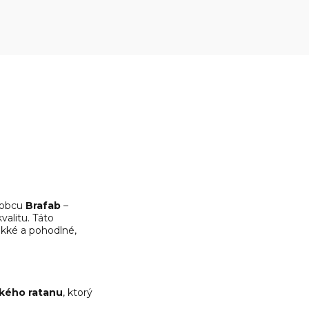
robcu
Brafab
–
valitu. Táto
äkké a pohodlné,
ckého ratanu
, ktorý