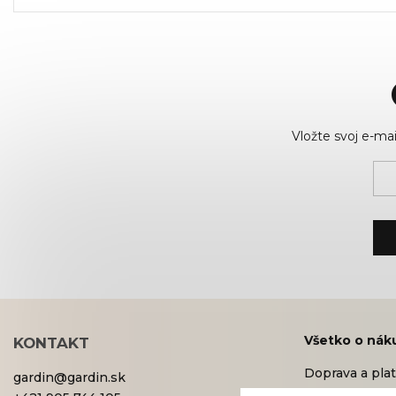
na relax na terase či...
Vložte svoj e-m
Všetko o nák
KONTAKT
Doprava a pla
gardin
@
gardin.sk
Obchodné po