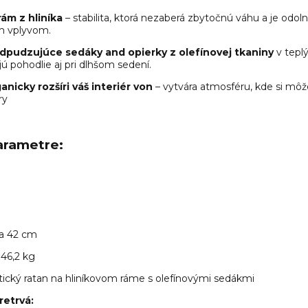
rám z hliníka
– stabilita, ktorá nezaberá zbytočnú váhu a je odoln
m vplyvom.
dpudzujúce sedáky and opierky z olefínovej tkaniny
v tepl
ú pohodlie aj pri dlhšom sedení.
anicky rozšíri váš interiér von
– vytvára atmosféru, kde si môž
ry
arametre:
a 42 cm
46,2 kg
ický ratan na hliníkovom ráme s olefínovými sedákmi
retrvá: