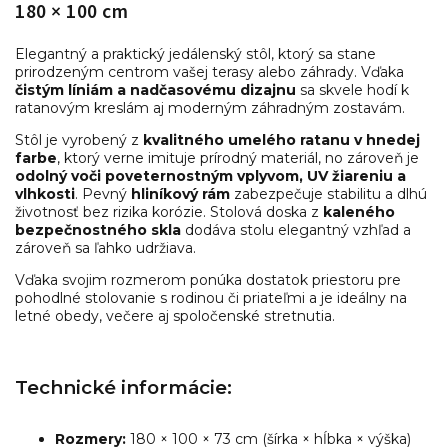
180 × 100 cm
Elegantný a praktický jedálenský stôl, ktorý sa stane
prirodzeným centrom vašej terasy alebo záhrady. Vďaka
čistým líniám a nadčasovému dizajnu
sa skvele hodí k
ratanovým kreslám aj moderným záhradným zostavám.
Stôl je vyrobený z
kvalitného umelého ratanu v hnedej
farbe
, ktorý verne imituje prírodný materiál, no zároveň je
odolný voči poveternostným vplyvom, UV žiareniu a
vlhkosti
. Pevný
hliníkový rám
zabezpečuje stabilitu a dlhú
životnosť bez rizika korózie. Stolová doska z
kaleného
bezpečnostného skla
dodáva stolu elegantný vzhľad a
zároveň sa ľahko udržiava.
Vďaka svojim rozmerom ponúka dostatok priestoru pre
pohodlné stolovanie s rodinou či priateľmi a je ideálny na
letné obedy, večere aj spoločenské stretnutia.
Technické informácie:
Rozmery:
180 × 100 × 73 cm (šírka × hĺbka × výška)