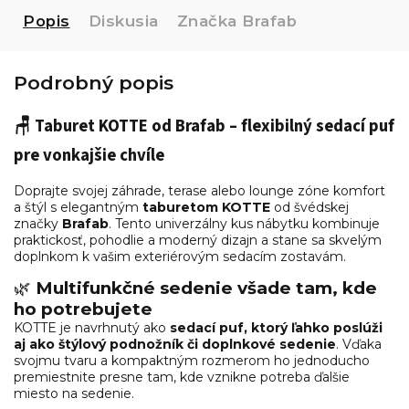
Popis
Diskusia
Značka
Brafab
Podrobný popis
🪑
Taburet KOTTE od Brafab – flexibilný sedací puf
pre vonkajšie chvíle
Doprajte svojej záhrade, terase alebo lounge zóne komfort
a štýl s elegantným
taburetom KOTTE
od švédskej
značky
Brafab
. Tento univerzálny kus nábytku kombinuje
praktickosť, pohodlie a moderný dizajn a stane sa skvelým
doplnkom k vašim exteriérovým sedacím zostavám.
🌿
Multifunkčné sedenie všade tam, kde
ho potrebujete
KOTTE je navrhnutý ako
sedací puf, ktorý ľahko poslúži
aj ako štýlový podnožník či doplnkové sedenie
. Vďaka
svojmu tvaru a kompaktným rozmerom ho jednoducho
premiestnite presne tam, kde vznikne potreba ďalšie
miesto na sedenie.