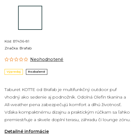
Kód:
B7436-81
Značka:
Brafab
Neohodnotené
Výpredaj
Rozbalené
Taburet KOTTE od Brafab je multifunkčný outdoor puf
vhodný ako sedenie aj podnožník. Odolná Olefin tkanina a
All-weather pena zabezpečujú komfort a dlhú životnosť.
Vďaka kompaktnému dizajnu a praktickým rúčkam sa ľahko
premiestňuje a skvele doplní terasu, záhradu či lounge zónu.
Detailné informácie