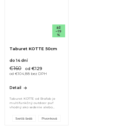
až
–19
%
Taburet KOTTE 50cm
do 14 dní
€160
€129
od
od €104,88 bez DPH
Detail
Taburet KOTTE od Brafab je
multifunkčný outdoor puf
vhodný ako sedenie alebo
podnožník. Odolná Olefin
tkanina a All-weather pena
Svetlá šedá
Pivonková
zaručujú komfort aj trvácnosť.
Kompaktný dizajn...