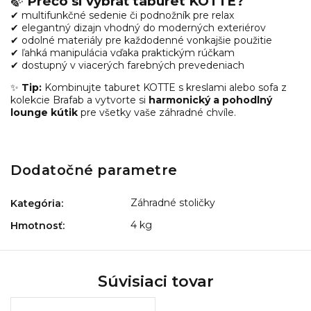
🍃
Prečo si vybrať taburet KOTTE?
✔ multifunkčné sedenie či podnožník pre relax
✔ elegantný dizajn vhodný do moderných exteriérov
✔ odolné materiály pre každodenné vonkajšie použitie
✔ ľahká manipulácia vďaka praktickým rúčkam
✔ dostupný v viacerých farebných prevedeniach
✨
Tip:
Kombinujte taburet KOTTE s kreslami alebo sofa z
kolekcie Brafab a vytvorte si
harmonický a pohodlný
lounge kútik
pre všetky vaše záhradné chvíle.
Dodatočné parametre
Záhradné stoličky
Kategória
:
4 kg
Hmotnosť
:
Súvisiaci tovar