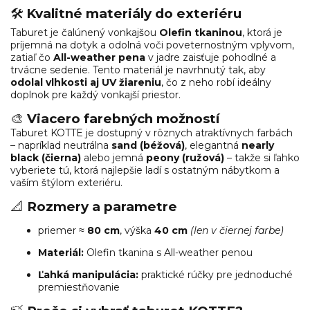
🛠️
Kvalitné materiály do exteriéru
Taburet je čalúnený vonkajšou
Olefin tkaninou
, ktorá je
príjemná na dotyk a odolná voči poveternostným vplyvom,
zatiaľ čo
All-weather pena
v jadre zaisťuje pohodlné a
trvácne sedenie. Tento materiál je navrhnutý tak, aby
odolal vlhkosti aj UV žiareniu
, čo z neho robí ideálny
doplnok pre každý vonkajší priestor.
🎨
Viacero farebných možností
Taburet KOTTE je dostupný v rôznych atraktívnych farbách
– napríklad neutrálna
sand (béžová)
, elegantná
nearly
black (čierna)
alebo jemná
peony (ružová)
– takže si ľahko
vyberiete tú, ktorá najlepšie ladí s ostatným nábytkom a
vaším štýlom exteriéru.
📐
Rozmery a parametre
priemer ≈
80 cm
, výška
40 cm
(len v čiernej farbe)
Materiál:
Olefin tkanina s All-weather penou
Ľahká manipulácia:
praktické rúčky pre jednoduché
premiestňovanie