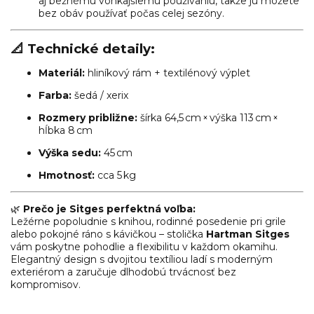
aj bežnému vonkajšiemu používaniu, takže ju môžete
bez obáv používať počas celej sezóny.
📐 Technické detaily:
Materiál:
hliníkový rám + textilénový výplet
Farba:
šedá / xerix
Rozmery približne:
šírka 64,5 cm × výška 113 cm ×
hĺbka 8 cm
Výška sedu:
45 cm
Hmotnosť:
cca 5 kg
🌿
Prečo je Sitges perfektná voľba:
Ležérne popoludnie s knihou, rodinné posedenie pri grile
alebo pokojné ráno s kávičkou – stolička
Hartman Sitges
vám poskytne pohodlie a flexibilitu v každom okamihu.
Elegantný design s dvojitou textíliou ladí s moderným
exteriérom a zaručuje dlhodobú trvácnosť bez
kompromisov.