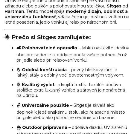
Objavte elegantné a pohodlné sedenie pre vašu terasu,
záhradu alebo balkón s polohovateľnou stoličkou
Sitges
od
Hartman
. Tento model spája
moderný dizajn, odolnosť a
univerzálnu funkčnosť
, vďaka čomu je ideálnou voľbou na
letné posedenia, jedlo vonku aj relax po náročnom dni.
🌟 Prečo si Sitges zamilujete:
🛋 Polohovateľné operadlo
– ľahko nastavíte ideálny
uhol pre sedenie aj oddych podľa vašich potrieb, či už
pri jedle alebo pri relaxovaní vonku.
💪 Odolná konštrukcia
– pevný hliníkový rám je
ľahký, stály a odolný voči poveternostným vplyvom.
🌞 Kvalitný výplet
– dvojitá textília textilén dodáva
stoličke extra luxusný vzhľad a zároveň je nenáročná
na údržbu.
🪑 Univerzálne použitie
– Sitges je skvelá ako
doplnok k jedálenskému stolu, ako relaxačné miesto
pri grile alebo ako pohodlné sedenie pri bazéne.
🌦 Outdoor pripravená
– odoláva dažďu, UV žiareniu