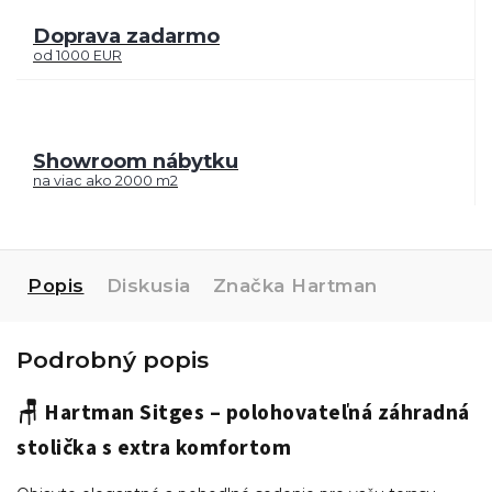
Doprava zadarmo
od 1000 EUR
Showroom nábytku
na viac ako 2000 m2
Popis
Diskusia
Značka
Hartman
Podrobný popis
🪑 Hartman Sitges – polohovateľná záhradná
stolička s extra komfortom