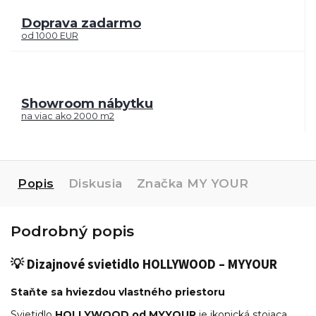
Doprava zadarmo
od 1000 EUR
Showroom nábytku
na viac ako 2000 m2
Popis
Diskusia
Značka
MY YOUR
Podrobný popis
💡 Dizajnové svietidlo HOLLYWOOD – MYYOUR
Staňte sa hviezdou vlastného priestoru
Svietidlo
HOLLYWOOD od MYYOUR
je ikonická stojaca