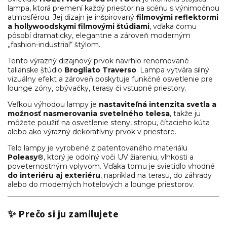
lampa, ktorá premení každý priestor na scénu s výnimočnou
atmosférou. Jej dizajn je inšpirovaný
filmovými reflektormi
a hollywoodskymi filmovými štúdiami
, vďaka čomu
pôsobí dramaticky, elegantne a zároveň moderným
„fashion-industrial“ štýlom.
Tento výrazný dizajnový prvok navrhlo renomované
talianske štúdio
Brogliato Traverso
. Lampa vytvára silný
vizuálny efekt a zároveň poskytuje funkčné osvetlenie pre
lounge zóny, obývačky, terasy či vstupné priestory.
Veľkou výhodou lampy je
nastaviteľná intenzita svetla a
možnosť nasmerovania svetelného telesa
, takže ju
môžete použiť na osvetlenie steny, stropu, čítacieho kúta
alebo ako výrazný dekoratívny prvok v priestore.
Telo lampy je vyrobené z patentovaného materiálu
Poleasy®
, ktorý je odolný voči UV žiareniu, vlhkosti a
poveternostným vplyvom. Vďaka tomu je svietidlo vhodné
do interiéru aj exteriéru
, napríklad na terasu, do záhrady
alebo do moderných hotelových a lounge priestorov.
✨ Prečo si ju zamilujete