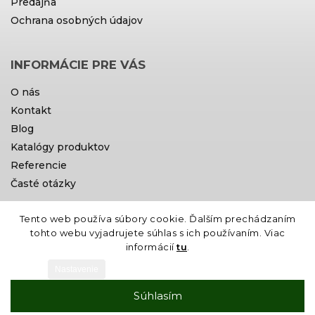
Predajňa
Ochrana osobných údajov
INFORMÁCIE PRE VÁS
O nás
Kontakt
Blog
Katalógy produktov
Referencie
Časté otázky
Tento web používa súbory cookie. Ďalším prechádzaním
Doprava a platby
tohto webu vyjadrujete súhlas s ich používaním. Viac
informácií
tu
.
Nastavenie
Súhlasím
Vytvoril Shoptet
Copyright 2026
Gardin
. Všetky práva