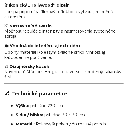
🎬
Ikonický „Hollywood“ dizajn
Lampa pripomína filmový reflektor a vytvára jedinečnú
atmosféru.
💡
Nastaviteľné svetlo
Možnosť regulácie intenzity a nasmerovania svetelného
zdroja.
🌦
Vhodná do interiéru aj exteriéru
Odolný materiál Poleasy® zvládne slnko, vlhkosť aj
každodenné používanie.
🎨
Dizajnérsky kúsok
Navrhnuté štúdiom Brogliato Traverso – moderný taliansky
štýl.
📐 Technické parametre
Výška:
približne 220 cm
Šírka / hĺbka:
približne 70 × 70 cm
Materiál:
Poleasy® polyetylén matný povrch