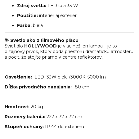
Zdroj svetla:
LED cca 33 W
Použitie:
interiér aj exteriér
Farba:
biela
🌟
Svetlo ako z filmového pľacu
Svietidlo
HOLLYWOOD
je viac než len lampa – je to
dizajnový prvok, ktorý dodá priestoru dramatickú atmosféru
a pocit, že stojíte priamo v centre reflektorov.
Osvetlenie:
LED 33W biela /3000K, 5000 lm
Dĺžka prívodného napájania:
180 cm
Hmotnosť:
20 kg
Rozmery balenia:
222 x 72 x 72 cm
Stupeň ochrany:
IP 44 do exteriéru