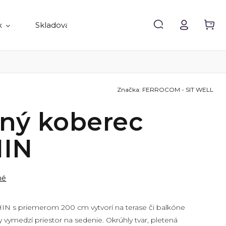
x
Skladovanie
Doplnky
Predávané 
Značka:
FERROCOM - SIT WELL
ný koberec
IN
né
N s priemerom 200 cm vytvorí na terase či balkóne
 vymedzí priestor na sedenie. Okrúhly tvar, pletená