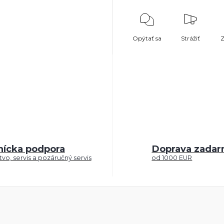
Opýtať sa
Strážiť
Z
nícka podpora
Doprava zada
vo, servis a pozáručný servis
od 1000 EUR