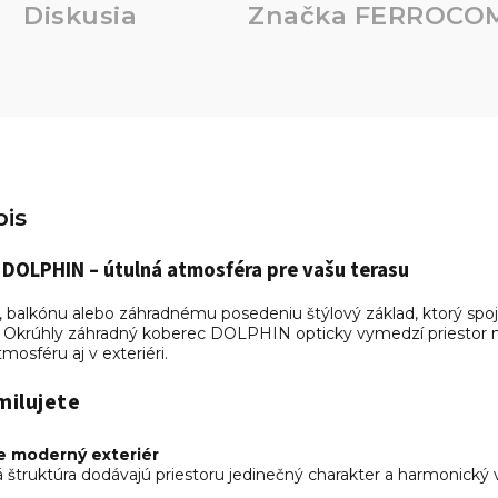
Diskusia
Značka
FERROCOM 
is
DOLPHIN – útulná atmosféra pre vašu terasu
e, balkónu alebo záhradnému posedeniu štýlový základ, ktorý spoj
krúhly záhradný koberec DOLPHIN opticky vymedzí priestor na
osféru aj v exteriéri.
milujete
e moderný exteriér
á štruktúra dodávajú priestoru jedinečný charakter a harmonický 