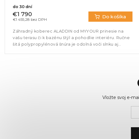
do 30 dní
€1 790
Do košíka
€1 455,28 bez DPH
Záhradný koberec ALADDIN od MYYOUR prinesie na
vašu terasu či k bazénu štýl a pohodlie interiéru. Ručne
šitá polypropylénová šnúra je odolná voči slnku aj
vlhkosti, vďaka čomu...
Vložte svoj e-m