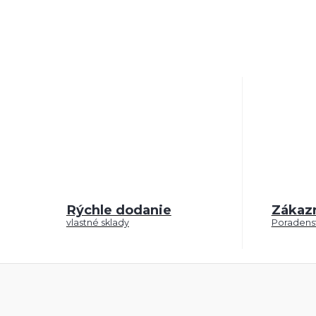
Rýchle dodanie
Zákaz
vlastné sklady
Poradenst