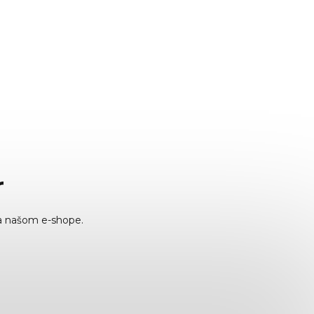
r
a našom e-shope.