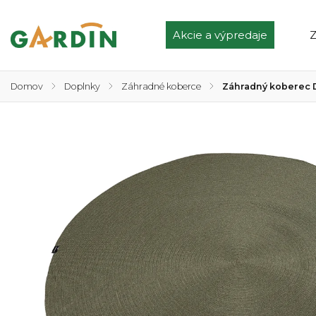
Akcie a výpredaje
Z
Domov
/
Doplnky
/
Záhradné koberce
/
Záhradný koberec