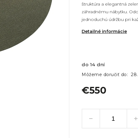
štruktúra a elegantná zel
záhradnému nábytku. Odol
jednoduchú údržbu pri kaž
Detailné informácie
do 14 dní
Môžeme doručiť do:
28
€550