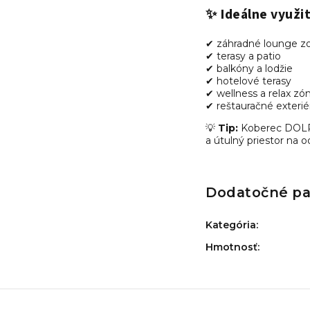
✨ Ideálne využit
✔ záhradné lounge z
✔ terasy a patio
✔ balkóny a lodžie
✔ hotelové terasy
✔ wellness a relax zó
✔ reštauračné exterié
💡
Tip:
Koberec DOLPH
a útulný priestor na 
Dodatočné p
Kategória
:
Hmotnosť
: