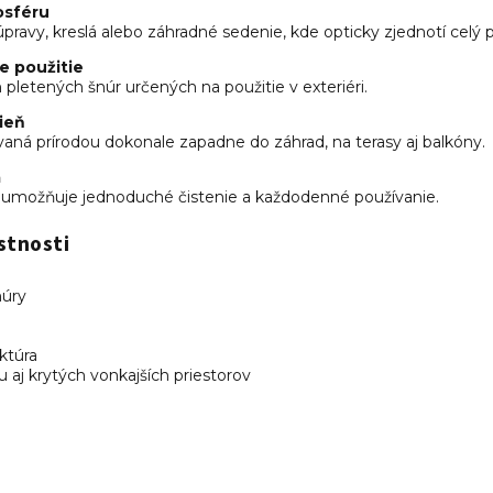
osféru
pravy, kreslá alebo záhradné sedenie, kde opticky zjednotí celý p
e použitie
 pletených šnúr určených na použitie v exteriéri.
ieň
vaná prírodou dokonale zapadne do záhrad, na terasy aj balkóny.
a
 umožňuje jednoduché čistenie a každodenné používanie.
stnosti
núry
ktúra
 aj krytých vonkajších priestorov