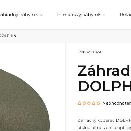
áhradný nábytok
Interiérový nábytok
Rela
 DOLPHIN
Kód:
SW-0451
Záhrad
DOLPH
Neohodnote
Záhradný koberec DOLPHI
útulnú atmosféru a opticky