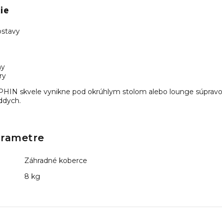
ie
ostavy
ny
ry
IN skvele vynikne pod okrúhlym stolom alebo lounge súpravou,
oddych.
arametre
Záhradné koberce
8 kg