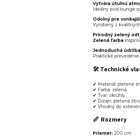
Vytvára útulnú atm
Ideálny pod lounge sú
Odolný pre vonkajši
Vyrobený z kvalitných
Prírodný zelený odt
Zelená farba
inšpiro
Jednoduchá údržb
Praktické prevedenie
🛠 Technické vla
✔ Materiál: pletené š
✔ Farba: zelená
✔ Tvar: okrúhly
✔ Dizajn: pletená štru
✔ Vhodný do exteriéru
📏 Rozmery
Priemer:
200 cm