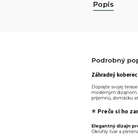
Popis
Podrobný pop
Záhradný koberec 
Doprajte svojej teras
moderným dizajnom. O
príjemnú, domácku atm
⭐ Prečo si ho za
Elegantný dizajn pr
Okrúhly tvar a pleten