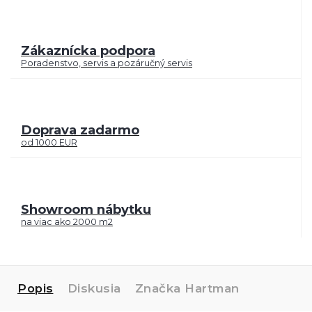
Zákaznícka podpora
Poradenstvo, servis a pozáručný servis
Doprava zadarmo
od 1000 EUR
Showroom nábytku
na viac ako 2000 m2
Popis
Diskusia
Značka
Hartman