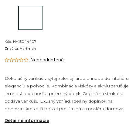
Kód:
HA15044407
Značka:
Hartman
Neohodnotené
Dekoračný vankúš v sýtej zelenej farbe prinesie do interiéru
eleganciu a pohodlie. Kombinácia viskózy a akrylu zaručuje
jemnosť, odolnosť a príjemný dotyk. Originálna štruktúra
dodáva vankúšu luxusný vzhľad. Ideálny doplnok na
pohovku, kreslo či posteľ pre útulnú atmosféru domova.
Detailné informácie