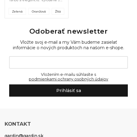
farbu a eleganciu. Vyrobené zo
100 % viskózy sú mimoriadne
jemné na dotyk a majú krásnu
Zelená
Oranžová
Žltá
štruktúru. Dostupné v žltej,...
Odoberať newsletter
Vložte svoj e-mail a my Vám budeme zasielať
informácie o nových produktoch na našom e-shope.
Vložením e-mailu súhlasíte s
podmienkami ochrany osobných údajov
Prihlásiť sa
KONTAKT
gardin
@
gardin.sk