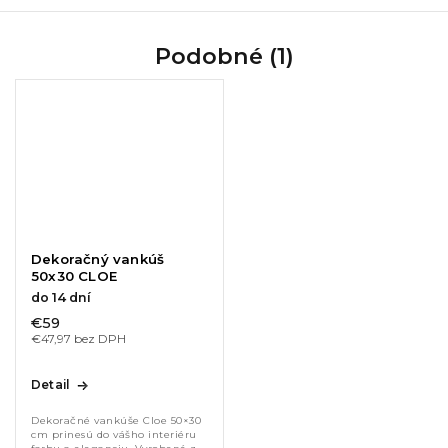
Podobné (1)
Dekoračný vankúš
50x30 CLOE
do 14 dní
€59
€47,97 bez DPH
Detail
Dekoračné vankúše Cloe 50×30
cm prinesú do vášho interiéru