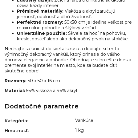
oživia každý interiér.
Prémiové materiály:
Viskóza a akryl zaručujú
jemnosť, odolnosť a dlhú životnosť.
Perfektné rozmery:
50x50 cm je ideálna veľkosť pre
maximálne pohodlie a štýlový vzhľad.
Univerzálne použitie:
Skvele sa hodí na pohovku,
kreslo, posteľ alebo ako dekoračný prvok na stoličke.
Nechajte sa uniesť do sveta luxusu a doprajte si tento
výnimočný dekoračný vankúš, ktorý prinesie do vášho
domova eleganciu a pohodlie. Objednajte si ho ešte dnes a
premeňte svoj interiér na miesto, kde sa budete cítiť
skutočne dobre!
Rozmery:
50 x 50 x 16 cm
Materiál:
56% viskóza a 46% akryl
Dodatočné parametre
Vankúše
Kategória
:
1 kg
Hmotnosť
: