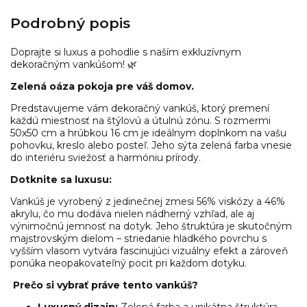
Podrobný popis
Doprajte si luxus a pohodlie s naším exkluzívnym
dekoračným vankúšom! 🌿
Zelená oáza pokoja pre váš domov.
Predstavujeme vám dekoračný vankúš, ktorý premení
každú miestnosť na štýlovú a útulnú zónu. S rozmermi
50x50 cm a hrúbkou 16 cm je ideálnym doplnkom na vašu
pohovku, kreslo alebo posteľ. Jeho sýta zelená farba vnesie
do interiéru sviežosť a harmóniu prírody.
Dotknite sa luxusu:
Vankúš je vyrobený z jedinečnej zmesi 56% viskózy a 46%
akrylu, čo mu dodáva nielen nádherný vzhľad, ale aj
výnimočnú jemnosť na dotyk. Jeho štruktúra je skutočným
majstrovským dielom – striedanie hladkého povrchu s
vyšším vlasom vytvára fascinujúci vizuálny efekt a zároveň
ponúka neopakovateľný pocit pri každom dotyku.
Prečo si vybrať práve tento vankúš?
Luxusný dizajn:
Zelená farba a unikátna štruktúra