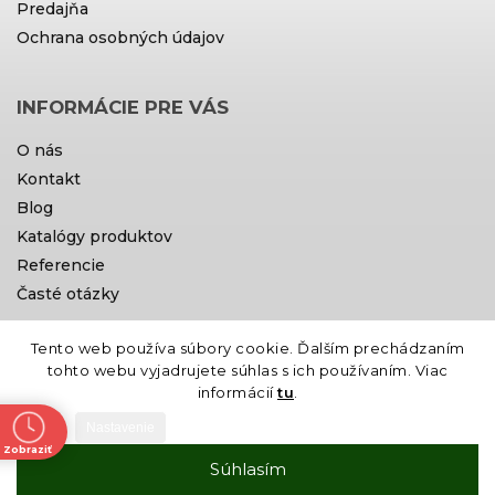
Predajňa
Ochrana osobných údajov
INFORMÁCIE PRE VÁS
O nás
Kontakt
Blog
Katalógy produktov
Referencie
Časté otázky
Tento web používa súbory cookie. Ďalším prechádzaním
Doprava a platby
tohto webu vyjadrujete súhlas s ich používaním. Viac
informácií
tu
.
Nastavenie
Zobraziť
Súhlasím
ne
Vytvoril Shoptet
Copyright 2026
Gardin
. Všetky práva