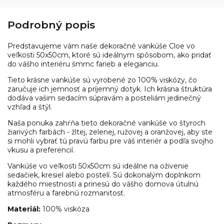
Podrobný popis
Predstavujeme vám naše dekoračné vankúše Cloe vo
veľkosti 50x50cm, ktoré sú ideálnym spôsobom, ako pridať
do vášho interiéru šmrnc farieb a eleganciu.
Tieto krásne vankúše sú vyrobené zo 100% viskózy, čo
zaručuje ich jemnosť a príjemný dotyk. Ich krásna štruktúra
dodáva vašim sedacím súpravám a posteliám jedinečný
vzhľad a štýl.
Naša ponuka zahŕňa tieto dekoračné vankúše vo štyroch
žiarivých farbách - žltej, zelenej, ružovej a oranžovej, aby ste
si mohli vybrať tú pravú farbu pre váš interiér a podľa svojho
vkusu a preferencií.
Vankúše vo veľkosti 50x50cm sú ideálne na oživenie
sedačiek, kresiel alebo postelí. Sú dokonalým doplnkom
každého miestnosti a prinesú do vášho domova útulnú
atmosféru a farebnú rozmanitosť.
Materiál:
100% viskóza