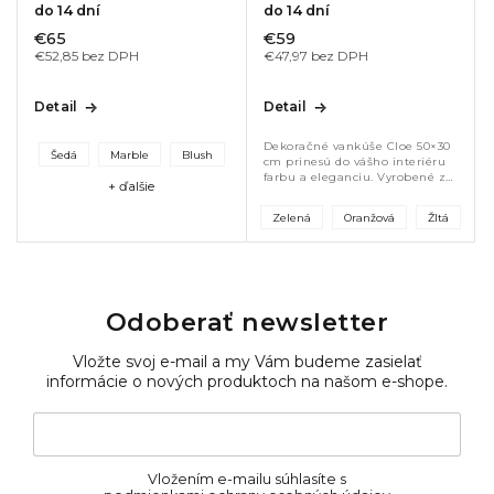
do 14 dní
do 14 dní
€65
€59
€52,85 bez DPH
€47,97 bez DPH
Detail
Detail
Dekoračné vankúše Cloe 50×30
Šedá
Marble
Blush
cm prinesú do vášho interiéru
farbu a eleganciu. Vyrobené zo
+ ďalšie
100 % viskózy sú mimoriadne
jemné na dotyk a majú krásnu
Zelená
Oranžová
Žltá
štruktúru. Dostupné v žltej,...
Odoberať newsletter
Vložte svoj e-mail a my Vám budeme zasielať
informácie o nových produktoch na našom e-shope.
Vložením e-mailu súhlasíte s