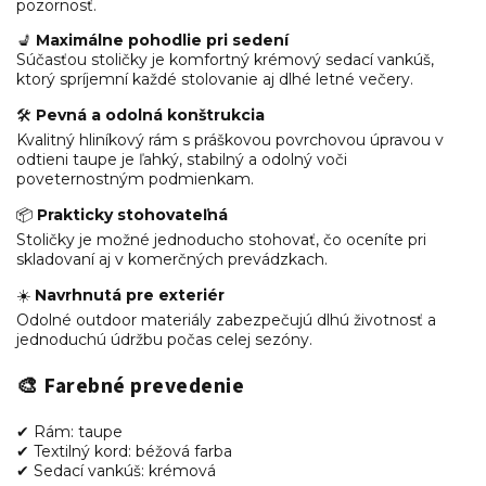
pozornosť.
💺
Maximálne pohodlie pri sedení
Súčasťou stoličky je komfortný krémový sedací vankúš,
ktorý spríjemní každé stolovanie aj dlhé letné večery.
🛠️
Pevná a odolná konštrukcia
Kvalitný hliníkový rám s práškovou povrchovou úpravou v
odtieni taupe je ľahký, stabilný a odolný voči
poveternostným podmienkam.
📦
Prakticky stohovateľná
Stoličky je možné jednoducho stohovať, čo oceníte pri
skladovaní aj v komerčných prevádzkach.
☀️
Navrhnutá pre exteriér
Odolné outdoor materiály zabezpečujú dlhú životnosť a
jednoduchú údržbu počas celej sezóny.
🎨 Farebné prevedenie
✔ Rám: taupe
✔ Textilný kord: béžová farba
✔ Sedací vankúš: krémová