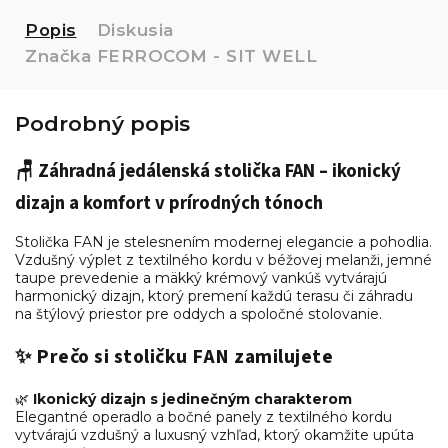
Popis
Diskusia
Značka
FERROCOM - SIT WELL
Podrobný popis
🪑 Záhradná jedálenská stolička FAN – ikonický
dizajn a komfort v prírodných tónoch
Stolička FAN je stelesnením modernej elegancie a pohodlia.
Vzdušný výplet z textilného kordu v béžovej melanži, jemné
taupe prevedenie a mäkký krémový vankúš vytvárajú
harmonický dizajn, ktorý premení každú terasu či záhradu
na štýlový priestor pre oddych a spoločné stolovanie.
✨ Prečo si stoličku FAN zamilujete
🌿
Ikonický dizajn s jedinečným charakterom
Elegantné operadlo a bočné panely z textilného kordu
vytvárajú vzdušný a luxusný vzhľad, ktorý okamžite upúta