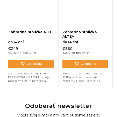
Záhradná stolička NICE
Záhradná stolička
ALTEA
do 14 dní
do 14 dní
€249
€360
€202,44 bez DPH
€292,68 bez DPH
Do košíka
Do košíka
Záhradná stolička NICE od
Elegantná záhradná stolička
FERROCOM – SIT WELL spája
ALTEA od Hartman spája
moderný dizajn, komfort a
moderný dizajn, komfort a
odolnosť. Hliníkový rám v
odolnosť. Hliníkový rám v
antracite dopĺňajú textilné laná
odtieni cappuccino dopĺňa
v taupe a béžové vankúše
štýlový rope výplet a pohodlné
odolné voči...
Weatherready®...
Odoberať newsletter
Vložte svoj e-mail a my Vám budeme zasielať