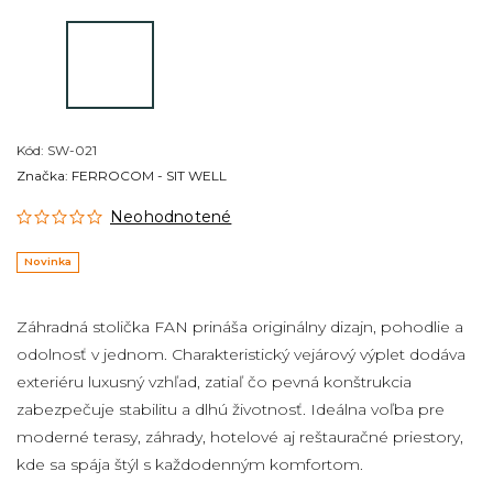
Kód:
SW-021
Značka:
FERROCOM - SIT WELL
Neohodnotené
Novinka
Záhradná stolička FAN prináša originálny dizajn, pohodlie a
odolnosť v jednom. Charakteristický vejárový výplet dodáva
exteriéru luxusný vzhľad, zatiaľ čo pevná konštrukcia
zabezpečuje stabilitu a dlhú životnosť. Ideálna voľba pre
moderné terasy, záhrady, hotelové aj reštauračné priestory,
kde sa spája štýl s každodenným komfortom.