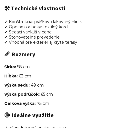
🛠 Technické vlastnosti
✔ Konštrukcia: práškovo lakovaný hliník
✔ Operadlo a boky: textilný kord
✔ Sedací vankúš v cene
✔ Stohovateľné prevedenie
✔ Vhodná pre exteriér aj kryté terasy
📏 Rozmery
Šírka:
58 cm
Hĺbka:
63 cm
Výška sedu:
49 cm
Výška podrúčok:
65 cm
Celková výška:
75 cm
🌞 Ideálne využitie
✔ záhradné jedálenské zostavy