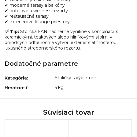
✔ moderné terasy a balkóny
✔ hotelové a wellness rezorty
✔ reštauračné terasy
✔ exteriérové lounge priestory
💡
Tip:
Stolička FAN nádherne vynikne v kombinácii s
keramickými, teakových alebo hliníkovými stolmi v
prírodných odtieňoch a vytvorí exteriér s atmosférou
luxusného stredomorského rezortu.
Dodatočné parametre
Stoličky s výpletom
Kategória
:
5 kg
Hmotnosť
:
Súvisiaci tovar