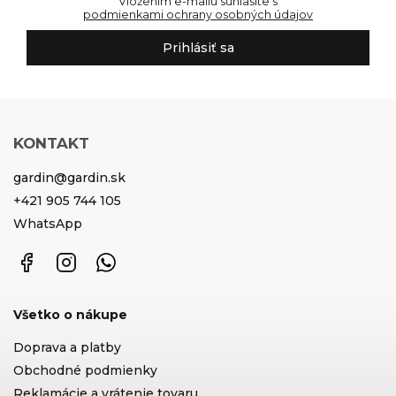
Vložením e-mailu súhlasíte s
podmienkami ochrany osobných údajov
Prihlásiť sa
KONTAKT
gardin
@
gardin.sk
+421 905 744 105
WhatsApp
Facebook
Instagram
WhatsApp
Všetko o nákupe
Doprava a platby
Obchodné podmienky
Reklamácie a vrátenie tovaru