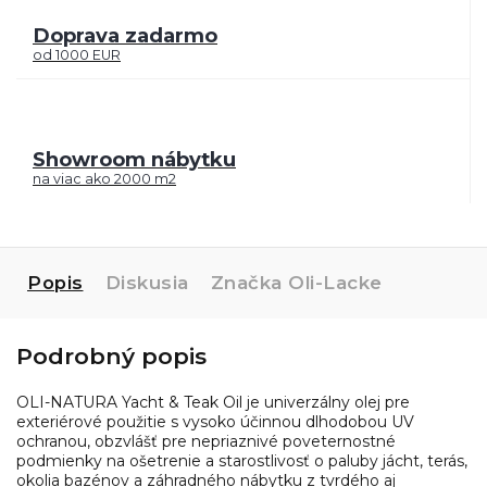
Doprava zadarmo
od 1000 EUR
Showroom nábytku
na viac ako 2000 m2
Popis
Diskusia
Značka
Oli-Lacke
Podrobný popis
OLI-NATURA Yacht & Teak Oil je univerzálny olej pre
exteriérové ​​použitie s vysoko účinnou dlhodobou UV
ochranou, obzvlášť pre nepriaznivé poveternostné
podmienky na ošetrenie a starostlivosť o paluby jácht, terás,
okolia bazénov a záhradného nábytku z tvrdého aj