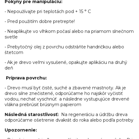
Pokyny pre manipuláciu:
• Nepoužívajte pri teplotách pod + 15 ° C
• Pred použitím dobre pretrepte!
• Neaplikujte vo vlhkom počasí alebo na priamom slnečnom
svetle
• Prebytočný olej z povrchu odstráňte handričkou alebo
štetcom
• Ak je drevo veľmi vysušené, opakujte aplikáciu na druhý
deň
Príprava povrchu:
• Drevo musí byť čisté, suché a zbavené mastnoty. Ak je
drevo silne znečistené, odporúčame ho najskôr vyčistiť
vodou, nechať vyschnúť a následne vystupujúce drevené
vlákna prebrúsiť brúsnym papierom
Následná starostlivosť:
Na regeneráciu a údržbu dreva
odporúčame ošetrenie dvakrát do roka alebo podľa potreby
Upozornenie: