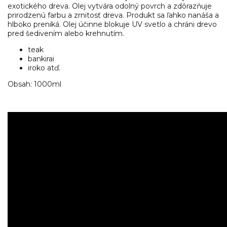
exotického dreva. Olej vytvára odolný povrch a zdôrazňuje
prirodzenú farbu a zrnitosť dreva. Produkt sa ľahko nanáša a
hlboko preniká. Olej účinne blokuje UV svetlo a chráni drevo
pred šedivením alebo krehnutím.
teak
bankirai
iroko atď.
Obsah: 1000ml