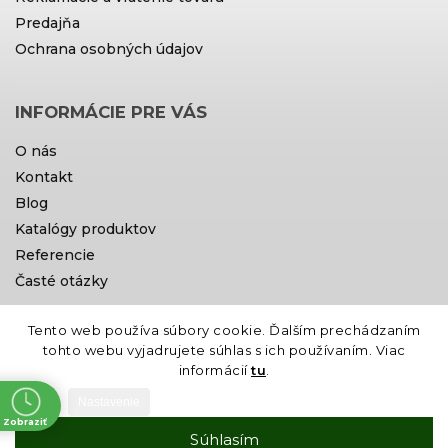
Predajňa
Ochrana osobných údajov
INFORMÁCIE PRE VÁS
O nás
Kontakt
Blog
Katalógy produktov
Referencie
Časté otázky
Tento web používa súbory cookie. Ďalším prechádzaním
Doprava a platby
tohto webu vyjadrujete súhlas s ich používaním. Viac
informácií
tu
.
Nastavenie
Zobraziť
Súhlasím
ne