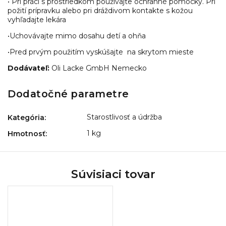
• Pri práci s prostriedkom používajte ochranné pomôcky. Pri
požití prípravku alebo pri dráždivom kontakte s kožou
vyhľadajte lekára
•Uchovávajte mimo dosahu detí a ohňa
•Pred prvým použitím vyskúšajte na skrytom mieste
Dodávateľ:
Oli Lacke GmbH Nemecko
Dodatočné parametre
Starostlivosť a údržba
Kategória
:
1 kg
Hmotnosť
:
Súvisiaci tovar