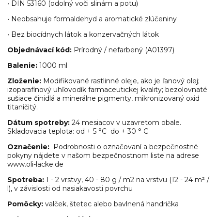
• DIN 53160 (odolný voči slinám a potu)
• Neobsahuje formaldehyd a aromatické zlúčeniny
• Bez biocídnych látok a konzervačných látok
Objednávací kód:
Prírodný / nefarbený (A01397)
Balenie:
1000 ml
Zloženie:
Modifikované rastlinné oleje, ako je ľanový olej;
izoparafínový uhľovodík farmaceutickej kvality; bezolovnaté
sušiace činidlá a minerálne pigmenty, mikronizovaný oxid
titaničitý.
Dátum spotreby:
24 mesiacov v uzavretom obale.
Skladovacia teplota: od + 5 °C do + 30 ° C
Označenie:
Podrobnosti o označovaní a bezpečnostné
pokyny nájdete v našom bezpečnostnom liste na adrese
www.oli-lacke.de
Spotreba:
1 - 2 vrstvy, 40 - 80 g / m2 na vrstvu (12 - 24 m² /
l), v závislosti od nasiakavosti povrchu
Pomôcky:
valček, štetec alebo bavlnená handrička