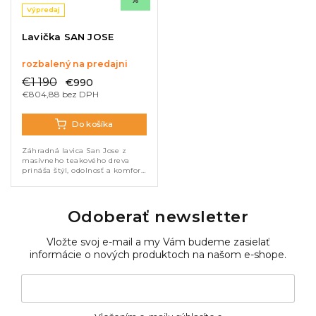
%
Výpredaj
Lavička SAN JOSE
rozbalený na predajni
€1 190
€990
€804,88 bez DPH
Do košíka
Záhradná lavica San Jose z
masívneho teakového dreva
prináša štýl, odolnosť a komfort.
Robustná konštrukcia a
prirodzený vzhľad zaručujú
dlhú životnosť bez náročnej
údržby. So...
Odoberať newsletter
Vložte svoj e-mail a my Vám budeme zasielať
informácie o nových produktoch na našom e-shope.