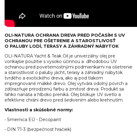
OLI-NATURA OCHRANA DREVA PRED POČASÍM S UV
OCHRANOU PRE OŠETRENIE A STAROSTLIVOSŤ
O PALUBY LODÍ, TERASY A ZÁHRADNÝ NÁBYTOK
OLI-NATURA Yacht & Teak Oil je univerzálny olej pre
vonkajšie použitie s vysoko účinnou a dlhodobou UV
ochranou pred poveternostnými podmienkami na ošetrenie
a starostlivosť o paluby jácht, terasy a záhradný nábytok
tvrdého a exotického dreva, ako aj pod tlakom
impregnované mäkké drevo. Olej vytvára odolný povrch a
zdôrazňuje prirodzenú farbu a zrnitosť dreva. Produkt sa
ľahko nanáša a hlboko preniká. Olej blokuje UV svetlo a
efektívne chráni drevo pred šedivením alebo krehnutím.
Vlastnosti a skúšobné normy:
• Smernica EÚ - Decopaint
• DIN 71-3 (bezpečnosť hračiek)