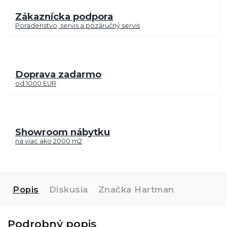
Zákaznícka podpora
Poradenstvo, servis a pozáručný servis
Doprava zadarmo
od 1000 EUR
Showroom nábytku
na viac ako 2000 m2
Popis
Diskusia
Značka
Hartman
Podrobný popis