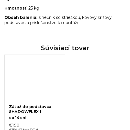
Hmotnosť
: 25 kg
Obsah balenia:
slnečník so strieškou, kovový krížový
podstavec a príslušenstvo k montáži
Súvisiaci tovar
Záťaž do podstavca
SHADOWFLEX 1
do 14 dní
€190
€154,47 bez DPH