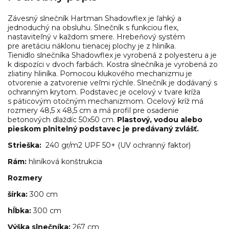
Závesný slnečník Hartman Shadowflex je ľahký a
jednoduchý na obsluhu. Slnečník s funkciou flex,
nastaviteľný v každom smere. Hrebeňový systém
pre aretáciu náklonu tienacej plochy je z hliníka.
Tienidlo slnečníka Shadowflex je vyrobená z polyesteru a je
k dispozíci v dvoch farbách. Kostra slnečníka je vyrobená zo
zliatiny hliníka. Pomocou klukového mechanizmu je
otvorenie a zatvorenie veľmi rýchle. Slnečník je dodávaný s
ochranným krytom. Podstavec je ocelový v tvare kríža
s päticovým otočným mechanizmom. Ocelový kríž má
rozmery 48,5 x 48,5 cm a má profil pre osadenie
betonových dlaždíc 50x50 cm.
Plastový, vodou alebo
pieskom plnitelný podstavec je predávaný zvlášť.
Strieška:
240 gr/m2 UPF 50+ (UV ochranný faktor)
Rám:
hliníková konštrukcia
Rozmery
šírka:
300 cm
hĺbka:
300 cm
Výška slnečníka:
267 cm