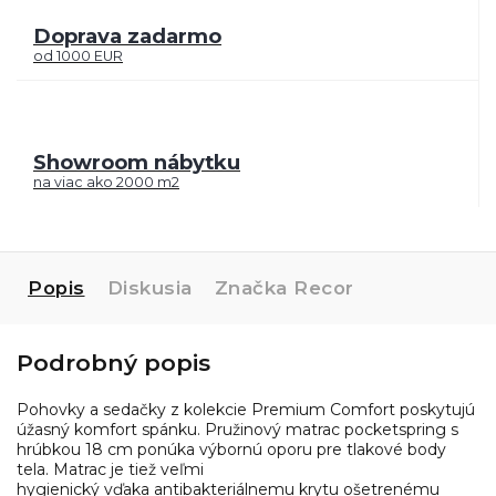
Doprava zadarmo
od 1000 EUR
Showroom nábytku
na viac ako 2000 m2
Popis
Diskusia
Značka
Recor
Podrobný popis
Pohovky a sedačky z kolekcie Premium Comfort poskytujú
úžasný komfort spánku. Pružinový matrac pocketspring s
hrúbkou 18 cm ponúka výbornú oporu pre tlakové body
tela. Matrac je tiež veľmi
hygienický vďaka antibakteriálnemu krytu ošetrenému