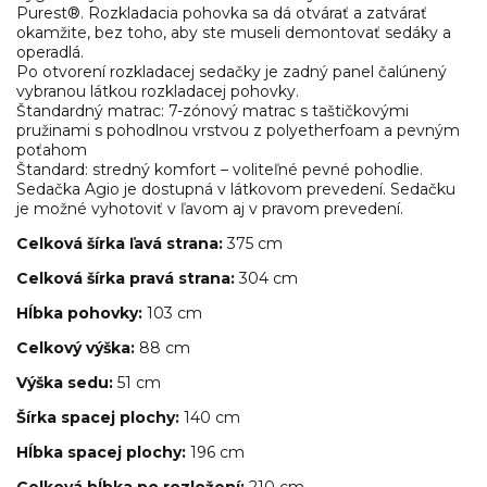
Purest®. Rozkladacia pohovka sa dá otvárať a zatvárať
okamžite, bez toho, aby ste museli demontovať sedáky a
operadlá.
Po otvorení rozkladacej sedačky je zadný panel čalúnený
vybranou látkou rozkladacej pohovky.
Štandardný matrac: 7-zónový matrac s taštičkovými
pružinami s pohodlnou vrstvou z polyetherfoam a pevným
poťahom
Štandard: stredný komfort – voliteľné pevné pohodlie.
Sedačka Agio je dostupná v látkovom prevedení. Sedačku
je možné vyhotoviť v ľavom aj v pravom prevedení.
Celková šírka ľavá strana:
375 cm
Celková šírka pravá strana:
304 cm
Hĺbka pohovky:
103 cm
Celkový výška:
88 cm
Výška sedu:
51 cm
Šírka spacej plochy:
140 cm
Hĺbka spacej plochy:
196 cm
Celková hĺbka po rozložení:
210 cm