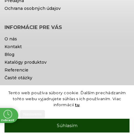
Predajňa
Ochrana osobných údajov
INFORMÁCIE PRE VÁS
O nás
Kontakt
Blog
Katalógy produktov
Referencie
Časté otázky
Tento web používa súbory cookie. Ďalším prechádzaním
Doprava a platby
tohto webu vyjadrujete súhlas s ich používaním. Viac
informácií
tu
.
Nastavenie
Zobraziť
Súhlasím
ne
Vytvoril Shoptet
Copyright 2026
Gardin
. Všetky práva