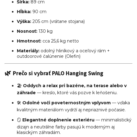
Šírka:
89 cm
Hĺbka:
90 cm
Výška:
205 cm (vrátane stojana)
Nosnosť:
130 kg
Hmotnosť:
cca 25,6 kg netto
Materiály:
odolný hliníkový a oceľový rám +
outdoorové čalúnenie (Olefin)
🌿
Prečo si vybrať PALO Hanging Swing
🏖️
Oddych a relax pri bazéne, na terase alebo v
záhrade
— kreslo, ktoré vás pozve k leňošeniu.
🛠️
Odolné voči poveternostným vplyvom
— vďaka
kvalitným materiálom vydrží aj nepriaznivé počasie.
🪞
Elegantné doplnenie exteriéru
— minimalistický
dizajn a neutrálne farby pasujú k moderným aj
klasickým záhradám.