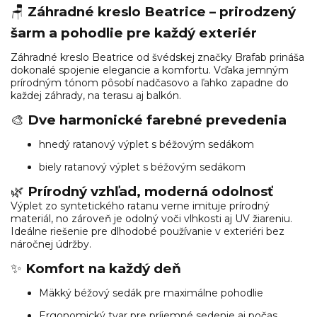
🪑
Záhradné kreslo Beatrice – prirodzený
šarm a pohodlie pre každý exteriér
Záhradné kreslo Beatrice od švédskej značky Brafab prináša
dokonalé spojenie elegancie a komfortu. Vďaka jemným
prírodným tónom pôsobí nadčasovo a ľahko zapadne do
každej záhrady, na terasu aj balkón.
🎨
Dve harmonické farebné prevedenia
hnedý ratanový výplet s béžovým sedákom
biely
ratanový výplet s béžovým sedákom
🌿
Prírodný vzhľad, moderná odolnosť
Výplet zo syntetického ratanu verne imituje prírodný
materiál, no zároveň je odolný voči vlhkosti aj UV žiareniu.
Ideálne riešenie pre dlhodobé používanie v exteriéri bez
náročnej údržby.
✨
Komfort na každý deň
Mäkký béžový sedák pre maximálne pohodlie
Ergonomický tvar pre príjemné sedenie aj počas