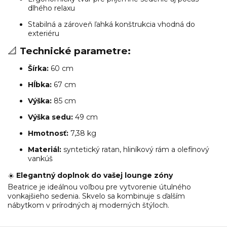
dlhého relaxu
Stabilná a zároveň ľahká konštrukcia vhodná do
exteriéru
📐
Technické parametre:
Šírka:
60 cm
Hĺbka:
67 cm
Výška:
85 cm
Výška sedu:
49 cm
Hmotnosť:
7,38 kg
Materiál:
syntetický ratan, hliníkový rám a olefínový
vankúš
☀️
Elegantný doplnok do vašej lounge zóny
Beatrice je ideálnou voľbou pre vytvorenie útulného
vonkajšieho sedenia. Skvelo sa kombinuje s ďalším
nábytkom v prírodných aj moderných štýloch.