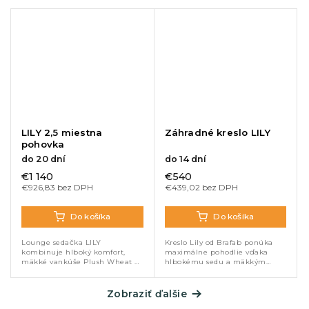
LILY 2,5 miestna
Záhradné kreslo LILY
pohovka
do 20 dní
do 14 dní
€1 140
€540
€926,83 bez DPH
€439,02 bez DPH
Do košíka
Do košíka
Lounge sedačka LILY
Kreslo Lily od Brafab ponúka
kombinuje hlboký komfort,
maximálne pohodlie vďaka
mäkké vankúše Plush Wheat a
hlbokému sedu a mäkkým
prírodný vzhľad syntetického
vankúšom. Kombinácia
ratanu s teakovou konštrukciou.
syntetického ratanu a
Ideálna na terasu, záhradu či
teakového dreva zaručuje
Zobraziť ďalšie
krytú...
elegantný vzhľad a vysokú...