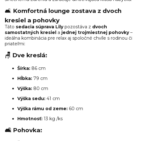
🛋
Komfortná lounge zostava z dvoch
kresiel a pohovky
Táto
sedacia súprava Lily
pozostáva z
dvoch
samostatných kresiel
a
jednej trojmiestnej pohovky
–
ideálna kombinácia pre relax aj spoločné chvíle s rodinou či
priateľmi:
🪑 Dve kreslá:
Šírka:
86 cm
Hĺbka:
79 cm
Výška:
80 cm
Výška sedu:
41 cm
Výška rámu od zeme:
60 cm
Hmotnosť:
13 kg /ks
🛋 Pohovka: