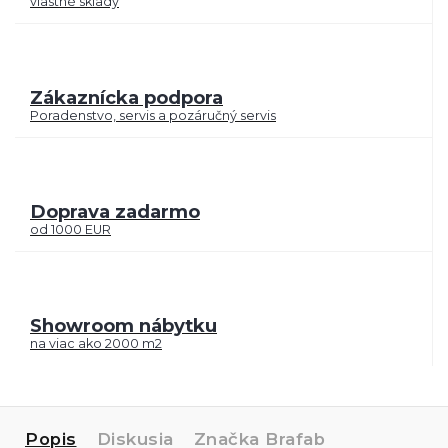
vlastné sklady
Zákaznícka podpora
Poradenstvo, servis a pozáručný servis
Doprava zadarmo
od 1000 EUR
Showroom nábytku
na viac ako 2000 m2
Popis
Diskusia
Značka
Brafab