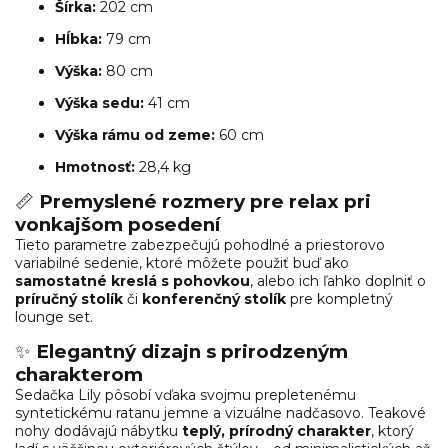
Šírka:
202 cm
Hĺbka:
79 cm
Výška:
80 cm
Výška sedu:
41 cm
Výška rámu od zeme:
60 cm
Hmotnosť:
28,4 kg
📏
Premyslené rozmery pre relax pri
vonkajšom posedení
Tieto parametre zabezpečujú pohodlné a priestorovo
variabilné sedenie, ktoré môžete použiť buď ako
samostatné kreslá s pohovkou
, alebo ich ľahko doplniť o
príručný stolík
či
konferenčný stolík
pre kompletný
lounge set.
✨
Elegantný dizajn s prirodzeným
charakterom
Sedačka Lily pôsobí vďaka svojmu prepletenému
syntetickému ratanu jemne a vizuálne nadčasovo. Teakové
nohy dodávajú nábytku
teplý, prírodný charakter
, ktorý