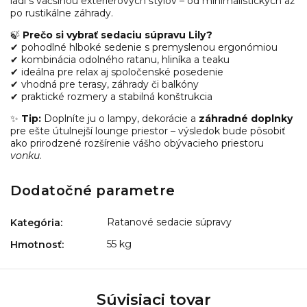
ladí s väčšinou exteriérových štýlov – od minimalistických až
po rustikálne záhrady.
🍃
Prečo si vybrať sedaciu súpravu Lily?
✔ pohodlné hlboké sedenie s premyslenou ergonómiou
✔ kombinácia odolného ratanu, hliníka a teaku
✔ ideálna pre relax aj spoločenské posedenie
✔ vhodná pre terasy, záhrady či balkóny
✔ praktické rozmery a stabilná konštrukcia
✨
Tip:
Doplníte ju o lampy, dekorácie a
záhradné doplnky
pre ešte útulnejší lounge priestor – výsledok bude pôsobiť
ako prirodzené rozšírenie vášho obývacieho priestoru
vonku
.
Dodatočné parametre
Ratanové sedacie súpravy
Kategória
:
55 kg
Hmotnosť
:
Súvisiaci tovar