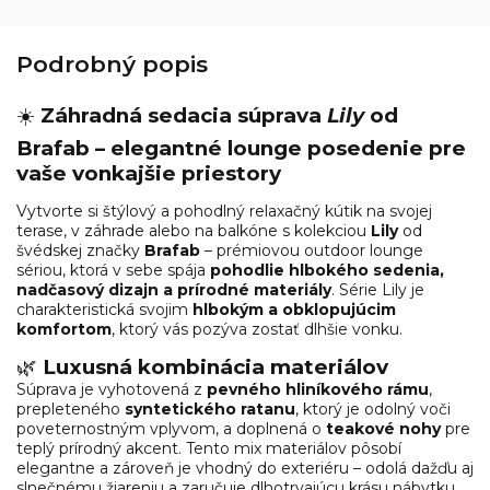
Podrobný popis
☀️
Záhradná sedacia súprava
Lily
od
Brafab – elegantné lounge posedenie pre
vaše vonkajšie priestory
Vytvorte si štýlový a pohodlný relaxačný kútik na svojej
terase, v záhrade alebo na balkóne s kolekciou
Lily
od
švédskej značky
Brafab
– prémiovou outdoor lounge
sériou, ktorá v sebe spája
pohodlie hlbokého sedenia,
nadčasový dizajn a prírodné materiály
. Série Lily je
charakteristická svojim
hlbokým a obklopujúcim
komfortom
, ktorý vás pozýva zostať dlhšie vonku.
🌿
Luxusná kombinácia materiálov
Súprava je vyhotovená z
pevného hliníkového rámu
,
prepleteného
syntetického ratanu
, ktorý je odolný voči
poveternostným vplyvom, a doplnená o
teakové nohy
pre
teplý prírodný akcent. Tento mix materiálov pôsobí
elegantne a zároveň je vhodný do exteriéru – odolá dažďu aj
slnečnému žiareniu a zaručuje dlhotrvajúcu krásu nábytku.