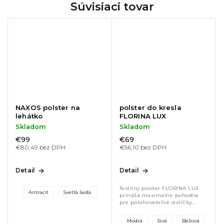
Súvisiaci tovar
NAXOS polster na
polster do kresla
lehátko
FLORINA LUX
Skladom
Skladom
€99
€69
€80,49 bez DPH
€56,10 bez DPH
Detail
Detail
Textilný polster FLORINA LUX
Antracit
Svetlá šedá
prináša maximálne pohodlie
pre polohovateľné stoličky.
Vďaka odolnému materiálu
Dralon je stálofarebný, UV
Modrá
Sivá
Béžová
odolný a vhodný do exteriéru.