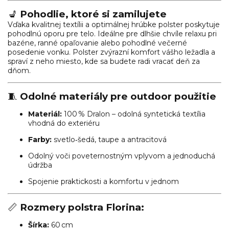
💺
Pohodlie, ktoré si zamilujete
Vďaka kvalitnej textílii a optimálnej hrúbke polster poskytuje
pohodlnú oporu pre telo. Ideálne pre dlhšie chvíle relaxu pri
bazéne, ranné opaľovanie alebo pohodlné večerné
posedenie vonku. Polster zvýrazní komfort vášho ležadla a
spraví z neho miesto, kde sa budete radi vracať deň za
dňom.
🧵
Odolné materiály pre outdoor použitie
Materiál:
100 % Dralon – odolná syntetická textília
vhodná do exteriéru
Farby:
svetlo‑šedá, taupe a antracitová
Odolný voči poveternostným vplyvom a jednoduchá
údržba
Spojenie praktickosti a komfortu v jednom
📏
Rozmery polstra Florina:
Šírka:
60 cm