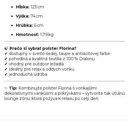
Hĺbka:
123 cm
Výška:
74 cm
Hrúbka:
6 cm
Hmotnosť:
1,79 kg
🍃
Prečo si vybrať polster Florina?
✔ dostupný v svetlo‑šedej, taupe a antracitovej farbe
✔ pohodlná a kvalitná textília z 100 % Dralonu
✔ vhodný pre outdoor ležadlá
✔ ideálny pre relax a oddych vonku
✔ jednoduchá údržba
✨
Tip:
Kombinujte polster Florina s vonkajšími
dekoratívnymi vankúšmi a prikrývkami – vytvoríte tak útulnú
lounge zónu, ktorá pozýva k relaxu po celý deň.