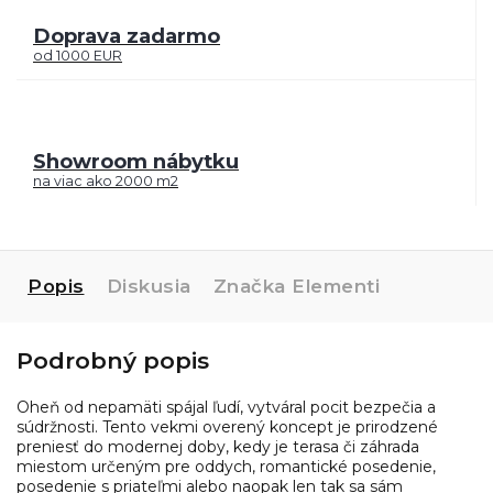
Doprava zadarmo
od 1000 EUR
Showroom nábytku
na viac ako 2000 m2
Popis
Diskusia
Značka
Elementi
Podrobný popis
Oheň od nepamäti spájal ľudí, vytváral pocit bezpečia a
súdržnosti. Tento vekmi overený koncept je prirodzené
preniesť do modernej doby, kedy je terasa či záhrada
miestom určeným pre oddych, romantické posedenie,
posedenie s priateľmi alebo naopak len tak sa sám