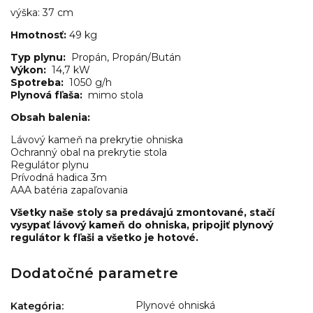
výška: 37 cm
Hmotnosť:
49 kg
Typ plynu:
Propán, Propán/Bután
Výkon:
14,7 kW
Spotreba:
1050 g/h
Plynová fľaša:
mimo stola
Obsah balenia:
Lávový kameň na prekrytie ohniska
Ochranný obal na prekrytie stola
Regulátor plynu
Prívodná hadica 3m
AAA batéria zapaľovania
Všetky naše stoly sa predávajú zmontované, stačí
vysypať lávový kameň do ohniska, pripojiť plynový
regulátor k fľaši a všetko je hotové.
Dodatočné parametre
Plynové ohniská
Kategória
: