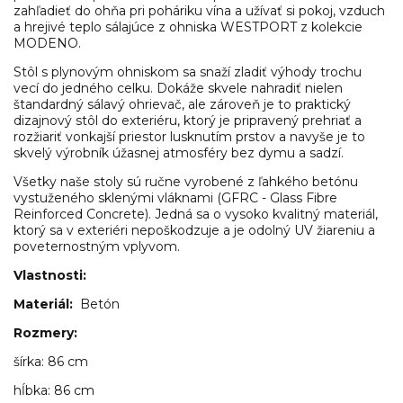
zahľadieť do ohňa pri poháriku vína a užívať si pokoj, vzduch
a hrejivé teplo sálajúce z ohniska WESTPORT z kolekcie
MODENO.
Stôl s plynovým ohniskom sa snaží zladiť výhody trochu
vecí do jedného celku. Dokáže skvele nahradiť nielen
štandardný sálavý ohrievač, ale zároveň je to praktický
dizajnový stôl do exteriéru, ktorý je pripravený prehriať a
rozžiariť vonkajší priestor lusknutím prstov a navyše je to
skvelý výrobník úžasnej atmosféry bez dymu a sadzí.
Všetky naše stoly sú ručne vyrobené z ľahkého betónu
vystuženého sklenými vláknami (GFRC - Glass Fibre
Reinforced Concrete). Jedná sa o vysoko kvalitný materiál,
ktorý sa v exteriéri nepoškodzuje a je odolný UV žiareniu a
poveternostným vplyvom.
Vlastnosti:
Materiál:
Betón
Rozmery:
šírka: 86 cm
hĺbka: 86 cm