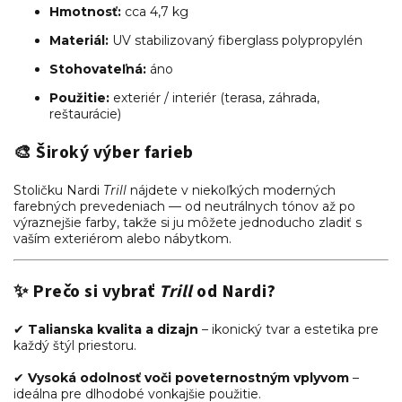
Hmotnosť:
cca 4,7 kg
Materiál:
UV stabilizovaný fiberglass polypropylén
Stohovateľná:
áno
Použitie:
exteriér / interiér (terasa, záhrada,
reštaurácie)
🎨
Široký výber farieb
Stoličku Nardi
Trill
nájdete v niekoľkých moderných
farebných prevedeniach — od neutrálnych tónov až po
výraznejšie farby, takže si ju môžete jednoducho zladiť s
vaším exteriérom alebo nábytkom.
✨
Prečo si vybrať
Trill
od Nardi?
✔
Talianska kvalita a dizajn
– ikonický tvar a estetika pre
každý štýl priestoru.
✔
Vysoká odolnosť voči poveternostným vplyvom
–
ideálna pre dlhodobé vonkajšie použitie.