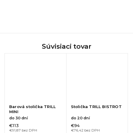
Súvisiaci tovar
Barová stolička TRILL
Stolička TRILL BISTROT
MINI
do 30 dní
do 20 dní
€113
€94
€91,87 bez DPH
€76,42 bez DPH