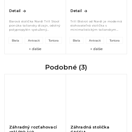
Detail
Detail
Barová stolička Nardi Trill Stool
Trill Bistrot od Nardi je moderná
ponúka taliansky dizajn, odolný
stohovateľná stolička s
polypropylén vystužený
minimalistickým talianskym
sklenými vláknami a UV
dizajnom. Je vyrobená z
ochranu. Ľahká, stohovateľná a
odolného UV stabilného
Biela
Antracit
Tortora
Biela
Antracit
Tortora
stabilná, vhodná do interiéru
materiálu, vhodná do interiéru
aj...
aj exteriéru....
+ ďalšie
+ ďalšie
Podobné (3)
Záhradný rozťahovací
Záhradná stolička
stôl RIO 140
CASSIA