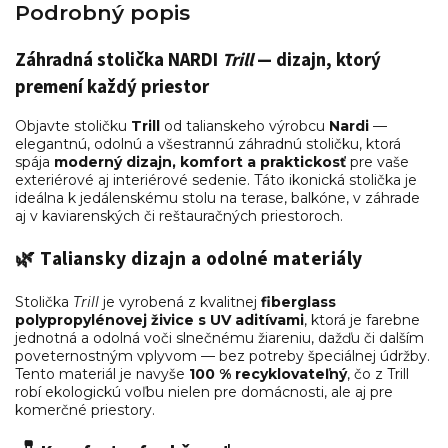
Podrobný popis
Záhradná stolička NARDI
Trill
— dizajn, ktorý
premení každý priestor
Objavte stoličku
Trill
od talianskeho výrobcu
Nardi
—
elegantnú, odolnú a všestrannú záhradnú stoličku, ktorá
spája
moderný dizajn, komfort a praktickosť
pre vaše
exteriérové aj interiérové sedenie. Táto ikonická stolička je
ideálna k jedálenskému stolu na terase, balkóne, v záhrade
aj v kaviarenských či reštauračných priestoroch.
🌿
Taliansky dizajn a odolné materiály
Stolička
Trill
je vyrobená z kvalitnej
fiberglass
polypropylénovej živice s UV aditívami
, ktorá je farebne
jednotná a odolná voči slnečnému žiareniu, dažďu či dalším
poveternostným vplyvom — bez potreby špeciálnej údržby.
Tento materiál je navyše
100 % recyklovateľný
, čo z Trill
robí ekologickú voľbu nielen pre domácnosti, ale aj pre
komerčné priestory.