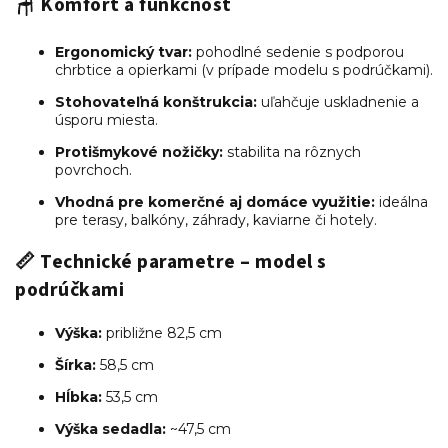
🪑
Komfort a funkčnosť
Ergonomický tvar:
pohodlné sedenie s podporou
chrbtice a opierkami (v prípade modelu s podrúčkami).
Stohovateľná konštrukcia:
uľahčuje uskladnenie a
úsporu miesta.
Protišmykové nožičky:
stabilita na rôznych
povrchoch.
Vhodná pre komerčné aj domáce využitie:
ideálna
pre terasy, balkóny, záhrady, kaviarne či hotely.
📏
Technické parametre – model s
podrúčkami
Výška:
približne 82,5 cm
Šírka:
58,5 cm
Hĺbka:
53,5 cm
Výška sedadla:
~47,5 cm