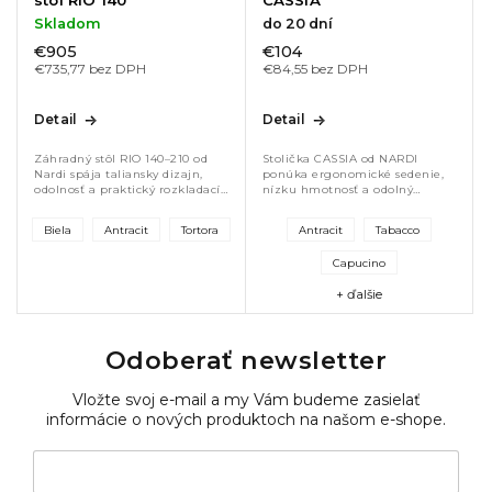
Skladom
do 20 dní
€905
€104
€735,77 bez DPH
€84,55 bez DPH
Detail
Detail
Záhradný stôl RIO 140–210 od
Stolička CASSIA od NARDI
Nardi spája taliansky dizajn,
ponúka ergonomické sedenie,
odolnosť a praktický rozkladací
nízku hmotnosť a odolný
systém. Ponúka stabilitu,
polypropylén so sklolaminátom.
jednoduchú údržbu a flexibilné
Vhodná do interiéru aj
Biela
Antracit
Tortora
Antracit
Tabacco
sedenie pre 4–6 osôb. Vďaka...
exteriéru, ideálna na terasy,
balkóny aj...
Capucino
+ ďalšie
Odoberať newsletter
Vložte svoj e-mail a my Vám budeme zasielať
informácie o nových produktoch na našom e-shope.