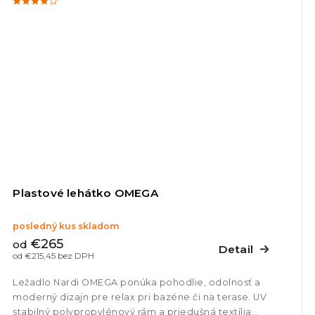
Plastové lehátko OMEGA
posledný kus skladom
€265
od
Detail
od €215,45 bez DPH
Ležadlo Nardi OMEGA ponúka pohodlie, odolnosť a
moderný dizajn pre relax pri bazéne či na terase. UV
stabilný polypropylénový rám a priedušná textília