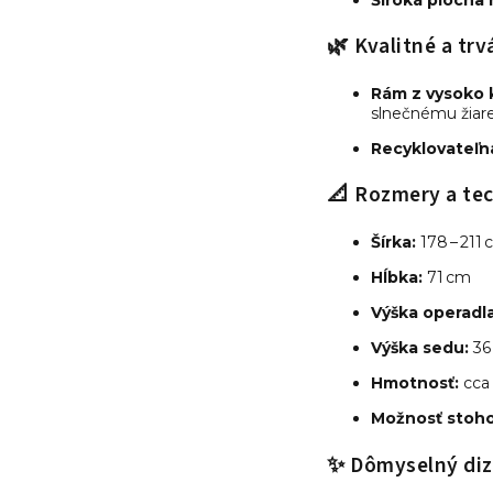
🌿 Kvalitné a tr
Rám z vysoko 
slnečnému žiar
Recyklovateľná
📐 Rozmery a tec
Šírka:
178 – 211 
Hĺbka:
71 cm
Výška operadla
Výška sedu:
36
Hmotnosť:
cc
Možnosť stoho
✨ Dômyselný diz