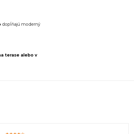
o
dopĺňajú moderný
na terase alebo v