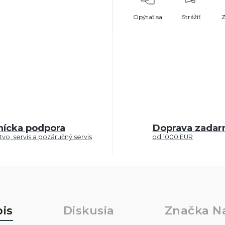
Opýtať sa
Strážiť
Z
nícka podpora
Doprava zada
vo, servis a pozáručný servis
od 1000 EUR
is
Diskusia
Značka
Na