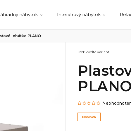
áhradný nábytok
Interiérový nábytok
Rela
astové lehátko PLANO
Kód:
Zvoľte variant
Plasto
PLAN
Neohodnote
Novinka