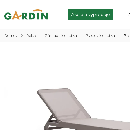
Akcie a výpredaje
Z
Domov
/
Relax
/
Záhradné lehátka
/
Plastové lehátka
/
Pl