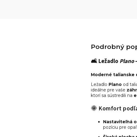
Podrobný pop
🛋️
Ležadlo
Plano
–
Moderné talianske d
Ležadlo
Plano
od tal
ideálne pre vaše
záhr
ktorí sa sústredili na
e
🌞 Komfort podľ
Nastaviteľná o
pozíciu pre opaľo
Široká plocha 