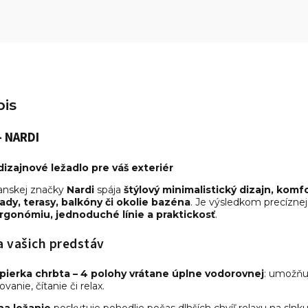
is
 NARDI
izajnové ležadlo pre váš exteriér
ianskej značky
Nardi
spája
štýlový minimalistický dizajn, komf
ady, terasy, balkóny či okolie bazéna
. Je výsledkom precíznej
rgonómiu, jednoduché línie a praktickosť
.
a vašich predstáv
pierka chrbta – 4 polohy vrátane úplne vodorovnej
: umožňu
vanie, čítanie či relax.
na ležanie
poskytuje pohodlie počas dlhších chvíľ relaxu na slnku č