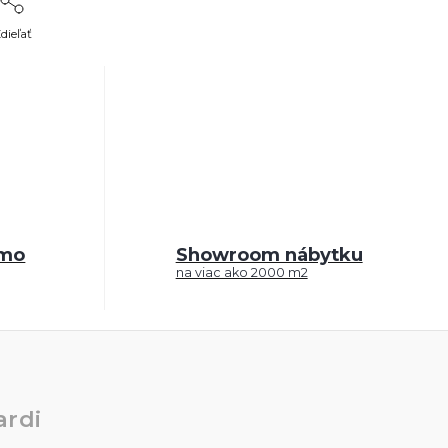
dieľať
rmo
Showroom nábytku
na viac ako 2000 m2
rdi