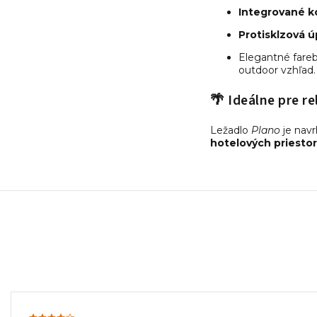
Integrované k
Protisklzová ú
Elegantné fare
outdoor vzhľad.
🌴 Ideálne pre re
Ležadlo
Plano
je navr
hotelových priesto