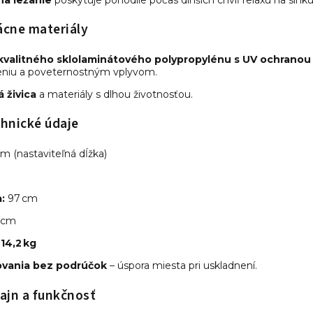
vácne materiály
kvalitného sklolaminátového polypropylénu s UV ochranou
eniu a poveternostným vplyvom.
 živica
a materiály s dlhou životnosťou.
hnické údaje
cm (nastaviteľná dĺžka)
:
97 cm
 cm
a
14,2 kg
vania bez podrúčok
– úspora miesta pri uskladnení.
ajn a funkčnosť