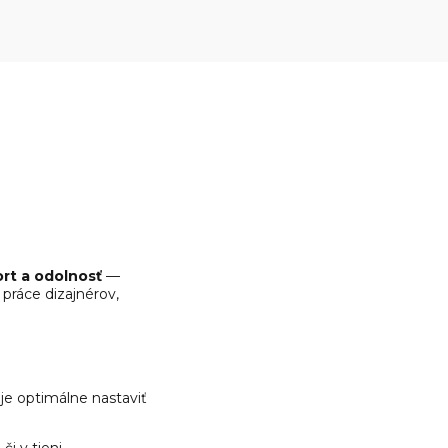
ort a odolnosť
—
 práce dizajnérov,
je optimálne nastaviť
i v tieni.