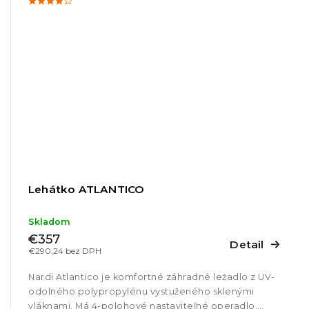
Lehátko ATLANTICO
Skladom
€357
Detail
€290,24 bez DPH
Nardi Atlantico je komfortné záhradné ležadlo z UV-
odolného polypropylénu vystuženého sklenými
vláknami. Má 4-polohové nastaviteľné operadlo,