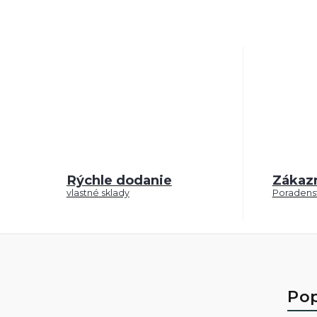
Rýchle dodanie
Zákaz
vlastné sklady
Poradenst
Pop