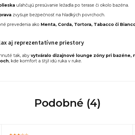
olieska
uľahčujú presúvanie ležadla po terase či okolo bazéna.
prava
zvyšuje bezpečnosť na hladkých povrchoch.
bné prevedenia ako
Menta, Corda, Tortora, Tabacco či Bianc
lax aj reprezentatívne priestory
hnuté tak, aby
vytváralo dizajnové lounge zóny pri bazéne, 
roch
, kde komfort a štýl idú ruka v ruke.
Podobné (4)