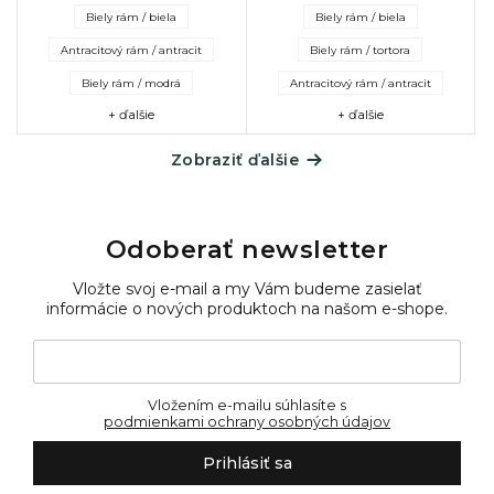
priedušnú textíliu pre
polypropylénový rám a
Biely rám / biela
Biely rám / biela
maximálne pohodlie.
priedušná textília zaručujú
Polohovateľné operadlo,
komfort aj dlhú...
Antracitový rám / antracit
Biely rám / tortora
kolieska a...
Biely rám / modrá
Antracitový rám / antracit
+ ďalšie
+ ďalšie
Zobraziť ďalšie
Odoberať newsletter
Vložte svoj e-mail a my Vám budeme zasielať
informácie o nových produktoch na našom e-shope.
Vložením e-mailu súhlasíte s
podmienkami ochrany osobných údajov
Prihlásiť sa