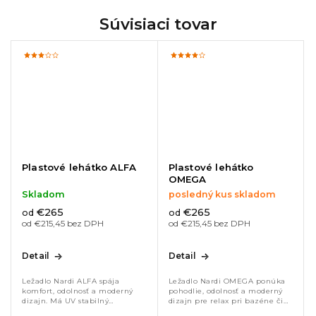
Súvisiaci tovar
Plastové lehátko ALFA
Plastové lehátko
OMEGA
Skladom
posledný kus skladom
€265
€265
od
od
od €215,45 bez DPH
od €215,45 bez DPH
Detail
Detail
Ležadlo Nardi ALFA spája
Ležadlo Nardi OMEGA ponúka
komfort, odolnosť a moderný
pohodlie, odolnosť a moderný
dizajn. Má UV stabilný
dizajn pre relax pri bazéne či
polypropylénový rám a
na terase. UV stabilný