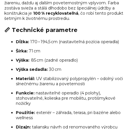
žiareniu, dažďu aj ďalším poveternostným vplyvom. Farba
zostáva svieža a stálá dlhodobo bez špeciálnej údržby a
konštrukcia je
100 % recyklovateľná
, čo robí tento produkt
šetrným k životnému prostrediu.
📏
Technické parametre
Dĺžka:
170 – 194,5 cm (nastaviteľná pozícia operadla)
Šírka:
71 cm
Výška:
85 cm (zadné operadlo)
Výška sedadla:
30 cm
Materiál:
UV stabilizovaný polypropylén – odolný voči
slnečnému žiareniu a poveternosti
Funkcie:
nastaviteľné operadlo (4 polohy),
stohovateľné, kolieska pre mobilitu, protišmykové
nožičky
Použitie:
exteriér – záhrada, terasa, pri bazéne alebo
wellness
Dizajn:
taliansky návrh od renomovaného výrobcu