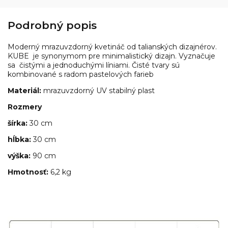
Podrobný popis
Moderný mrazuvzdorný kvetináč od talianských dizajnérov.
KUBE je synonymom pre minimalistický dizajn. Vyznačuje
sa čistými a jednoduchými líniami. Čisté tvary sú
kombinované s radom pastelových farieb
Materiál:
mrazuvzdorný UV stabilný plast
Rozmery
šírka:
30 cm
hĺbka:
30 cm
výška:
90 cm
Hmotnosť:
6,2 kg