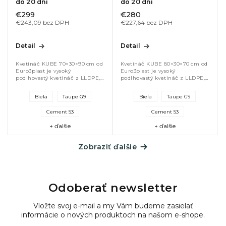
do 20 dní
do 20 dní
€299
€280
€243,09 bez DPH
€227,64 bez DPH
Detail
Detail
Kvetináč KUBE 70×30×90 cm od
Kvetináč KUBE 80×30×70 cm od
Euro3plast je vysoký
Euro3plast je vysoký
podlhovastý kvetináč z LLDPE,
podlhovastý kvetináč z LLDPE,
vhodný na bylinky, trvalky a
vhodný na bylinky, trvalky a
popínavé rastliny. Odolný voči
popínavé rastliny. Odolný voči
Biela
Taupe G9
Biela
Taupe G9
UV žiareniu, stabilný aj pri
UV žiareniu, stabilný aj pri
zaťažení...
zaťažení...
Cement S3
Cement S3
+ ďalšie
+ ďalšie
Zobraziť ďalšie
Odoberať newsletter
Vložte svoj e-mail a my Vám budeme zasielať
informácie o nových produktoch na našom e-shope.