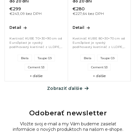
do 20 dní
do 20 dní
€299
€280
€243,09 bez DPH
€227,64 bez DPH
Detail
Detail
Kvetináč KUBE 70×30×90 cm od
Kvetináč KUBE 80×30×70 cm od
Euro3plast je vysoký
Euro3plast je vysoký
podlhovastý kvetináč z LLDPE,
podlhovastý kvetináč z LLDPE,
vhodný na bylinky, trvalky a
vhodný na bylinky, trvalky a
popínavé rastliny. Odolný voči
popínavé rastliny. Odolný voči
Biela
Taupe G9
Biela
Taupe G9
UV žiareniu, stabilný aj pri
UV žiareniu, stabilný aj pri
zaťažení...
zaťažení...
Cement S3
Cement S3
+ ďalšie
+ ďalšie
Zobraziť ďalšie
Odoberať newsletter
Vložte svoj e-mail a my Vám budeme zasielať
informácie o nových produktoch na našom e-shope.