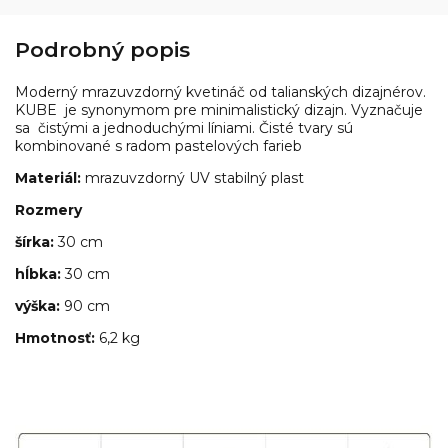
Podrobný popis
Moderný mrazuvzdorný kvetináč od talianských dizajnérov.
KUBE je synonymom pre minimalistický dizajn. Vyznačuje
sa čistými a jednoduchými líniami. Čisté tvary sú
kombinované s radom pastelových farieb
Materiál:
mrazuvzdorný UV stabilný plast
Rozmery
šírka:
30 cm
hĺbka:
30 cm
výška:
90 cm
Hmotnosť:
6,2 kg