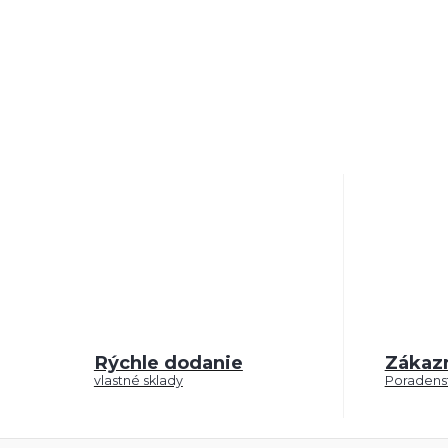
Rýchle dodanie
Zákaz
vlastné sklady
Poradenst