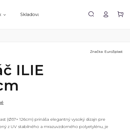
x
Skladovanie
Doplnky
Predávané 
Značka:
Euro3plast
č ILIE
6cm
né
ast
(Ø57× 126cm) prináša elegantný vysoký dizajn pre
ný z UV stabilného a mrazuvzdorného polyetylénu, je