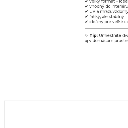
✔ veľký formát – ideál
✔ vhodný do interiéru 
✔ UV a mrazuvzdorný
✔ ľahký, ale stabilný
✔ ideálny pre veľké ra
✨
Tip:
Umiestnite dva
aj v domácom prostre