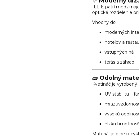
✨
Moderný diza
ILLIE patrí medzi na
optické rozdelenie pr
Vhodný do:
moderných inte
hotelov a reštau
vstupných hál
terás a záhrad
🧱
Odolný mater
Kvetináč je vyrobený 
UV stabilitu – f
mrazuvzdornosť
vysokú odolnos
nízku hmotnosť
Materiál je plne recyk