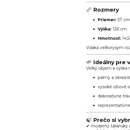
📏
Rozmery
Priemer:
57 cm
Výška:
126 cm
Hmotnosť:
14,5
Vďaka veľkorysým roz
🌱
Ideálny pre v
Veľký objem a výška r
palmy a okrasné
vysoké izbové ra
dekoratívne trá
reprezentatívne
🍃
Prečo si vyb
✔ moderný taliansky 