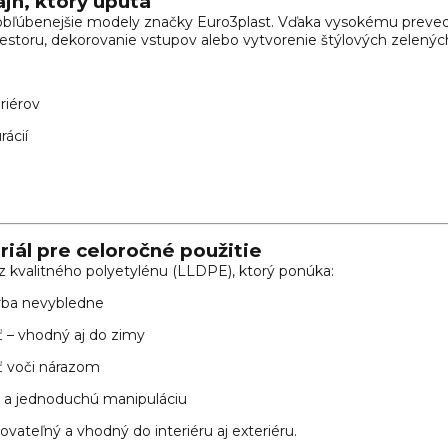
jn, ktorý upúta
jobľúbenejšie modely značky Euro3plast. Vďaka vysokému prevede
iestoru, dekorovanie vstupov alebo vytvorenie štýlových zelenýc
riérov
rácií
iál pre celoročné použitie
z kvalitného polyetylénu (LLDPE), ktorý ponúka:
arba nevybledne
 – vhodný aj do zimy
ť voči nárazom
 a jednoduchú manipuláciu
lovateľný a vhodný do interiéru aj exteriéru.