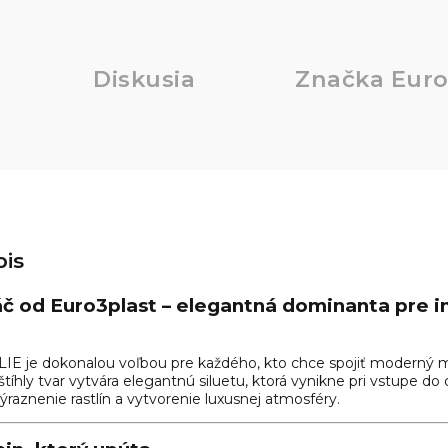
Diskusia
Značka
Euro
is
áč od
Euro3plast
– elegantná dominanta pre in
LLIE je dokonalou voľbou pre každého, kto chce spojiť moderný 
tíhly tvar vytvára elegantnú siluetu, ktorá vynikne pri vstupe do 
zvýraznenie rastlín a vytvorenie luxusnej atmosféry.