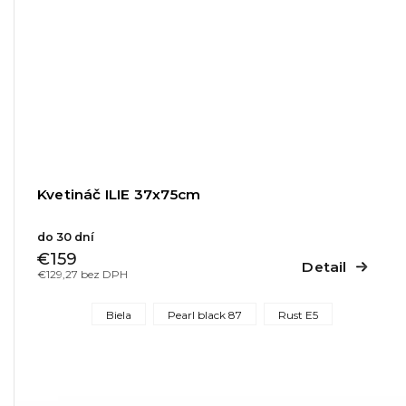
Kvetináč ILIE 37x75cm
do 30 dní
€159
Detail
€129,27 bez DPH
Biela
Pearl black 87
Rust E5