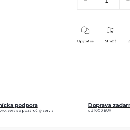
Opýtať sa
Strážiť
Z
nícka podpora
Doprava zada
vo, servis a pozáručný servis
od 1000 EUR