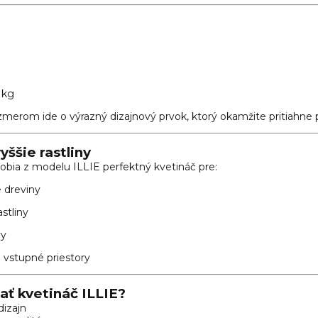
 kg
merom ide o výrazný dizajnový prvok, ktorý okamžite pritiahne 
yššie rastliny
obia z modelu ILLIE perfektný kvetináč pre:
 dreviny
stliny
vy
 vstupné priestory
rať kvetináč ILLIE?
dizajn