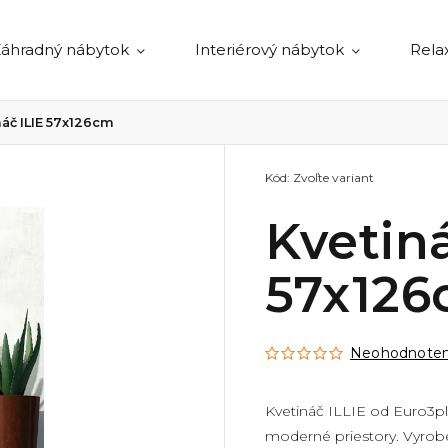
áhradný nábytok
Interiérový nábytok
Rela
náč ILIE 57x126cm
Kód:
Zvoľte variant
Kvetiná
57x12
Neohodnote
Kvetináč ILLIE od
Euro3pl
moderné priestory. Vyrobe