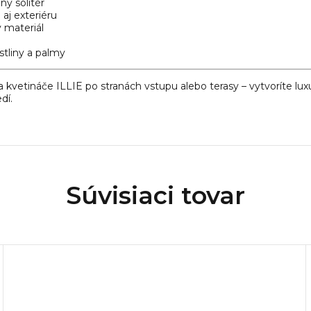
ny solitér
aj exteriéru
 materiál
stliny a palmy
 kvetináče ILLIE po stranách vstupu alebo terasy – vytvoríte lu
dí.
Súvisiaci tovar