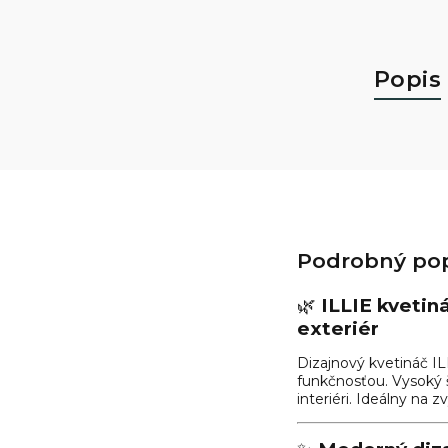
Popis
Podrobný pop
🌿
ILLIE kvetin
exteriér
Dizajnový kvetináč I
funkčnosťou. Vysoký š
interiéri. Ideálny na 