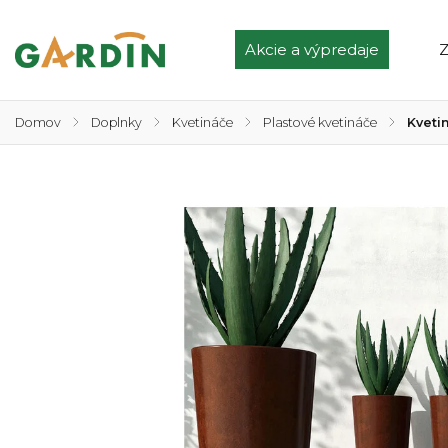
Akcie a výpredaje
Z
Domov
/
Doplnky
/
Kvetináče
/
Plastové kvetináče
/
Kveti