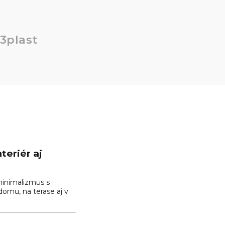
3plast
teriér aj
minimalizmus s
domu, na terase aj v