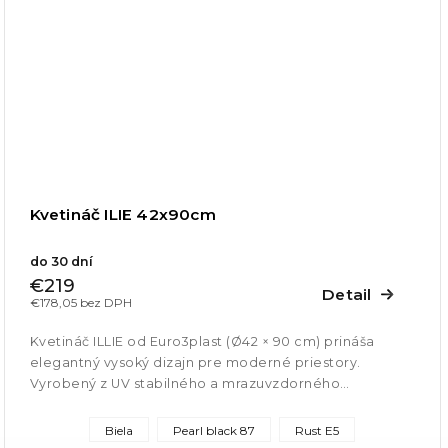
Kvetináč ILIE 42x90cm
do 30 dní
€219
Detail
€178,05 bez DPH
Kvetináč ILLIE od Euro3plast (Ø42 × 90 cm) prináša
elegantný vysoký dizajn pre moderné priestory.
Vyrobený z UV stabilného a mrazuvzdorného
polyetylénu, je ľahký, odolný a...
Biela
Pearl black 87
Rust E5