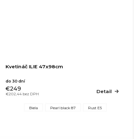
Kvetináč ILIE 47x98cm
do 30 dní
€249
Detail
€202,44 bez DPH
Biela
Pearl black 87
Rust E5