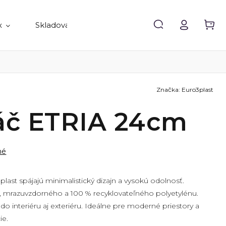
x
Skladovanie
Doplnky
Predávané 
Značka:
Euro3plast
áč ETRIA 24cm
né
plast
spájajú minimalistický dizajn a vysokú odolnosť.
, mrazuvzdorného a 100 % recyklovateľného polyetylénu.
o interiéru aj exteriéru. Ideálne pre moderné priestory a
ie.