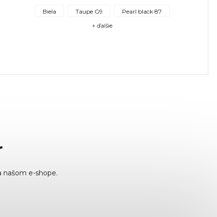
Biela
Taupe G9
Pearl black 87
+ ďalšie
r
a našom e-shope.