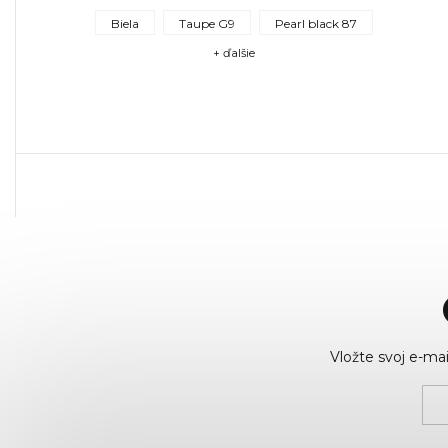
Biela
Taupe G9
Pearl black 87
+ ďalšie
Vložte svoj e-m