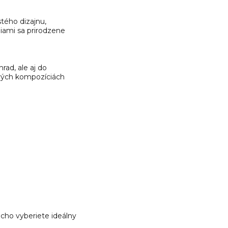
tého dizajnu,
niami sa prirodzene
rad, ale aj do
nových kompozíciách
cho vyberiete ideálny