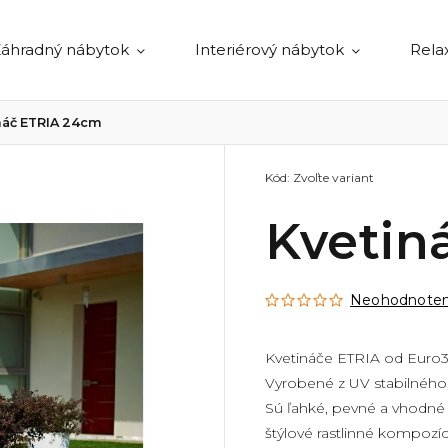
áhradný nábytok
Interiérový nábytok
Rela
náč ETRIA 24cm
Kód:
Zvoľte variant
Kvetin
Neohodnote
Kvetináče ETRIA od
Euro3
Vyrobené z UV stabilného
Sú ľahké, pevné a vhodné d
štýlové rastlinné kompozíc