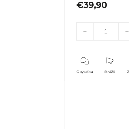
€39,90
Opýtať sa
Strážiť
Z