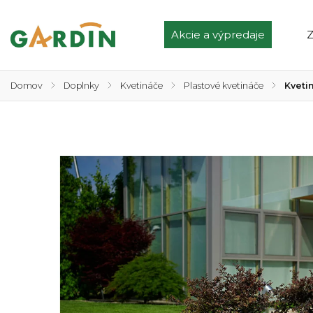
Akcie a výpredaje
Z
Domov
/
Doplnky
/
Kvetináče
/
Plastové kvetináče
/
Kveti