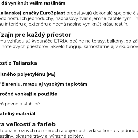
 dá vyniknúť vašim rastlinám
talianskej značky Euro3plast
predstavujú dokonalé spojenie čis
odolnosti. Ich jednoduchý, nadčasový tvar s jemne zaoblenými lí
interiéru aj exteriéru a nechá naplno vyniknúť krásu rastlín.
zajn pre každý priestor
u vzhľadu sú kvetináče ETRIA ideálne na terasy, balkóny, do záh
í či hotelových priestorov. Skvelo fungujú samostatne aj v skupi
osť z Talianska
litného polyetylénu (PE)
 žiareniu, mrazu aj vysokým teplotám
ročné vonkajšie použitie
eň pevné a stabilné
ateľný materiál
a veľkostí a farieb
stupná v rôznych rozmeroch a objemoch, vďaka čomu si jednodu
stliny, okrasné trávy aj výrazné solitéry.