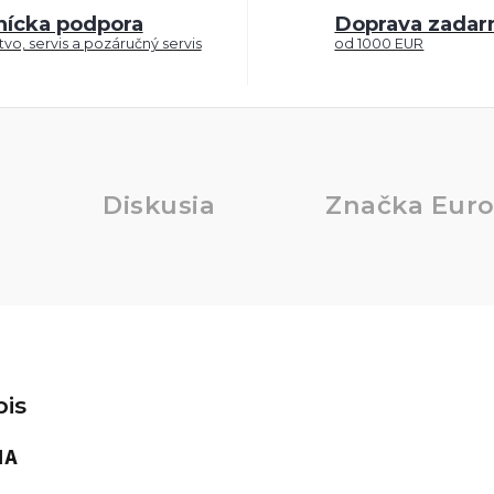
nícka podpora
Doprava zada
vo, servis a pozáručný servis
od 1000 EUR
Diskusia
Značka
Euro
is
IA