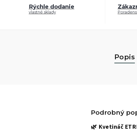
Rýchle dodanie
Zákaz
vlastné sklady
Poradenst
Popis
Podrobný pop
🌿
Kvetináč ETR