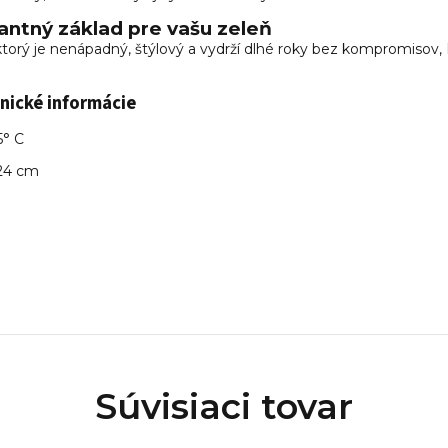
antný základ pre vašu zeleň
ktorý je nenápadný, štýlový a vydrží dlhé roky bez kompromisov,
nické informácie
5° C
24 cm
Súvisiaci tovar