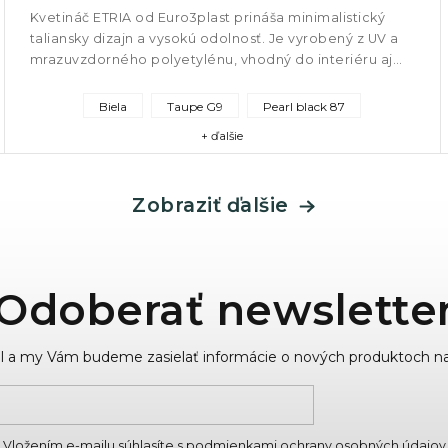
Kvetináč ETRIA od Euro3plast prináša minimalistický
taliansky dizajn a vysokú odolnosť. Je vyrobený z UV a
mrazuvzdorného polyetylénu, vhodný do interiéru aj
exteriéru. Ľahký,...
Biela
Taupe G9
Pearl black 87
+ ďalšie
Zobraziť ďalšie
Odoberať newslette
ail a my Vám budeme zasielať informácie o nových produktoch n
Vložením e-mailu súhlasíte s
podmienkami ochrany osobných údajov