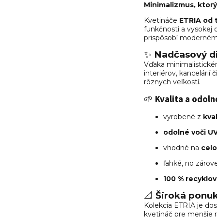
Minimalizmus, ktorý
Kvetináče
ETRIA od 
funkčnosti a vysokej 
prispôsobí modernému 
✨
Nadčasový di
Vďaka minimalistickém
interiérov, kancelári
rôznych veľkostí.
🌱
Kvalita a odoln
vyrobené z
kva
odolné voči UV
vhodné na
celo
ľahké, no zárov
100 % recyklov
📐
Široká ponuk
Kolekcia ETRIA je do
kvetináč pre menšie ra