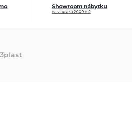
rmo
Showroom nábytku
na viac ako 2000 m2
3plast