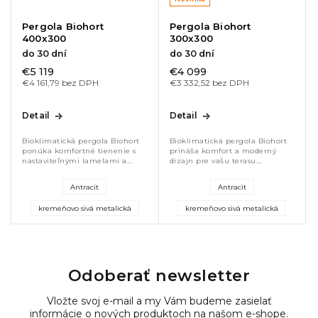
Pergola Biohort
Pergola Biohort
400x300
300x300
do 30 dní
do 30 dní
€5 119
€4 099
€4 161,79 bez DPH
€3 332,52 bez DPH
Detail
Detail
Bioklimatická pergola Biohort
Bioklimatická pergola Biohort
ponúka komfortné tienenie s
prináša komfort a moderný
nastaviteľnými lamelami a
dizajn pre vašu terasu.
integrovaným odvodom vody.
Nastaviteľné strešné lamely s
Robustná konštrukcia
izoláciou PERIPOR regulujú
Antracit
Antracit
392,5×300×255 cm zaručuje
svetlo aj teplotu, integrovaný
stabilitu a dlhú...
odvod...
kremeňovo sivá metalická
kremeňovo sivá metalická
Odoberať newsletter
Vložte svoj e-mail a my Vám budeme zasielať
informácie o nových produktoch na našom e-shope.