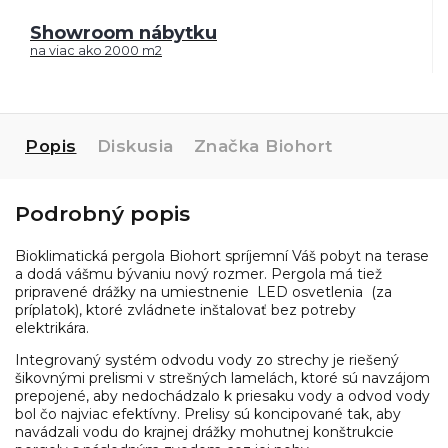
Showroom nábytku
na viac ako 2000 m2
Popis
Diskusia
Značka
Biohort
Podrobný popis
Bioklimatická pergola Biohort
spríjemní Váš pobyt na terase
a dodá vášmu bývaniu nový rozmer.
Pergola má tiež
pripravené drážky na umiestnenie
LED osvetlenia
(za
príplatok), ktoré zvládnete inštalovať bez potreby
elektrikára.
Integrovaný systém odvodu vody zo strechy je riešený
šikovnými prelismi v strešných lamelách, ktoré sú navzájom
prepojené, aby nedochádzalo k priesaku vody a odvod vody
bol čo najviac efektívny. Prelisy sú koncipované tak, aby
navádzali vodu do krajnej drážky mohutnej konštrukcie