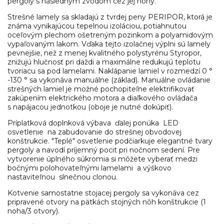
pergoly s následným zvodom cez jej nohy.
Strešné lamely sa skladajú z tvrdej peny PERIPOR, ktorá je
známa vynikajúcou tepelnou izoláciou, potiahnutou
oceľovým plechom ošetreným pozinkom a polyamidovým
vypaľovaným lakom. Vďaka tejto izolačnej výplni sú lamely
pevnejšie, než z menej kvalitného polystyrénu Styropor,
znižujú hlučnosť pri daždi a maximálne redukujú teplotu
tvoriacu sa pod lamelami. Naklápanie lamiel v rozmedzí 0 °
-130 ° sa vykonáva manuálne (základ). Manuálne ovládanie
strešných lamiel je možné pochopiteľne elektrifikovať
zakúpením
elektrického motora
a diaľkového ovládača
s
napájacou jednotkou
(oboje je nutné dokúpiť).
Príplatková doplnková výbava
ďalej ponúka
LED
osvetlenie
na zabudovanie do strešnej obvodovej
konštrukcie. "Teplé" osvetlenie podčiarkuje elegantné tvary
pergoly a navodí príjemný pocit pri nočnom sedení. Pre
vytvorenie úplného súkromia si môžete vyberať medzi
bočnými polohovateľnými
lamelami
a výškovo
nastaviteľnou
slnečnou clonou.
Kotvenie samostatne stojacej pergoly sa vykonáva cez
pripravené otvory na pätkách stojných nôh konštrukcie (1
noha/3 otvory).