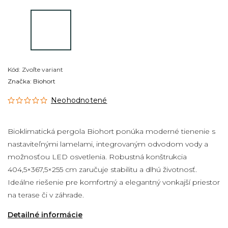
Kód:
Zvoľte variant
Značka:
Biohort
Neohodnotené
Bioklimatická pergola Biohort ponúka moderné tienenie s
nastaviteľnými lamelami, integrovaným odvodom vody a
možnosťou LED osvetlenia. Robustná konštrukcia
404,5×367,5×255 cm zaručuje stabilitu a dlhú životnosť.
Ideálne riešenie pre komfortný a elegantný vonkajší priestor
na terase či v záhrade.
Detailné informácie