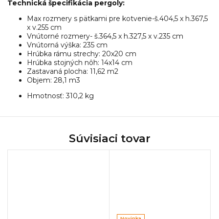
Technická špecifikácia pergoly:
Max rozmery s pätkami pre kotvenie-š.404,5 x h.367,5
x v.255 cm
Vnútorné rozmery- š.364,5 x h.327,5 x v.235 cm
Vnútorná výška: 235 cm
Hrúbka rámu strechy: 20x20 cm
Hrúbka stojných nôh: 14x14 cm
Zastavaná plocha: 11,62 m2
Objem: 28,1 m3
Hmotnosť: 310,2 kg
Súvisiaci tovar
Novinka