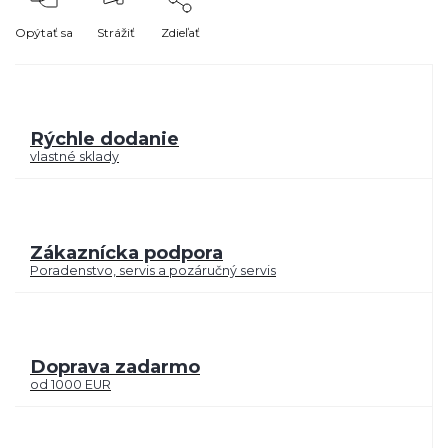
Opýtať sa
Strážiť
Zdieľať
Rýchle dodanie
vlastné sklady
Zákaznícka podpora
Poradenstvo, servis a pozáručný servis
Doprava zadarmo
od 1000 EUR