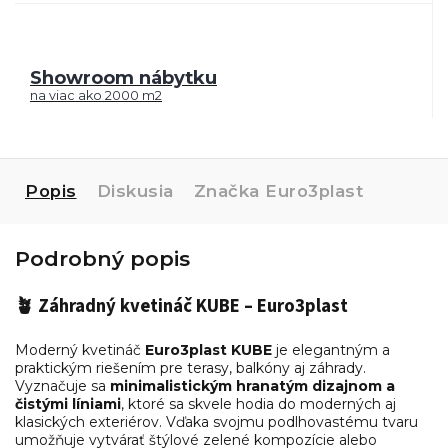
Showroom nábytku
na viac ako 2000 m2
Popis
Diskusia
Značka
Euro3plast
Podrobný popis
🪴 Záhradný kvetináč KUBE – Euro3plast
Moderný kvetináč
Euro3plast
KUBE
je elegantným a
praktickým riešením pre terasy, balkóny aj záhrady.
Vyznačuje sa
minimalistickým hranatým dizajnom a
čistými líniami
, ktoré sa skvele hodia do moderných aj
klasických exteriérov. Vďaka svojmu podlhovastému tvaru
umožňuje vytvárať štýlové zelené kompozície alebo