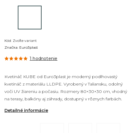
Kód:
Zvoľte variant
Značka:
Euro3plast
1 hodnotenie
Kvetináč KUBE od
Euro3plast
je moderný podlhovastý
kvetináč z materiálu LLDPE. Vyrobený v Taliansku, odolný
voči UV žiareniu a počasiu. Rozmery 80×30×30 cm, vhodný
na terasy, balkóny aj záhrady, dostupný v rôznych farbách.
Detailné informácie