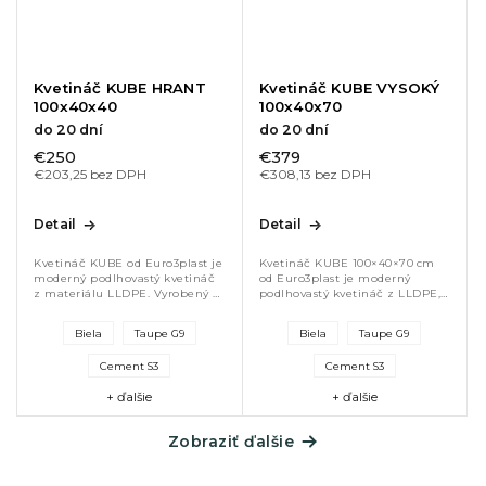
Kvetináč KUBE HRANT
Kvetináč KUBE VYSOKÝ
100x40x40
100x40x70
do 20 dní
do 20 dní
€250
€379
€203,25 bez DPH
€308,13 bez DPH
Detail
Detail
Kvetináč KUBE od Euro3plast je
Kvetináč KUBE 100×40×70 cm
moderný podlhovastý kvetináč
od Euro3plast je moderný
z materiálu LLDPE. Vyrobený v
podlhovastý kvetináč z LLDPE,
Taliansku, odolný voči UV
odolný voči UV žiareniu a
žiareniu a počasiu. Rozmery
počasiu. Ideálny na terasy,
Biela
Taupe G9
Biela
Taupe G9
100×40×40 cm, vhodný na
balkóny či záhrady, dostupný v...
terasy,...
Cement S3
Cement S3
+ ďalšie
+ ďalšie
Zobraziť ďalšie