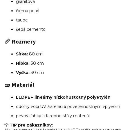
granitová
čierna pearl
taupe
šedá cemento
📏 Rozmery
Šírka:
80 cm
Hĺbka:
30 cm
Výška:
30 cm
🧱 Materiál
LLDPE – lineárny nízkohustotný polyetylén
odolný voči UV žiareniu a poveternostným vplyvom
pevný, ľahký a farebne stály materiál
💡
TIP pre zákazníkov: