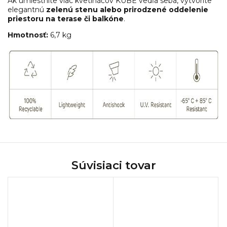
Ak umiestnite viac kvetináčov KUBE vedľa seba, vytvoríte
elegantnú
zelenú stenu alebo prirodzené oddelenie
priestoru na terase či balkóne
.
Hmotnosť:
6,7 kg
Súvisiaci tovar