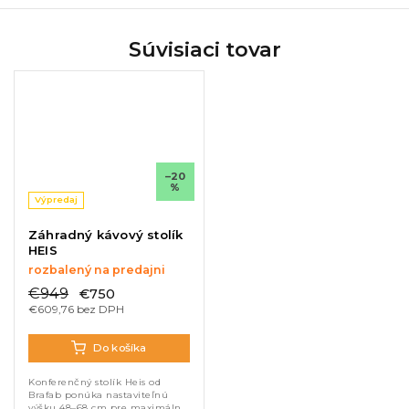
Súvisiaci tovar
–20
%
Výpredaj
Záhradný kávový stolík
HEIS
rozbalený na predajni
€949
€750
€609,76 bez DPH
Do košíka
Konferenčný stolík Heis od
Brafab ponúka nastaviteľnú
výšku 48–68 cm pre maximálnu