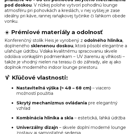
pod doskou
. V nízkej polohe vytvorí pohodlnú lounge
atmosféru pri pohovkách a kreslách, v nej vyššej je zase
ideálny pri káve, rannej raňajkovej tyčinke či ľahkom obede
vonku.
☀️
Prémiové materiály a odolnosť
Konferenčný stolík Heis je vyrobený z
odolného hliníka
,
doplneného
sklenenou doskou
, ktorá pôsobí elegantne a
uľahčuje údržbu. Vďaka kvalitnému spracovaniu skvele
odoláva vonkajším podmienkam – UV žiareniu aj vlhkosti –
takže je vhodný nielen na terasu či do záhrady, ale aj ako
doplnok moderného indoor lounge priestoru.
🍹
Kľúčové vlastnosti:
Nastaviteľná výška (≈ 48 – 68 cm)
– viacero
možností použitia
Skrytý mechanizmus ovládania
pre elegantný
vzhľad
Kombinácia hliníka a skla
– estetická, ľahká údržba
Univerzálny dizajn
– skvele doplní moderné lounge
zostavy aj samostatné sedenia