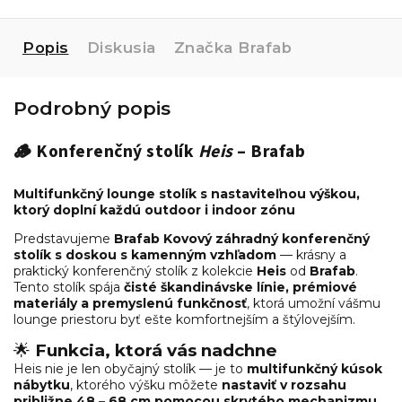
Popis
Diskusia
Značka
Brafab
Podrobný popis
🪵
Konferenčný stolík
Heis
– Brafab
Multifunkčný lounge stolík s nastaviteľnou výškou,
ktorý doplní každú outdoor i indoor zónu
Predstavujeme
Brafab Kovový záhradný konferenčný
stolík s doskou s kamenným vzhľadom
— krásny a
praktický konferenčný stolík z kolekcie
Heis
od
Brafab
.
Tento stolík spája
čisté škandinávske línie, prémiové
materiály a premyslenú funkčnosť
, ktorá umožní vášmu
lounge priestoru byť ešte komfortnejším a štýlovejším.
🌟
Funkcia, ktorá vás nadchne
Heis nie je len obyčajný stolík — je to
multifunkčný kúsok
nábytku
, ktorého výšku môžete
nastaviť v rozsahu
približne 48 – 68 cm pomocou skrytého mechanizmu