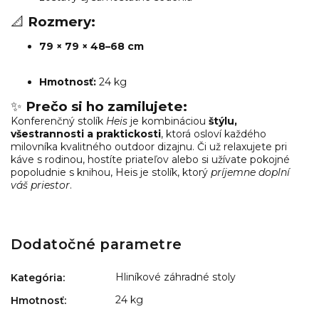
📐
Rozmery:
79 × 79 × 48–68 cm
Hmotnosť:
24 kg
✨
Prečo si ho zamilujete:
Konferenčný stolík
Heis
je kombináciou
štýlu,
všestrannosti a praktickosti
, ktorá osloví každého
milovníka kvalitného outdoor dizajnu. Či už relaxujete pri
káve s rodinou, hostíte priateľov alebo si užívate pokojné
popoludnie s knihou, Heis je stolík, ktorý
príjemne doplní
váš priestor
.
Dodatočné parametre
Hliníkové záhradné stoly
Kategória
:
24 kg
Hmotnosť
: