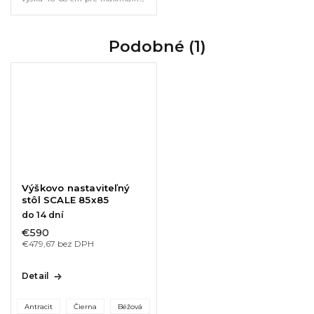
flexibilitu. Hliníková
konštrukcia a elegantná
sklenená doska zaručujú
odolnosť aj jednoduchú...
Podobné (1)
Výškovo nastaviteľný
stôl SCALE 85x85
do 14 dní
€590
€479,67 bez DPH
Detail
Antracit
Čierna
Béžová