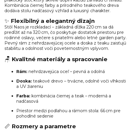
Kombinácia čiernej farby a prírodného teakového dreva
dodáva stolu nadčasový vzhľad a luxusný charakter.
✨
Flexibilný a elegantný dizajn
Stôl Naos je rozkladací – základná dĺžka 220 cm sa dá
predĺžiť až na 320 cm, čo poskytuje dostatok priestoru pre
rodinné oslavy, večere s priateľmi alebo letné garden party.
Pevný rám z nehrdzavejúcej ocele a doska z teaku zaisťujú
stabilitu a odolnosť voči poveternostným vplyvom.
🪑
Kvalitné materiály a spracovanie
Rám:
nehrdzavejúca oceľ – pevná a odolná
Doska:
teakové drevo – trvácne, odolné voči vlhkosti
a UV žiareniu
Farba:
kombinácia čiernej a teak – moderná a
nadčasová
Priestor medzi podlahou a rámom stola: 66 cm pre
pohodlné sedenie
📏
Rozmery a parametre