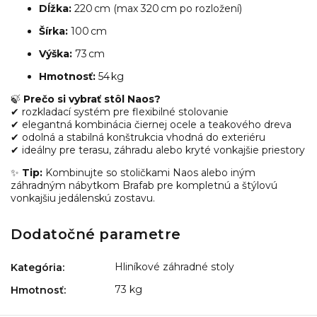
Dĺžka:
220 cm (max 320 cm po rozložení)
Šírka:
100 cm
Výška:
73 cm
Hmotnosť:
54 kg
🍃
Prečo si vybrať stôl Naos?
✔ rozkladací systém pre flexibilné stolovanie
✔ elegantná kombinácia čiernej ocele a teakového dreva
✔ odolná a stabilná konštrukcia vhodná do exteriéru
✔ ideálny pre terasu, záhradu alebo kryté vonkajšie priestory
✨
Tip:
Kombinujte so stoličkami Naos alebo iným
záhradným nábytkom Brafab pre kompletnú a štýlovú
vonkajšiu jedálenskú zostavu.
Dodatočné parametre
Hliníkové záhradné stoly
Kategória
:
73 kg
Hmotnosť
: