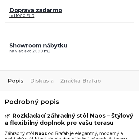
Doprava zadarmo
od 1000 EUR
Showroom nábytku
na viac ako 2000 m2
Popis
Diskusia
Značka
Brafab
Podrobný popis
🌿
Rozkladací záhradný stôl Naos – štýlový
a flexibilný doplnok pre vašu terasu
Záhradný stôl
Naos
od
Brafab
je elegantný, moderný a
praktický stôl, ktorý skvele doplní každú záhradu či terasu.