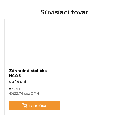
Súvisiaci tovar
Záhradná stolička
NAOS
do 14 dní
€520
€422,76 bez DPH
Do košíka