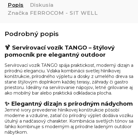
Popis
Diskusia
Značka
FERROCOM - SIT WELL
Podrobný popis
🍹 Servírovací vozík TANGO – štýlový
pomocník pre elegantný outdoor
Servírovací vozík TANGO spája praktickosť, moderný dizajn a
prírodnú eleganciu. Vďaka kombinácii svetlej hliníkovej
konštrukcie, prírodného výpletu a dosky z umelého dreva sa
stane štýlovým doplnkom každej terasy, záhrady či gastro
priestoru. Ideálny na servírovanie nápojov, letné grilovanie aj
ako mobilný bar alebo praktická odkladacia plocha.
✨ Elegantný dizajn s prírodným nádychom
Jemné ivory prevedenie hliníkovej konštrukcie pôsobí
moderne a vzdušne, zatiaľ čo prírodný výplet dodáva vozíku
útulný a nadčasový charakter. Kombinácia svetlých tónov sa
ľahko kombinuje s moderným aj prírodne ladeným outdoor
nábytkom.