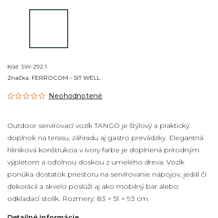
Kód:
SW-292.1
Značka:
FERROCOM - SIT WELL
Neohodnotené
Outdoor servírovací vozík TANGO je štýlový a praktický
doplnok na terasu, záhradu aj gastro prevádzky. Elegantná
hliníková konštrukcia v ivory farbe je doplnená prírodným
výpletom a odolnou doskou z umelého dreva. Vozík
ponúka dostatok priestoru na servírovanie nápojov, jedál či
dekorácií a skvelo poslúži aj ako mobilný bar alebo
odkladací stolík. Rozmery: 83 × 51 × 93 cm.
Detailné informácie