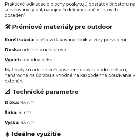
Praktické odkladacie plochy poskytujú dostatok priestoru na
servírovanie jedál, nápojov či dekorácií počas letných
posedení.
🛠️ Prémiové materiály pre outdoor
Konštrukcia:
práškovo lakovaný hliník v ivory prevedení
Doska:
odolné umelé drevo
Výplet:
prírodný dekor
Materiály sú odolné voči poveternostným podmienkam,
nenáročné na údržbu a vhodné na každodenné používanie v
exteriéri.
📐 Technické parametre
Dĺžka:
83 cm
Šírka:
51 cm
Výška:
93 cm
☀️ Ideálne využitie