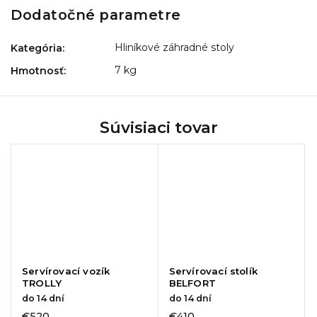
Dodatočné parametre
Hliníkové záhradné stoly
Kategória
:
7 kg
Hmotnosť
:
Súvisiaci tovar
Servírovací vozík
Servírovací stolík
TROLLY
BELFORT
do 14 dní
do 14 dní
€520
€410