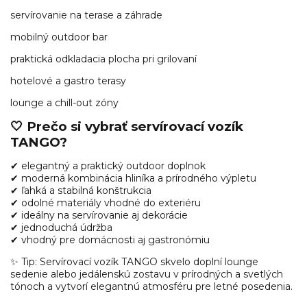
servírovanie na terase a záhrade
mobilný outdoor bar
praktická odkladacia plocha pri grilovaní
hotelové a gastro terasy
lounge a chill-out zóny
🤍 Prečo si vybrať servírovací vozík
TANGO?
✔ elegantný a praktický outdoor doplnok
✔ moderná kombinácia hliníka a prírodného výpletu
✔ ľahká a stabilná konštrukcia
✔ odolné materiály vhodné do exteriéru
✔ ideálny na servírovanie aj dekorácie
✔ jednoduchá údržba
✔ vhodný pre domácnosti aj gastronómiu
✨ Tip: Servírovací vozík TANGO skvelo doplní lounge
sedenie alebo jedálenskú zostavu v prírodných a svetlých
tónoch a vytvorí elegantnú atmosféru pre letné posedenia.