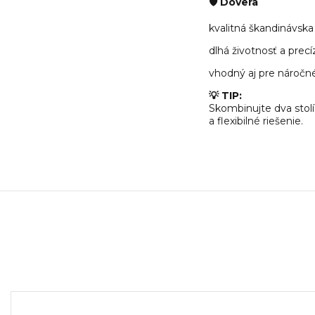
🛡️ Dôvera
kvalitná škandinávs
dlhá životnosť a prec
vhodný aj pre náročné
💡 TIP:
Skombinujte dva stol
a flexibilné riešenie.