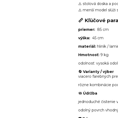
⚠️ stolová doska a p
⚠️ menší model slúži 
📏 Kľúčové par
priemer:
85 cm
výška:
45 cm
materiál:
hliník / lam
Hmotnosť:
9 kg
odolnosť: vysoká odol
🔄 Varianty / výber
viacero farebných prev
rôzne kombinácie pod
🧼 Údržba
jednoduché čistenie 
odolný povrch vhodn