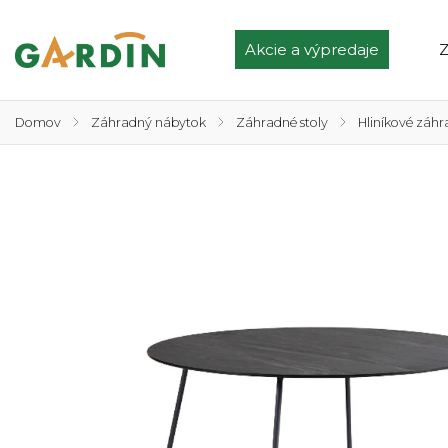
Akcie a výpredaje
Z
Domov
/
Záhradný nábytok
/
Záhradné stoly
/
Hliníkové záhr