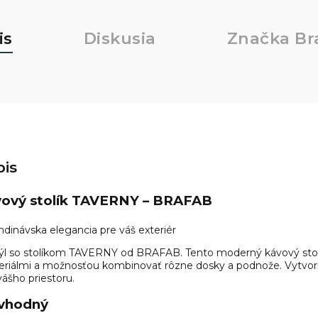
is
Diskusia
Značka
Br
is
vový stolík TAVERNY – BRAFAB
andinávska elegancia pre váš exteriér
 štýl so stolíkom TAVERNY od BRAFAB. Tento moderný kávový stol
teriálmi a možnosťou kombinovať rôzne dosky a podnože. Vytvorít
vášho priestoru.
 vhodný