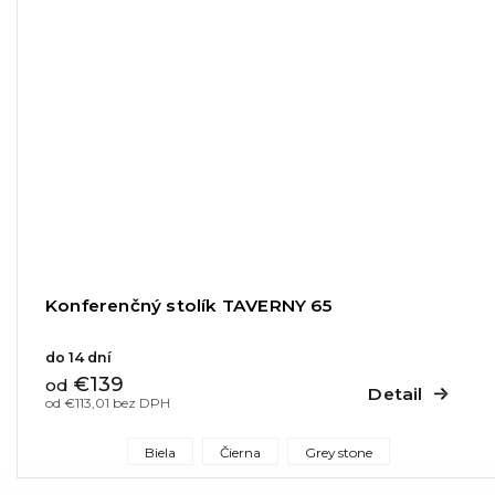
Konferenčný stolík TAVERNY 65
do 14 dní
€139
od
Detail
od €113,01 bez DPH
Biela
Čierna
Grey stone