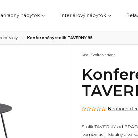
áhradný nábytok
Interiérový nábytok
Rela
adné stoly
/
Konferenčný stolík TAVERNY 85
Kód:
Zvoľte variant
Konfer
TAVER
Neohodnote
Stolík TAVERNY od BRAFAB 
kombinácií. Ideálny ako káv