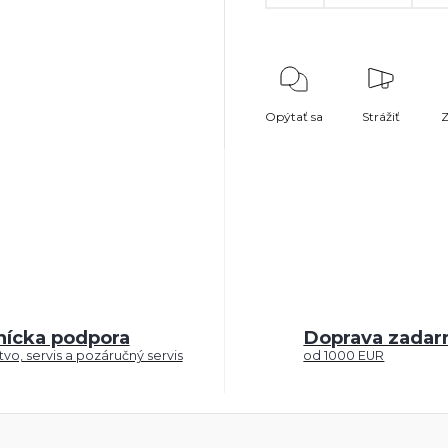
Opýtať sa
Strážiť
Z
nícka podpora
Doprava zada
vo, servis a pozáručný servis
od 1000 EUR