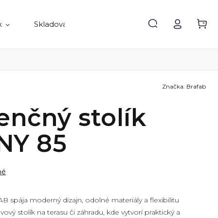
x
Skladovanie
Doplnky
Predávané 
Značka:
Brafab
enčný stolík
NY 85
né
spája moderný dizajn, odolné materiály a flexibilitu
ový stolík na terasu či záhradu, kde vytvorí praktický a