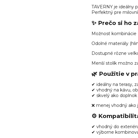
TAVERNY je ideálny pre
Perfektný pre milovn
✨ Prečo si ho z
Možnosť kombinácie 
Odolné materiály (hli
Dostupné rôzne veľko
Menší stolík možno z
🌿 Použitie v pr
✔ ideálny na terasy, 
✔ vhodný na kávu, ob
✔ skvelý ako doplnok
❌ menej vhodný ako j
⚙️ Kompatibili
✔ vhodný do exteriéru 
✔ výborne kombinova