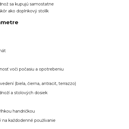
odnož sa kupujú samostatne
skôr ako doplnkový stolík
ametre
inát
nosť voči počasiu a opotrebeniu
edení (biela, čierna, antracit, terrazzo)
noží a stolových dosiek
vlhkou handričkou
ý na každodenné používanie