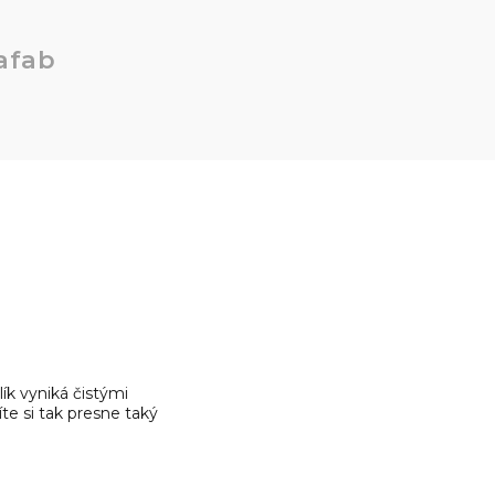
afab
ík vyniká čistými
e si tak presne taký