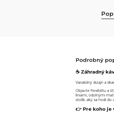
Pop
Podrobný pop
☕ Záhradný ká
Variabilný dizajn a šk
Objavte flexibilitu a
líniami, odolnými ma
stolík, aký sa hodí do 
👉 Pre koho je