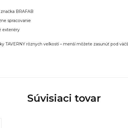
ka značka BRAFAB
ízne spracovanie
 exteriéry
íky TAVERNY rôznych veľkostí – menší môžete zasunúť pod väčší 
Súvisiaci tovar