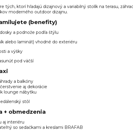
 tých, ktorí hľadajú dizajnový a variabilný stolík na terasu, záhra
íkov moderného outdoor dizajnu.
amilujete (benefity)
dosky a podnože podľa štýlu
ník alebo laminát) vhodné do exteriéru
sti a výšky
asunúť pod väčší
axi
záhrady a balkóny
čerstvenie aj dekorácie
 k lounge nábytku
edálenský stôl
ta + obmedzenia
aj interiéru
teľný so sedačkami a kreslami BRAFAB