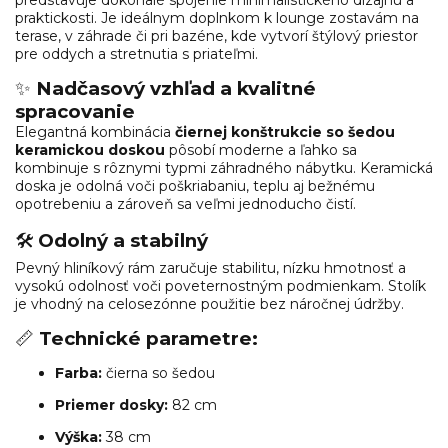
praktickosti. Je ideálnym doplnkom k lounge zostavám na
terase, v záhrade či pri bazéne, kde vytvorí štýlový priestor
pre oddych a stretnutia s priateľmi.
✨
Nadčasový vzhľad a kvalitné
spracovanie
Elegantná kombinácia
čiernej konštrukcie so šedou
keramickou doskou
pôsobí moderne a ľahko sa
kombinuje s rôznymi typmi záhradného nábytku. Keramická
doska je odolná voči poškriabaniu, teplu aj bežnému
opotrebeniu a zároveň sa veľmi jednoducho čistí.
🛠️
Odolný a stabilný
Pevný hliníkový rám zaručuje stabilitu, nízku hmotnosť a
vysokú odolnosť voči poveternostným podmienkam. Stolík
je vhodný na celosezónne použitie bez náročnej údržby.
📏
Technické parametre:
Farba:
čierna so šedou
Priemer dosky:
82 cm
Výška:
38 cm