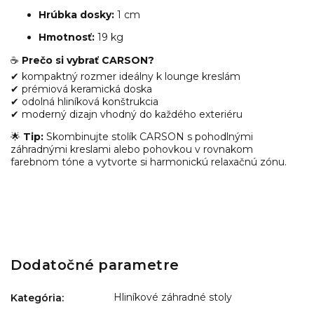
Hrúbka dosky:
1 cm
Hmotnosť:
19 kg
☕
Prečo si vybrať CARSON?
✔ kompaktný rozmer ideálny k lounge kreslám
✔ prémiová keramická doska
✔ odolná hliníková konštrukcia
✔ moderný dizajn vhodný do každého exteriéru
🌟
Tip:
Skombinujte stolík CARSON s pohodlnými
záhradnými kreslami alebo pohovkou v rovnakom
farebnom tóne a vytvorte si harmonickú relaxačnú zónu.
Dodatočné parametre
Hliníkové záhradné stoly
Kategória
: