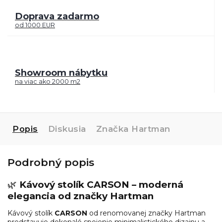
Doprava zadarmo
od 1000 EUR
Showroom nábytku
na viac ako 2000 m2
Popis
Diskusia
Značka
Hartman
Podrobný popis
🌿
Kávový stolík CARSON – moderná
elegancia od značky Hartman
Kávový stolík
CARSON
od renomovanej značky
Hartman
predstavuje dokonalé spojenie minimalistického dizajnu a