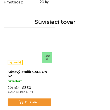
20 kg
Hmotnosť
:
Súvisiaci tovar
–22
%
Výpredaj
Kávový stolík CARSON
62
Skladom
€450
€350
€284,55 bez DPH
Do košíka